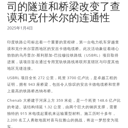
司的隧道和桥梁改变了查
谟和克什米尔的连通性
2025年1月4日
印度铁路公司标志着一个重要的里程碑，第一台电力机车穿越查
谟和克什米尔雷西地区的安吉卡德电缆桥。此次活动象征着雄心
勃勃的乌丹普尔-斯利那加-巴拉穆拉铁路线（USBRL）项目取得
进展，该项目旨在通过专用宽轨铁路线将联邦直辖区与印度其他
地区无缝连接。
USBRL 项目全长 272 公里，耗资 3700 亿卢比，是卓越工程的
证明，拥有 943 座桥梁，包括令人惊叹的安吉卡德电缆桥和世界
上最高的铁路桥杰纳布桥。
Chenab 大桥建于河床上方 359 米处，是一个耗资 148.6 亿卢比
的奇迹。该结构绵延 1.32 公里，由两个巨大的钢拱支撑，需要
独特的 915 米电缆起重机来运输重型材料。施工历时十多年，
2,200 名工人勇敢地面对喜马拉雅山的挑战，将这一梦想变为现
实。