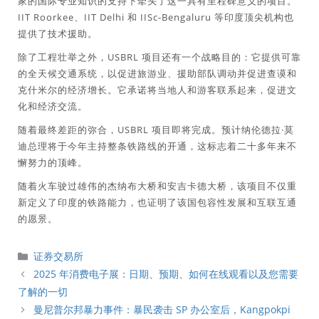
家的国际专业知识的支持下牵头了这一具有里程碑意义的项目。
IIT Roorkee、IIT Delhi 和 IISc-Bengaluru 等印度顶尖机构也
提供了技术援助。
除了工程壮举之外，USBRL 项目还有一个战略目的：它提供可靠
的全天候交通系统，以促进旅游业、援助部队调动并促进查谟和
克什米尔的经济增长。它承诺将当地人和游客联系起来，促进文
化和经济交流。
随着最终差距的弥合，USBRL 项目即将完成。预计纳伦德拉·莫
迪总理将于今年主持整条铁路线的开通，这标志着二十多年来不
懈努力的顶峰。
随着火车驶过雄伟的杰纳布大桥和安吉卡德大桥，该项目不仅重
新定义了印度的铁路能力，也证明了该国包容性发展和互联互通
的愿景。
分
证券交易所
類
2025 年消费电子展：日期、预期、如何在线观看以及您需要
了解的一切
曼尼普尔邦暴力事件：暴民袭击 SP 办公室后，Kangpokpi