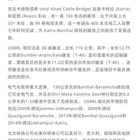
安吉卡德电缆桥 (Anji Khad Cable Bridge) 连接卡特拉 (Katra)
和雷西 (Reasi) 车站，有一座 193 米高的桥塔，位于河床上方
331 米处，由 96 根电缆支撑。这一奇迹由 400 名当地工人花费
七年时间完成，为 Katra-Banihal 路段的隧道之间提供了直接连
接。
USBRL 项目涉及 38 条隧道，总长 119 公里。其中，全长12.75
公里的Sumber-Arpinchala隧道（T-49）是印度最长的运输隧
道，紧随其后的是全长11.2公里的皮尔本加尔隧道（T-80）。这
些隧道是在喜马拉雅地质和深峡谷中建造的，是该项目中最具挑
战性的部分。
电气化取得重大进展。 136公里长的Banihal-Baramulla路段现
已完全电气化，并且在Shri Mata Vaishno Devi神社附近的3.2
公里长的T-33隧道中安装了无碴轨道。 USBRL项目的早期阶段
包括2005年调试Jammu-Udhampur段、2009年调试
Quazigund-Baramulla、2013年调试Banihal-Quazigund和
2014年调试Udhampur-Katra。
北方铁路公司在康坎铁路公司以及芬兰、意大利、德国和其他国