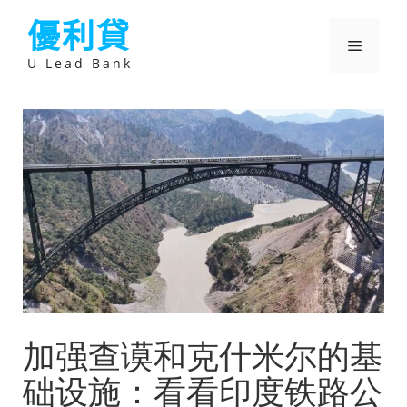
跳
優利貸
至
主
選
要
U Lead Bank
內
容
單
加强查谟和克什米尔的基
础设施：看看印度铁路公