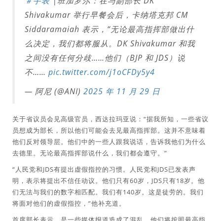
＃手表
|班加罗尔：在与副部长 DK
Shivakumar 举行早餐会后，卡纳塔克邦 CM
Siddaramaiah 表示，“无论最高指挥部做出什
么决定，我们都将服从。DK Shivakumar 和我
之间没有任何分歧……他们（BJP 和 JDS）说
不……
pic.twitter.com/j1oCFDy5y4
— 阿尼 (@ANI)
2025 年 11 月 29 日
关于省议员会见高级官员，西达拉玛亚说：“据我所知，一些省议
员想成为部长，所以他们可能会去见最高指挥部。这并不意味着
他们反对领导层。他们中的一些人跟我说话，告诉我他们为什么
去德里。无论最高指挥部说什么，我们都会遵守。”
“人民党和JDS有提出虚假指控的习惯。人民党和JDS已发表声
明，表示将提出不信任动议。他们只有60岁，JDS只有18岁。他
们无法与我们的数字相匹配。我们有140岁。这是徒劳的。我们
将面对他们的虚假指控，”他补充道。
首席部长表示，是一些媒体报道造成了混乱，他们将按照最高指