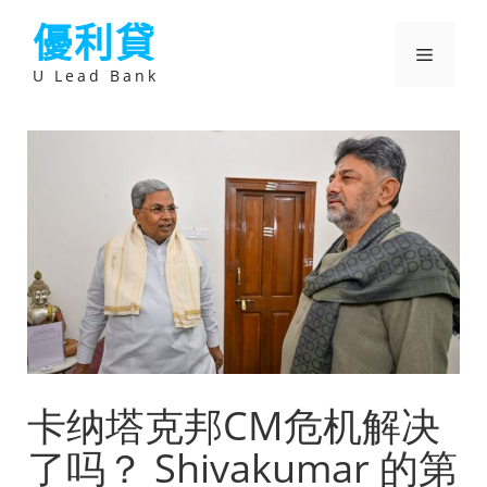
跳
優利貸
至
主
選
要
U Lead Bank
內
容
單
卡纳塔克邦CM危机解决
了吗？ Shivakumar 的第