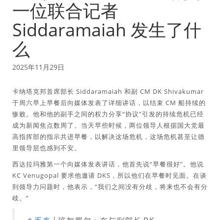
一位联合记者
Siddaramaiah 发生了什
么
2025年11月29日
卡纳塔克邦首席部长 Siddaramaiah 和副 CM DK Shivakumar
于周六早上早餐后向媒体发表了详细讲话，以结束 CM 船持续的
惨败。他和他的副手之间的权力分享“协议”引发的持续危机已经
成为新闻焦点数周了。当天早些时候，两位领导人根据国大党最
高指挥部的指示共进早餐，以解决这场危机，这场危机甚至让德
里领导层也感到不安。
西达拉玛雅第一个向媒体发表讲话，他首先说“早餐很好”。他说
KC Venugopal 要求他邀请 DKS，所以他们在早餐时见面。在谈
到领导力问题时，他表示，“我们之间没有分歧，将来也不会有分
歧。”