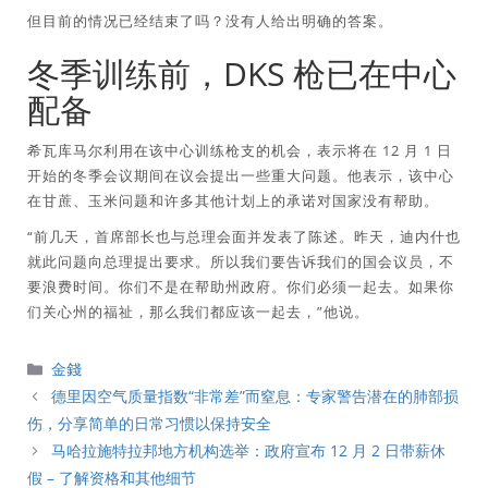
但目前的情况已经结束了吗？没有人给出明确的答案。
冬季训练前，DKS 枪已在中心
配备
希瓦库马尔利用在该中心训练枪支的机会，表示将在 12 月 1 日
开始的冬季会议期间在议会提出一些重大问题。他表示，该中心
在甘蔗、玉米问题和许多其他计划上的承诺对国家没有帮助。
“前几天，首席部长也与总理会面并发表了陈述。昨天，迪内什也
就此问题向总理提出要求。所以我们要告诉我们的国会议员，不
要浪费时间。你们不是在帮助州政府。你们必须一起去。如果你
们关心州的福祉，那么我们都应该一起去，”他说。
分
金錢
類
德里因空气质量指数“非常差”而窒息：专家警告潜在的肺部损
伤，分享简单的日常习惯以保持安全
马哈拉施特拉邦地方机构选举：政府宣布 12 月 2 日带薪休
假 – 了解资格和其他细节