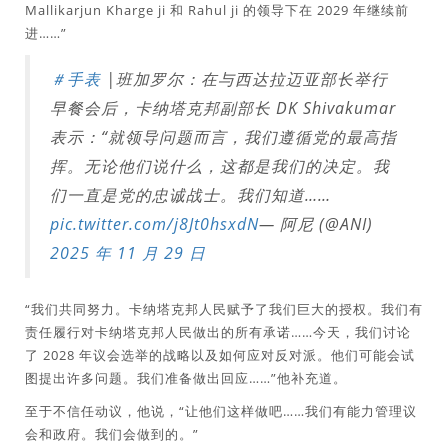
Mallikarjun Kharge ji 和 Rahul ji 的领导下在 2029 年继续前
进……”
＃手表
|班加罗尔：在与西达拉迈亚部长举行
早餐会后，卡纳塔克邦副部长 DK Shivakumar
表示：“就领导问题而言，我们遵循党的最高指
挥。无论他们说什么，这都是我们的决定。我
们一直是党的忠诚战士。我们知道……
pic.twitter.com/j8Jt0hsxdN
— 阿尼 (@ANI)
2025 年 11 月 29 日
“我们共同努力。卡纳塔克邦人民赋予了我们巨大的授权。我们有
责任履行对卡纳塔克邦人民做出的所有承诺……今天，我们讨论
了 2028 年议会选举的战略以及如何应对反对派。他们可能会试
图提出许多问题。我们准备做出回应……”他补充道。
至于不信任动议，他说，“让他们这样做吧……我们有能力管理议
会和政府。我们会做到的。”