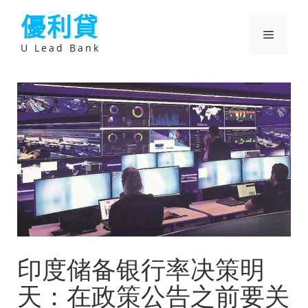
跳
優利貸
至
主
選
要
U Lead Bank
內
容
單
印度储备银行率决策明
天：在政策公告之前要关