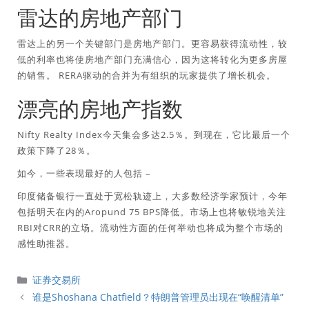
雷达的房地产部门
雷达上的另一个关键部门是房地产部门。更容易获得流动性，较
低的利率也将使房地产部门充满信心，因为这将转化为更多房屋
的销售。 RERA驱动的合并为有组织的玩家提供了增长机会。
漂亮的房地产指数
Nifty Realty Index今天集会多达2.5％。到现在，它比最后一个
政策下降了28％。
如今，一些表现最好的人包括 –
印度储备银行一直处于宽松轨迹上，大多数经济学家预计，今年
包括明天在内的Aropund 75 BPS降低。市场上也将敏锐地关注
RBI对CRR的立场。流动性方面的任何举动也将成为整个市场的
感性助推器。
分
证券交易所
類
谁是Shoshana Chatfield？特朗普管理员出现在“唤醒清单”