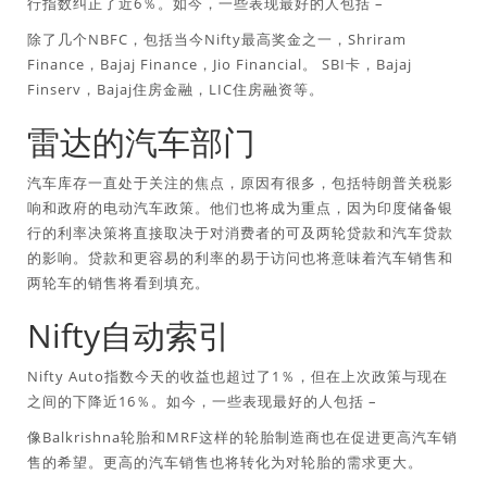
行指数纠正了近6％。如今，一些表现最好的人包括 –
除了几个NBFC，包括当今Nifty最高奖金之一，Shriram
Finance，Bajaj Finance，Jio Financial。 SBI卡，Bajaj
Finserv，Bajaj住房金融，LIC住房融资等。
雷达的汽车部门
汽车库存一直处于关注的焦点，原因有很多，包括特朗普关税影
响和政府的电动汽车政策。他们也将成为重点，因为印度储备银
行的利率决策将直接取决于对消费者的可及两轮贷款和汽车贷款
的影响。贷款和更容易的利率的易于访问也将意味着汽车销售和
两轮车的销售将看到填充。
Nifty自动索引
Nifty Auto指数今天的收益也超过了1％，但在上次政策与现在
之间的下降近16％。如今，一些表现最好的人包括 –
像Balkrishna轮胎和MRF这样的轮胎制造商也在促进更高汽车销
售的希望。更高的汽车销售也将转化为对轮胎的需求更大。