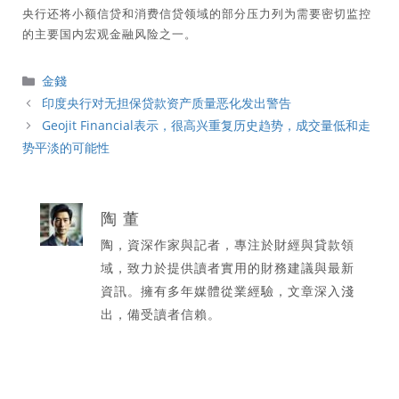
央行还将小额信贷和消费信贷领域的部分压力列为需要密切监控
的主要国内宏观金融风险之一。
分
金錢
類
印度央行对无担保贷款资产质量恶化发出警告
Geojit Financial表示，很高兴重复历史趋势，成交量低和走
势平淡的可能性
陶 董
陶，資深作家與記者，專注於財經與貸款領
域，致力於提供讀者實用的財務建議與最新
資訊。擁有多年媒體從業經驗，文章深入淺
出，備受讀者信賴。