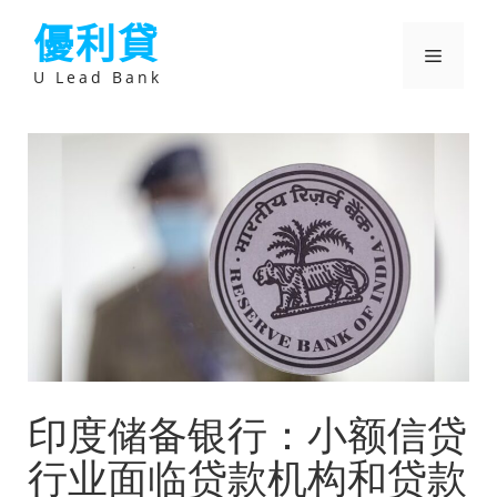
跳
優利貸
至
主
選
要
U Lead Bank
內
容
單
印度储备银行：小额信贷
行业面临贷款机构和贷款