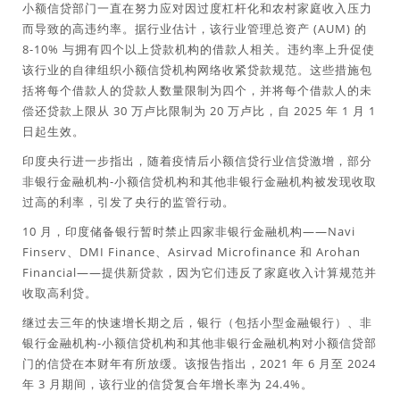
小额信贷部门一直在努力应对因过度杠杆化和农村家庭收入压力
而导致的高违约率。据行业估计，该行业管理总资产 (AUM) 的
8-10% 与拥有四个以上贷款机构的借款人相关。违约率上升促使
该行业的自律组织小额信贷机构网络收紧贷款规范。这些措施包
括将每个借款人的贷款人数量限制为四个，并将每个借款人的未
偿还贷款上限从 30 万卢比限制为 20 万卢比，自 2025 年 1 月 1
日起生效。
印度央行进一步指出，随着疫情后小额信贷行业信贷激增，部分
非银行金融机构-小额信贷机构和其他非银行金融机构被发现收取
过高的利率，引发了央行的监管行动。
10 月，印度储备银行暂时禁止四家非银行金融机构——Navi
Finserv、DMI Finance、Asirvad Microfinance 和 Arohan
Financial——提供新贷款，因为它们违反了家庭收入计算规范并
收取高利贷。
继过去三年的快速增长期之后，银行（包括小型金融银行）、非
银行金融机构-小额信贷机构和其他非银行金融机构对小额信贷部
门的信贷在本财年有所放缓。该报告指出，2021 年 6 月至 2024
年 3 月期间，该行业的信贷复合年增长率为 24.4%。