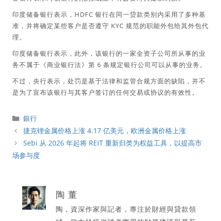
印度储备银行表示，HDFC 银行在同一贷款类别内采用了多种基
准，并将确定某些客户是否遵守 KYC 规范的职能外包给其外包代
理。
印度储备银行表示，此外，该银行的一家全资子公司所从事的业
务不属于《商业银行法》第 6 条规定银行公司可以从事的业务。
不过，央行表示，处罚是基于法律和监管合规方面的缺陷，并不
是为了宣布该银行与其客户签订的任何交易或协议的有效性。
分
銀行
類
捷克锂金属价格上涨 4.17 亿美元，欧洲金属价格上涨
Sebi 从 2026 年起将 REIT 重新归类为权益工具，以提高市
场参与度
陶 董
陶，資深作家與記者，專注於財經與貸款領