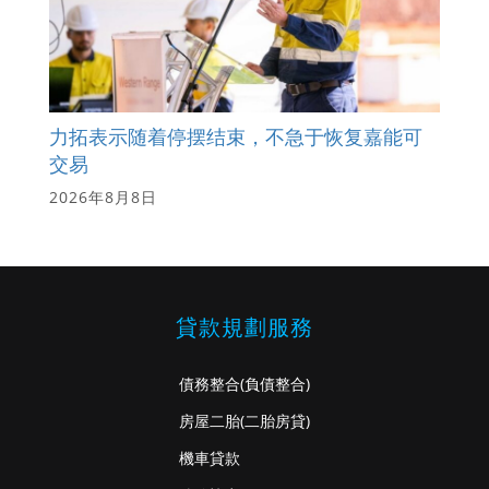
力拓表示随着停摆结束，不急于恢复嘉能可
交易
2026年8月8日
貸款規劃服務
債務整合
(負債整合)
房屋二胎
(二胎房貸)
機車貸款