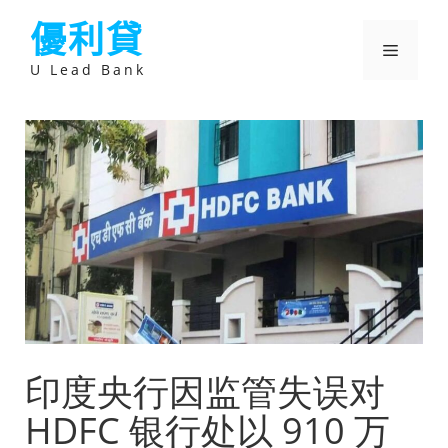
跳
優利貸
至
主
選
要
U Lead Bank
內
容
單
印度央行因监管失误对
HDFC 银行处以 910 万