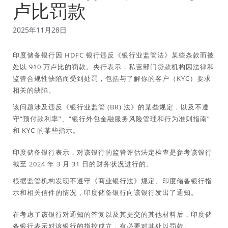
卢比罚款
2025年11月28日
印度储备银行因 HDFC 银行违反《银行业监管法》某些条款而被
处以 910 万卢比的罚款。央行表示，私营部门贷款机构因法律和
监管合规性缺陷而受到处罚，包括与了解你的客户（KYC）要求
相关的缺陷。
该问题涉及违反《银行业监管 (BR) 法》的某些规定，以及不遵
守“预付款利率”、“银行外包金融服务风险管理和行为准则指南”
和 KYC 的某些指示。
印度储备银行表示，对该银行的监管评估法定检查是参考该银行
截至 2024 年 3 月 31 日的财务状况进行的。
根据监管机构发现不遵守《商业银行法》规定、印度储备银行指
示和相关信件的情况，印度储备银行向该银行发出了通知。
在考虑了该银行对通知的答复以及其提交的其他材料后，印度储
备银行表示对该银行的指控成立，有必要对其处以罚款。