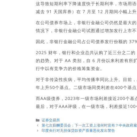
这导致短期利率下降速度快于长期利率，市场用语称
减去 91 天国库券）在 7 月至 12 月期间小幅上升
在公司债券市场上，非银行金融公司仍然是最大的
情况下，非银行金融公司试图通过增加发行上市不
因此，非银行金融公司占公司债券发行份额的 37%
2025 财年，银行和企业总共认购了近三分之二
的趋势。对于 AA 类别，自 6 月份以来利差
行中以有竞争力的价格筹集资金。
对于非传染性疾病，平均传播率同比上升。目前，A
年上升50个基点。二级市场同类利差在400个基点以
而AA级债券，2023年一级市场利差接近200个基
最后，对于AAA评级，在一级市场，利差接近100
分
证券交易所
類
第七次薪酬委员会：下一次工资上涨何时宣布？中央政府
印度央行对无担保贷款资产质量恶化发出警告