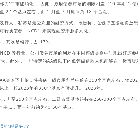
为“牛市陡峭化”。因此，政府债券市场的期限利差（10 年期 G 债
至 27 个基点左右，而 1 月至 7 月期间为 18 个基点。
发行人，私募是最受欢迎的融资方式。报告称，在银行直接融资放
可转换债券（NCD）来实现融资来源多元化。
，其次是银行，占 17%。
的 NCD 发行量。公司债券市场的利差在不同评级类别中呈现出好坏参
有所扩大。此外，一些特定的AA级以下的低评级借款人也能够在一级市场
A类以下非传染性疾病一级市场利差中值在350个基点左右，较202
上，较2023年的350个基点有所提升。 2023年。
点，升至250个基点左右。二级市场基本维持在250-300个基点左右
个基点，而一年前约为40-50个基点。
雇员的期望是多少？