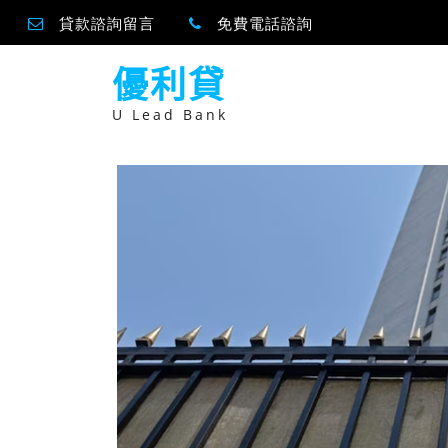
貸款諮詢留言
免費電話諮詢
跳
優利貸
至
主
要
U Lead Bank
內
容