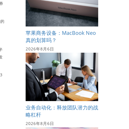
券
缓的
苹果商务设备：MacBook Neo
真的划算吗？
2026年8月6日
半
发
3
。
业务自动化：释放团队潜力的战
略杠杆
2026年8月6日