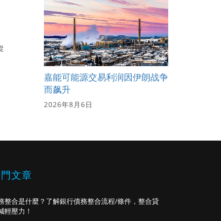
從
嘉能可能源交易利润因伊朗战争
而飙升
2026年8月6日
熱門文章
務整合是什麼？了解銀行債務整合流程/條件，整合貸
減輕壓力！