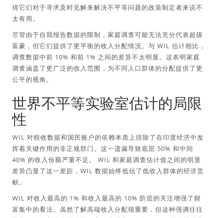
得它们对于寻求及时见解来解决不平等问题的政策制定者来说不
太有用。
尽管由于自我报告数据的限制，家庭调查可能无法充分代表超级
富豪，但它们提供了更平衡的收入分配情况。与 WIL 估计相比，
调查数据中前 10% 和前 1% 之间的差异不太明显。这表明家庭
调查涵盖了更广泛的收入范围，为不同人口群体的分配提供了更
公平的视角。
世界不平等实验室估计的局限
性
WIL 对税收数据和国民账户的依赖本质上排除了在印度经济中发
挥着关键作用的非正规部门。这一遗漏导致底层 50% 和中间
40% 的收入份额严重不足。 WIL 和家庭调查估计值之间的明显
差异凸显了这一差距，WIL 数据始终低估了低收入群体的经济贡
献。
WIL 对收入最高的 1% 和收入最高的 10% 阶层的关注增强了财
富集中的看法。虽然了解高端收入分配很重要，但这种强调往往