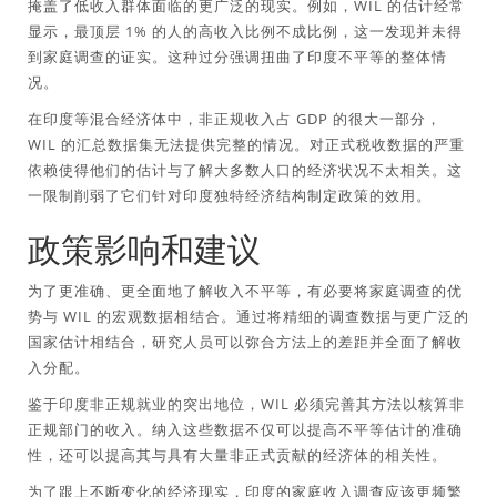
掩盖了低收入群体面临的更广泛的现实。例如，WIL 的估计经常
显示，最顶层 1% 的人的高收入比例不成比例，这一发现并未得
到家庭调查的证实。这种过分强调扭曲了印度不平等的整体情
况。
在印度等混合经济体中，非正规收入占 GDP 的很大一部分，
WIL 的汇总数据集无法提供完整的情况。对正式税收数据的严重
依赖使得他们的估计与了解大多数人口的经济状况不太相关。这
一限制削弱了它们针对印度独特经济结构制定政策的效用。
政策影响和建议
为了更准确、更全面地了解收入不平等，有必要将家庭调查的优
势与 WIL 的宏观数据相结合。通过将精细的调查数据与更广泛的
国家估计相结合，研究人员可以弥合方法上的差距并全面了解收
入分配。
鉴于印度非正规就业的突出地位，WIL 必须完善其方法以核算非
正规部门的收入。纳入这些数据不仅可以提高不平等估计的准确
性，还可以提高其与具有大量非正式贡献的经济体的相关性。
为了跟上不断变化的经济现实，印度的家庭收入调查应该更频繁