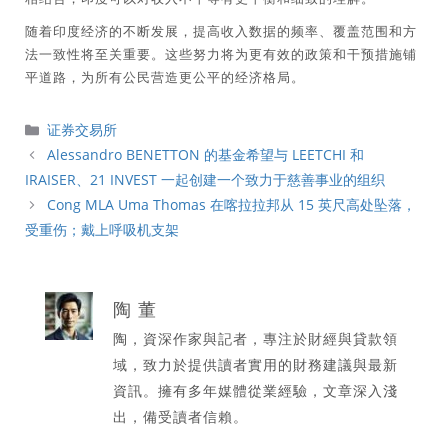
随着印度经济的不断发展，提高收入数据的频率、覆盖范围和方
法一致性将至关重要。这些努力将为更有效的政策和干预措施铺
平道路，为所有公民营造更公平的经济格局。
分
证券交易所
類
Alessandro BENETTON 的基金希望与 LEETCHI 和
IRAISER、21 INVEST 一起创建一个致力于慈善事业的组织
Cong MLA Uma Thomas 在喀拉拉邦从 15 英尺高处坠落，
受重伤；戴上呼吸机支架
陶 董
陶，資深作家與記者，專注於財經與貸款領
域，致力於提供讀者實用的財務建議與最新
資訊。擁有多年媒體從業經驗，文章深入淺
出，備受讀者信賴。