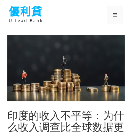
跳
優利貸
至
主
選
要
U Lead Bank
內
容
單
印度的收入不平等：为什
么收入调查比全球数据更