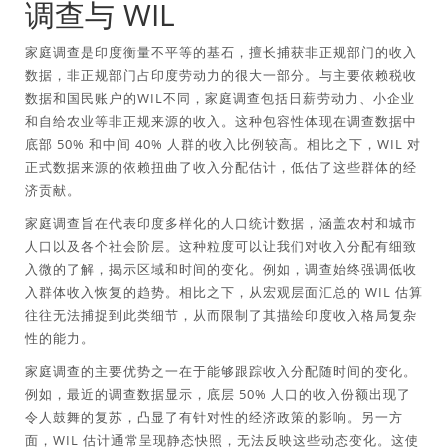
调查与 WIL
家庭调查是印度衡量不平等的基石，擅长捕获非正规部门的收入
数据，非正规部门占印度劳动力的很大一部分。与主要依赖税收
数据和国民账户的WIL不同，家庭调查包括日薪劳动力、小企业
和自给农业等非正规来源的收入。这种包容性体现在调查数据中
底部 50% 和中间 40% 人群的收入比例较高。相比之下，WIL 对
正式数据来源的依赖扭曲了收入分配估计，低估了这些群体的经
济贡献。
家庭调查旨在代表印度多样化的人口统计数据，涵盖农村和城市
人口以及各个社会阶层。这种粒度可以让我们对收入分配有细致
入微的了解，揭示区域和时间的变化。例如，调查始终强调低收
入群体收入恢复的趋势。相比之下，从宏观层面汇总的 WIL 估算
往往无法捕捉到此类细节，从而限制了其描绘印度收入格局复杂
性的能力。
家庭调查的主要优势之一在于能够跟踪收入分配随时间的变化。
例如，最近的调查数据显示，底层 50% 人口的收入份额出现了
令人鼓舞的复苏，凸显了有针对性的经济政策的影响。另一方
面，WIL 估计通常呈现静态快照，无法反映这些动态变化。这使