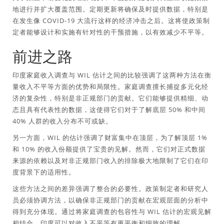
地进行并扩大覆盖范围。定期更新将确保及时提供数据，特别是
在发生像 COVID-19 大流行这样的经济冲击之后。这将使政策制
定者能够设计和实施有针对性的干预措施，以有效减少不平等。
前进之路
印度家庭收入调查与 WIL 估计之间的比较强调了这两种方法在衡
量收入不平等方面的优势和局限性。家庭调查擅长捕捉多元化经
济的复杂性，特别是非正规部门的贡献。它们能够提供精细、动
态且具有代表性的数据，这使得它们对于了解底层 50% 和中间
40% 人群的收入分布不可或缺。
另一方面，WIL 的估计强调了财富集中在顶层，为了解顶层 1%
和 10% 的收入份额提供了宝贵的见解。然而，它们对正式数据
来源的依赖以及对非正规部门收入的排除极大地限制了它们在印
度背景下的适用性。
这些方法之间的差异强调了整合的必要性。政策制定者和研究人
员必须协调方法，以确保非正规部门的贡献在宏观层面的分析中
得到充分体现。通过将家庭调查的包容性与 WIL 估计的宏观见解
相结合，印度可以对收入不平等有更平衡和细致的理解。