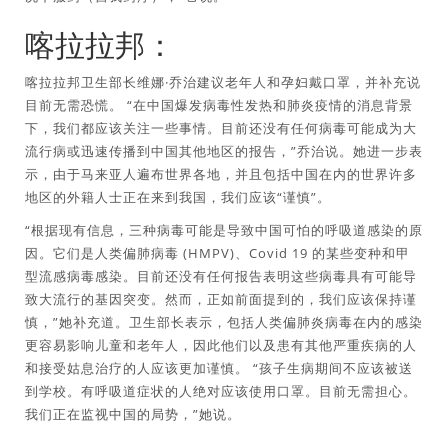
喀拉拉邦：
喀拉拉邦卫生部长维娜·乔治建议老年人和孕妇戴口罩，并补充说
目前无需恐慌。 “在中国爆发病毒性发热和肺炎疫情的消息背景
下，我们都应该关注一些事情。目前还没有任何病毒可能成为大
流行病或迅速传播到中国其他地区的报告，”乔治说。她进一步表
示，由于马来亚人遍布世界各地，并且包括中国在内的世界许多
地区的外籍人士正在来到我国，我们应该“谨慎”。
“根据现有信息，三种病毒可能是导致中国可怕的呼吸道感染的原
因。它们是人类偏肺病毒 (HMPV)、Covid 19 的某些变种和甲
型流感病毒感染。目前还没有任何报告表明这些病毒具有可能导
致大流行的基因突变。然而，正如前面提到的，我们应该保持谨
慎，”她补充道。卫生部长表示，包括人类偏肺炎病毒在内的感染
更容易影响儿童和老年人，因此他们以及患有其他严重疾病的人
和接受姑息治疗的人应该更加谨慎。 “孩子生病期间不应该被送
到学校。有呼吸道症状的人绝对应该使用口罩。目前无需担心。
我们正在监视中国的局势，”她说。