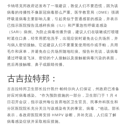
卡纳塔克邦政府还发布了一项建议，敦促人们不要恐慌，因为该
病毒的传播性不像新冠病毒那么严重。医学教育局（DME）强调
呼吸道病毒主要影响儿童，引起类似于普通感冒的感染，并表示
已指示医院报告流感样疾病（ILI）和严重急性呼吸道感染
（SARI）病例。为防止病毒传播升级，建议人们在咳嗽或打喷嚏
时遮住口鼻，经常用肥皂洗手，出现症状时避免去公共场所，并
与病人密切接触。它还建议人们不要重复使用纸巾或手帕，共用
毛巾和床单，并避免在公共场所随地吐痰。报告补充说，该病毒
通过呼吸道飞沫、密切的个人接触以及接触被病毒污染的表面，
然后再接触嘴、鼻子或眼睛传播。
古吉拉特邦：
古吉拉特邦卫生部长拉什凯什·帕特尔向人们保证，州政府已准备
好应对病毒感染。 “作为预防措施的一部分，卫生部门于 1 月 4
日召开会议，指示该州每位首席地区卫生官员、民事外科医生和
分区医院院长充分关注与该感染有关的事宜。病毒，”他说。部长
表示，各政府医院将安排 HMPV 诊断，并补充说，人们应了解
病毒感染症状并采取相应措施。