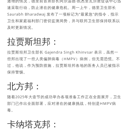
激增的情况，德里前首席部长阿尔温德·凯杰里瓦尔敦促该中心迅
速采取行动，防止潜在的健康危机。周一上午，德里卫生部长
Saurabh Bharadwaj 发布了一项标记为“最紧急”的指令，指示
卫生和家庭福利部门密切监测局势，并与联邦卫生部保持联系以
及时更新情况。
拉贾斯坦邦：
拉贾斯坦邦卫生部长 Gajendra Singh Khinvsar 表示，虽然一
些邦出现了一些人类偏肺病毒（HMPV）病例，但无需恐慌。不
过，他说，作为预防措施，拉贾斯坦邦各地的医务人员已被指示
保持警惕。
北方邦：
随着2025年大壶节的成功举办各项准备工作正在全面展开，卫生
部门已作出全面部署，应对潜在的健康挑战，特别是HMPV病
毒。
卡纳塔克邦：