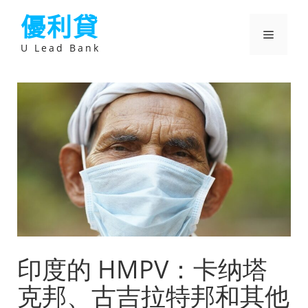
跳
優利貸
至
主
選
要
U Lead Bank
內
容
單
印度的 HMPV：卡纳塔
克邦、古吉拉特邦和其他