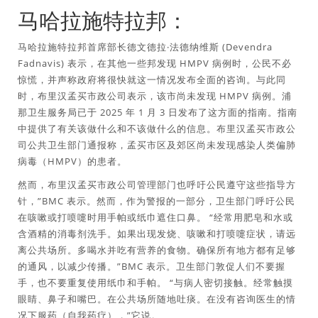
马哈拉施特拉邦：
马哈拉施特拉邦首席部长德文德拉·法德纳维斯 (Devendra
Fadnavis) 表示，在其他一些邦发现 HMPV 病例时，公民不必
惊慌，并声称政府将很快就这一情况发布全面的咨询。与此同
时，布里汉孟买市政公司表示，该市尚未发现 HMPV 病例。浦
那卫生服务局已于 2025 年 1 月 3 日发布了这方面的指南。指南
中提供了有关该做什么和不该做什么的信息。布里汉孟买市政公
司公共卫生部门通报称，孟买市区及郊区尚未发现感染人类偏肺
病毒（HMPV）的患者。
然而，布里汉孟买市政公司管理部门也呼吁公民遵守这些指导方
针，”BMC 表示。然而，作为警报的一部分，卫生部门呼吁公民
在咳嗽或打喷嚏时用手帕或纸巾遮住口鼻。 “经常用肥皂和水或
含酒精的消毒剂洗手。如果出现发烧、咳嗽和打喷嚏症状，请远
离公共场所。多喝水并吃有营养的食物。确保所有地方都有足够
的通风，以减少传播。”BMC 表示。卫生部门敦促人们不要握
手，也不要重复使用纸巾和手帕。 “与病人密切接触。经常触摸
眼睛、鼻子和嘴巴。在公共场所随地吐痰。在没有咨询医生的情
况下服药（自我药疗），”它说。