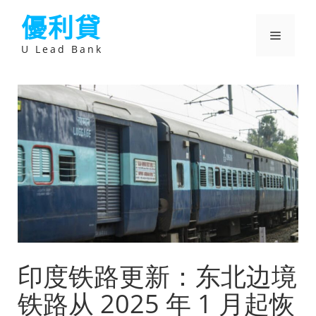
跳
優利貸
至
主
選
要
U Lead Bank
內
容
單
印度铁路更新：东北边境
铁路从 2025 年 1 月起恢