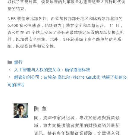
取代了常规列车。恢复原来的列车数量标志着这些大流行时代调
整的结束。
NFR 覆盖东北部各邦、西孟加拉邦部分地区和比哈尔邦北部的
6,400 多公里轨道，始终致力于乘客安全和卓越运营。 11 月，
该公司在 31 个站点安装了带有夹紧式锁定装置的厚纸切换点机
器，以加强安全措施。此外，NFR还升级了多个路段的信号系
统，以提高效率和安全性。
分
銀行
類
人工智能与人权的交叉点：确保道德标准
解锁初创公司：皮埃尔·高比尔 (Pierre Gaubil) 动摇了初创公
司的神话
陶 董
陶，資深作家與記者，專注於財經與貸款領
域，致力於提供讀者實用的財務建議與最新
資訊。擁有多年媒體從業經驗，文章深入淺