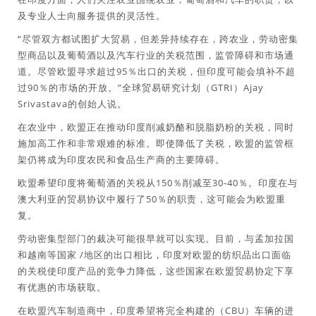
及专业人士向服务提供的灵活性。
“尽管双方都试图扩大贸易，但差异持续存在，跨农业，劳动密集
型商品以及葡萄酒以及汽车行业的关税范围，监管障碍和市场通
道。尽管欧盟寻求超过95％出口的关税，但印度可能会填补不超
过90％的市场的开放。”全球贸易研究计划（GTRI）Ajay
Srivastava的创始人说。
在农业中，欧盟正在推动印度削减奶酪和脱脂奶粉的关税，同时
施加高工作和非常艰难的标准。即使降低了关税，欧盟的监管框
架仍将成为印度农民和食品生产商的主要障碍。
欧盟希望印度将葡萄酒的关税从150％削减至30-40％。印度在与
澳大利亚的贸易协议中履行了50％的职责，这可能会为欧盟重
复。
劳动密集型部门的裁决可能很早就可以实现。目前，与孟加拉国
和越南等国家 /地区的出口相比，印度对欧盟的纺织品出口面临
的关税使印度产品的竞争力降低，这些国家在欧盟贸易协定下享
有优惠的市场获取。
在欧盟汽车制造商中，印度希望将完全构建的（CBU）车辆的进