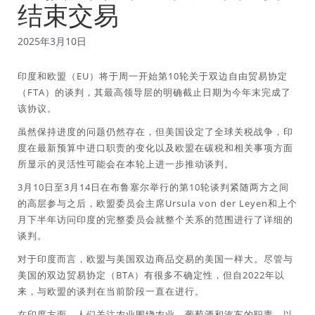
结束交易
2025年3月10日
印度和欧盟（EU）将于周一开始第10轮关于双边自由贸易协定
（FTA）的谈判，其最高领导层的明确截止日期为今年末完成了
该协议。
虽然保持进度的问题仍然存在，但美国设定了全球关税战争，印
度在最新预算中进口职责的变化以及欧盟在碳税和相关事项方面
所显示的灵活性可能会在本轮上进一步推动谈判。
3月10日至3月14日在布鲁塞尔举行的第10轮谈判紧随两方之间
的高层参与之后，欧盟委员会主席Ursula von der Leyen和上个
月下半年访问印度的完整委员会就整个关系的范围进行了详细的
谈判。
对于印度而言，欧盟与美国双边商品交易的美国一样大。尽管与
美国的双边贸易协定（BTA）有很多不确定性，但自2022年以
来，与欧盟的谈判在当前阶段一直在进行。
在印度方面，人们关注农业围绕农业，葡萄酒和汽车的职责，以