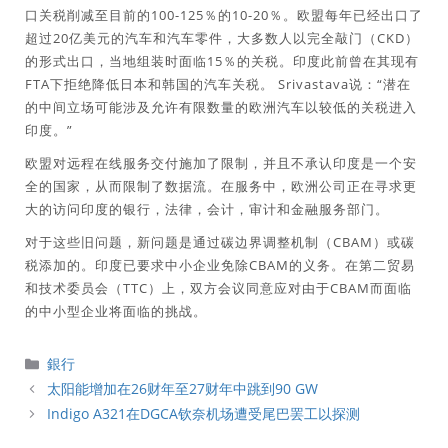
口关税削减至目前的100-125％的10-20％。欧盟每年已经出口了
超过20亿美元的汽车和汽车零件，大多数人以完全敲门（CKD）
的形式出口，当地组装时面临15％的关税。印度此前曾在其现有
FTA下拒绝降低日本和韩国的汽车关税。 Srivastava说：“潜在
的中间立场可能涉及允许有限数量的欧洲汽车以较低的关税进入
印度。”
欧盟对远程在线服务交付施加了限制，并且不承认印度是一个安
全的国家，从而限制了数据流。在服务中，欧洲公司正在寻求更
大的访问印度的银行，法律，会计，审计和金融服务部门。
对于这些旧问题，新问题是通过碳边界调整机制（CBAM）或碳
税添加的。印度已要求中小企业免除CBAM的义务。在第二贸易
和技术委员会（TTC）上，双方会议同意应对由于CBAM而面临
的中小型企业将面临的挑战。
分
銀行
類
太阳能增加在26财年至27财年中跳到90 GW
Indigo A321在DGCA钦奈机场遭受尾巴罢工以探测