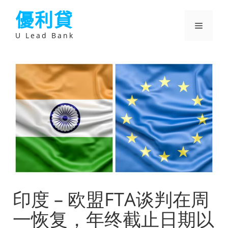
跳
優利貸
至
主
選
要
U Lead Bank
內
容
單
印度 – 欧盟FTA谈判在周
一恢复，年终截止日期以