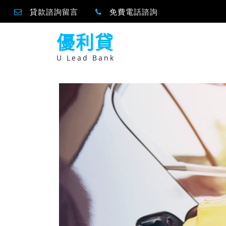
貸款諮詢留言
免費電話諮詢
跳
優利貸
至
主
要
U Lead Bank
內
容