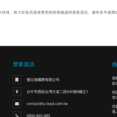
款領域，致力於提供讀者實用的財務建議與最新資訊。擁有多年媒體
。
營業資訊
債
優立德國際有限公司
款
台中市西區台灣大道二段545號8樓之1
何
管
contact@u-lead.com.tw
信
落
0800-865-885