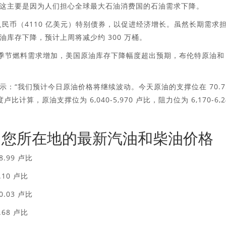
这主要是因为人们担心全球最大石油消费国的石油需求下降。
亿元人民币（4110 亿美元）特别债券，以促进经济增长。虽然长期需求
库存下降，预计上周将减少约 300 万桶。
和假日季节燃料需求增加，美国原油库存下降幅度超出预期，布伦特原油和
antri 表示：“我们预计今日原油价格将继续波动。今天原油的支撑位在 70.7
度卢比计算，原油支撑位为 6,040-5,970 卢比，阻力位为 6,170-6,2
 31 日您所在地的最新汽油和柴油价格
.99 卢比
10 卢比
.03 卢比
68 卢比