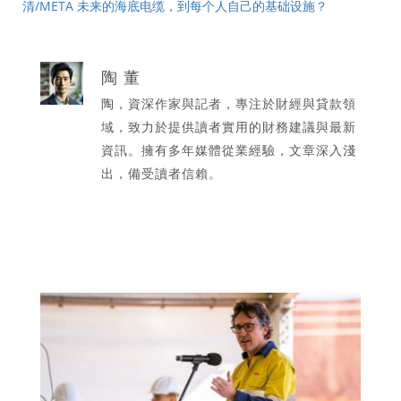
清/META 未来的海底电缆，到每个人自己的基础设施？
陶 董
陶，資深作家與記者，專注於財經與貸款領
域，致力於提供讀者實用的財務建議與最新
資訊。擁有多年媒體從業經驗，文章深入淺
出，備受讀者信賴。