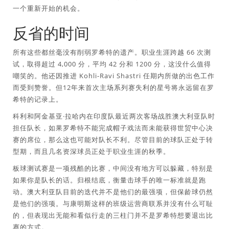
一个重新开始的机会。
反省的时间
所有这些都丝毫没有削弱罗希特的遗产。职业生涯跨越 66 次测
试，取得超过 4,000 分，平均 42 分和 1200 分，这没什么值得
嘲笑的。他还因推进 Kohli-Ravi Shastri 任期内所做的出色工作
而受到赞誉。但12年来首次主场系列赛失利的星号将永远留在罗
希特的记录上。
科利和阿金基亚·拉哈内在印度队最近两次客场战胜澳大利亚队时
担任队长，如果罗希特不能完成帽子戏法而未能获得世贸中心决
赛的席位，那么这也可能对队长不利。尽管目前的球队正处于转
型期，而且几名资深球员正处于职业生涯的秋季。
板球测试赛是一项残酷的比赛，中间没有地方可以躲藏，特别是
如果你是队长的话。归根结底，衡量击球手的唯一标准就是跑
动。澳大利亚队目前的迭代并不是他们的最强项，但保龄球仍然
是他们的强项。与康明斯这样的班级运营商联系并没有什么可耻
的，但表现出无能和看似行走的三柱门并不是罗希特想要退出比
赛的方式。