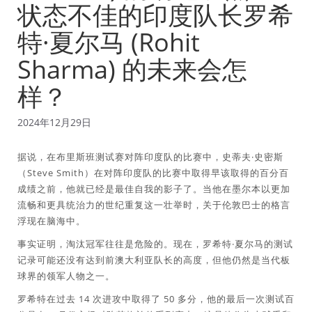
状态不佳的印度队长罗希
特·夏尔马 (Rohit
Sharma) 的未来会怎
样？
2024年12月29日
据说，在布里斯班测试赛对阵印度队的比赛中，史蒂夫·史密斯
（Steve Smith）在对阵印度队的比赛中取得早该取得的百分百
成绩之前，他就已经是最佳自我的影子了。当他在墨尔本以更加
流畅和更具统治力的世纪重复这一壮举时，关于伦敦巴士的格言
浮现在脑海中。
事实证明，淘汰冠军往往是危险的。现在，罗希特·夏尔马的测试
记录可能还没有达到前澳大利亚队长的高度，但他仍然是当代板
球界的领军人物之一。
罗希特在过去 14 次进攻中取得了 50 多分，他的最后一次测试百