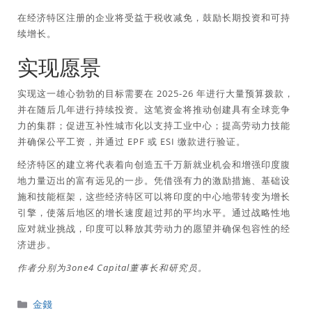
在经济特区注册的企业将受益于税收减免，鼓励长期投资和可持
续增长。
实现愿景
实现这一雄心勃勃的目标需要在 2025-26 年进行大量预算拨款，
并在随后几年进行持续投资。这笔资金将推动创建具有全球竞争
力的集群；促进互补性城市化以支持工业中心；提高劳动力技能
并确保公平工资，并通过 EPF 或 ESI 缴款进行验证。
经济特区的建立将代表着向创造五千万新就业机会和增强印度腹
地力量迈出的富有远见的一步。凭借强有力的激励措施、基础设
施和技能框架，这些经济特区可以将印度的中心地带转变为增长
引擎，使落后地区的增长速度超过邦的平均水平。通过战略性地
应对就业挑战，印度可以释放其劳动力的愿望并确保包容性的经
济进步。
作者分别为3one4 Capital董事长和研究员。
分
金錢