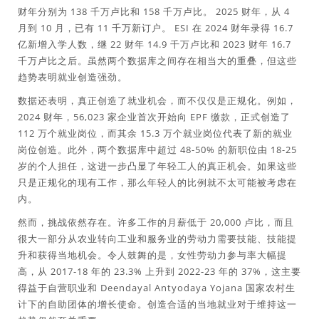
财年分别为 138 千万卢比和 158 千万卢比。 2025 财年，从 4
月到 10 月，已有 11 千万新订户。 ESI 在 2024 财年录得 16.7
亿新增入学人数，继 22 财年 14.9 千万卢比和 2023 财年 16.7
千万卢比之后。虽然两个数据库之间存在相当大的重叠，但这些
趋势表明就业创造强劲。
数据还表明，真正创造了就业机会，而不仅仅是正规化。例如，
2024 财年，56,023 家企业首次开始向 EPF 缴款，正式创造了
112 万个就业岗位，而其余 15.3 万个就业岗位代表了新的就业
岗位创造。此外，两个数据库中超过 48-50% 的新职位由 18-25
岁的个人担任，这进一步凸显了年轻工人的真正机会。如果这些
只是正规化的现有工作，那么年轻人的比例就不太可能被考虑在
内。
然而，挑战依然存在。许多工作的月薪低于 20,000 卢比，而且
很大一部分从农业转向工业和服务业的劳动力需要技能、技能提
升和获得当地机会。令人鼓舞的是，女性劳动力参与率大幅提
高，从 2017-18 年的 23.3% 上升到 2022-23 年的 37%，这主要
得益于自营职业和 Deendayal Antyodaya Yojana 国家农村生
计下的自助团体的增长使命。创造合适的当地就业对于维持这一