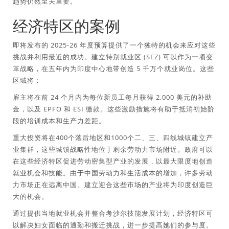
趋势仍然至关重要。
经济特区的案例
即将发布的 2025-26 年度预算提供了一个独特的机会来应对这些
挑战并利用最近的成功。建立特别就业区 (SEZ) 可以作为一项变
革战略，在五年内为印度中心地带创造 5 千万个就业岗位。这些
区域将：
雇主将在前 24 个月内为每位新员工每月获得 2,000 美元的补助
金，以及 EPFO 和 ESI 缴款。这些激励措施将有助于抵消初始阶
段的培训成本和生产力差距。
重大投资将在400个落后地区和1000个二、三、四线城镇建立产
业集群，这些城镇战略性地位于剩余劳动力市场附近。政府可以
在这些经济特区促进劳动密集型产业的发展，以最大限度地创造
就业机会和技能。由于中国劳动力和生活成本的增加，许多劳动
力市场正在远离中国。建立迎合这些市场的产业将为印度创造巨
大的机会。
通过提供当地就业机会并整合考沙尔技能发展计划，经济特区可
以解决妇女面临的通勤和搬迁挑战，进一步提高她们的参与度。