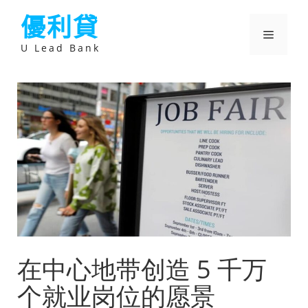
跳
優利貸
至
主
選
要
U Lead Bank
內
容
單
在中心地带创造 5 千万
个就业岗位的愿景