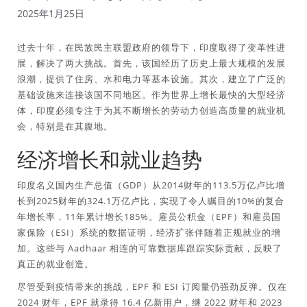
2025年1月25日
过去十年，在民族民主联盟政府的领导下，印度取得了变革性进
展，解决了两大挑战。首先，该国经历了历史上最大规模的发展
浪潮，提供了住房、水和电力等基本设施。其次，建立了广泛的
基础设施来连接该国不同地区。作为世界上增长最快的大型经济
体，印度必须专注于为其不断增长的劳动力创造高质量的就业机
会，特别是在其腹地。
经济增长和就业趋势
印度名义国内生产总值（GDP）从2014财年的113.5万亿卢比增
长到2025财年的324.1万亿卢比，实现了令人瞩目的10%的复合
年增长率，11年累计增长185%。雇员公积金（EPF）和雇员国
家保险（ESI）系统的数据证明，经济扩张伴随着正规就业的增
加。这些与 Aadhaar 相连的可靠数据库跟踪实际贡献，反映了
真正的就业创造。
尽管受到疫情带来的挑战，EPF 和 ESI 订阅量仍强劲反弹。仅在
2024 财年，EPF 就录得 16.4 亿新用户，继 2022 财年和 2023