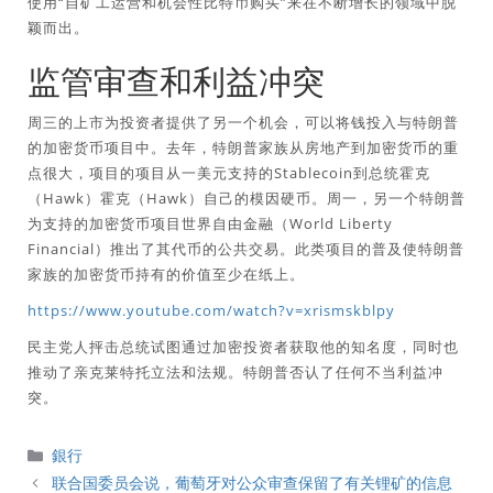
使用“自矿工运营和机会性比特币购买”来在不断增长的领域中脱
颖而出。
监管审查和利益冲突
周三的上市为投资者提供了另一个机会，可以将钱投入与特朗普
的加密货币项目中​​。去年，特朗普家族从房地产到加密货币的重
点很大，项目的项目从一美元支持的Stablecoin到总统霍克
（Hawk）霍克（Hawk）自己的模因硬币。周一，另一个特朗普
为支持的加密货币项目世界自由金融（World Liberty
Financial）推出了其代币的公共交易。此类项目的普及使特朗普
家族的加密货币持有的价值至少在纸上。
https://www.youtube.com/watch?v=xrismskblpy
民主党人抨击总统试图通过加密投资者获取他的知名度，同时也
推动了亲克莱特托立法和法规。特朗普否认了任何不当利益冲
突。
分
銀行
類
联合国委员会说，葡萄牙对公众审查保留了有关锂矿的信息