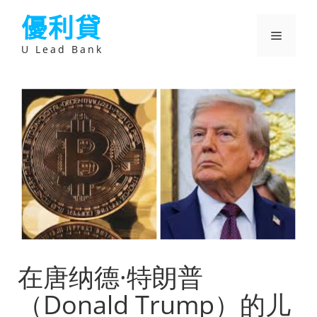
跳
優利貸
至
主
選
要
U Lead Bank
內
容
單
在唐纳德·特朗普
（Donald Trump）的儿