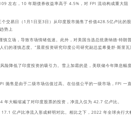
 109 左右，10 年期债券收益率高于 4.5%，对 FPI 流动构成重大阻
个交易日（1月1日至3日）从印度股市抛售了价值428.5亿卢比的
趋势上
取了谨慎立场，导致市场情绪低迷。此外，对美国当选总统唐纳德·特朗
人们的谨慎态度。”晨星投资研究印度公司研究副总监希曼舒·斯里瓦
货币风险降低了印度投资的吸引力。雪上加霜的是，美联储今年降息幅
FPI 抛售是由于二级市场估值过高。在估值公平的一级市场，FPI 一
4 年大幅缩减了对印度股票的投资，净流入仅为 42.7 亿卢比。
 17.1 亿卢比净流入形成鲜明对比。相比之下，2022 年全球央行大