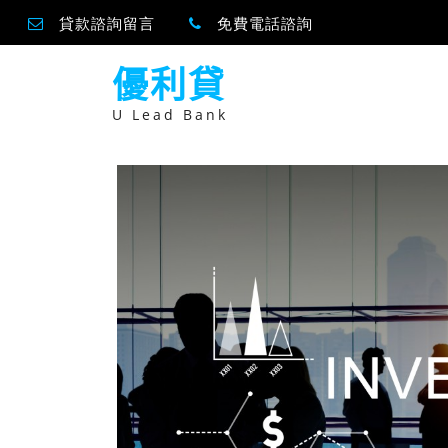
貸款諮詢留言
免費電話諮詢
跳
優利貸
至
主
要
U Lead Bank
內
容