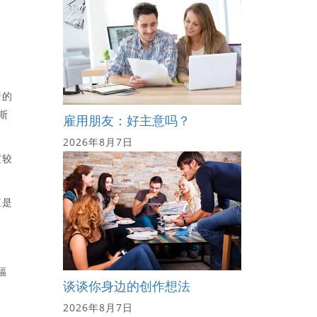
股
普的
斯
雇用朋友：好主意吗？
2026年8月7日
度较
直是
幅
谈谈你身边的创作想法
2026年8月7日