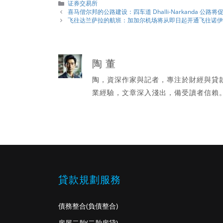
分
证券交易所
類
喜马偕尔邦的公路建设：四车道 Dhalli-Narkanda 公路
飞往达兰萨拉的航班：加加尔机场将从即日起开通飞往诺
陶 董
陶，資深作家與記者，專注於財經與貸
業經驗，文章深入淺出，備受讀者信賴
貸款規劃服務
債務整合
(負債整合)
房屋二胎
(二胎房貸)