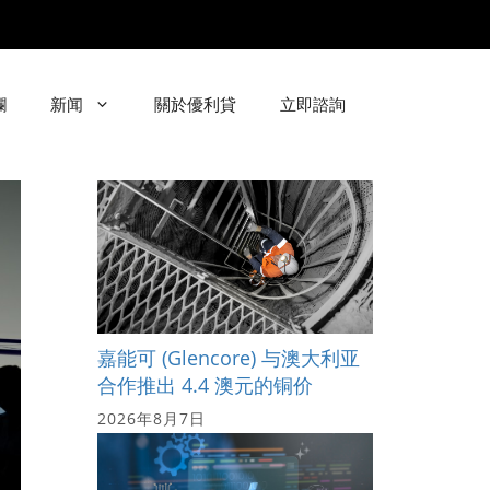
欄
新闻
關於優利貸
立即諮詢
嘉能可 (Glencore) 与澳大利亚
合作推出 4.4 澳元的铜价
2026年8月7日