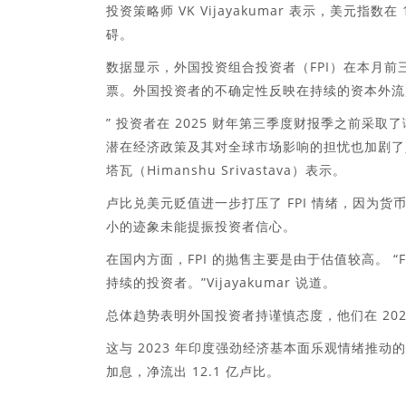
投资策略师 VK Vijayakumar 表示，美元指数在
碍。
数据显示，外国投资组合投资者（FPI）在本月前三
票。外国投资者的不确定性反映在持续的资本外流
” 投资者在 2025 财年第三季度财报季之前采
潜在经济政策及其对全球市场影响的担忧也加剧了
塔瓦（Himanshu Srivastava）表示。
卢比兑美元贬值进一步打压了 FPI 情绪，因为
小的迹象未能提振投资者信心。
在国内方面，FPI 的抛售主要是由于估值较高。 “
持续的投资者。”Vijayakumar 说道。
总体趋势表明外国投资者持谨慎态度，他们在 202
这与 2023 年印度强劲经济基本面乐观情绪推动的
加息，净流出 12.1 亿卢比。