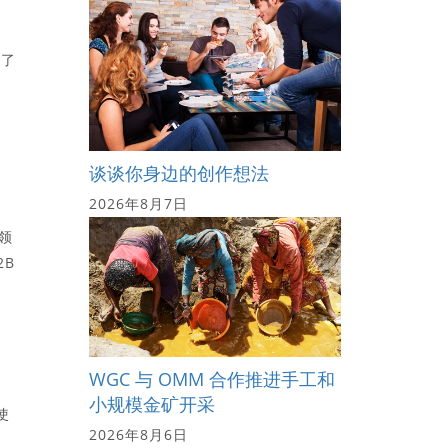
成了
，
谈谈你身边的创作想法
2026年8月7日
领
2B
WGC 与 OMM 合作推进手工和
小规模金矿开采
使
2026年8月6日