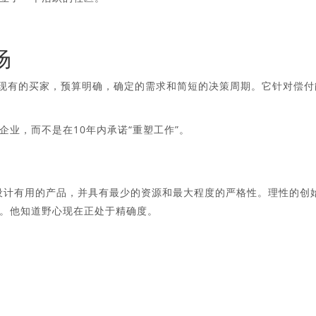
场
对现有的买家，预算明确，确定的需求和简短的决策周期。它针对偿付
业，而不是在10年内承诺“重塑工作”。
中设计有用的产品，并具有最少的资源和最大程度的严格性。理性的创
。他知道野心现在正处于精确度。