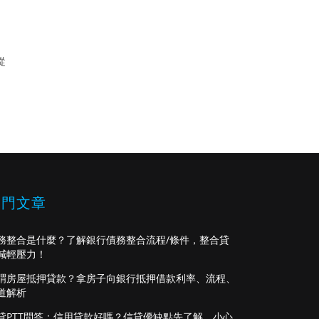
從
熱門文章
務整合是什麼？了解銀行債務整合流程/條件，整合貸
減輕壓力！
謂房屋抵押貸款？拿房子向銀行抵押借款利率、流程、
道解析
貸PTT問答：信用貸款好嗎？信貸優缺點先了解，小心