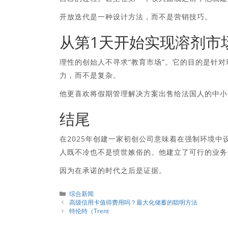
开放迭代是一种设计方法，而不是营销技巧。
从第1天开始实现溶剂市
理性的创始人不寻求“教育市场”。它的目的是针
力，而不是复杂。
他更喜欢将假期管理解决方案出售给法国人的中小企
结尾
在2025年创建一家初创公司意味着在强制环境
人既不冷也不是愤世嫉俗的。他建立了可行的业务
因为在承诺的时代之后是证据。
分
综合新闻
類
高级信用卡值得费用吗？最大化储蓄的聪明方法
特伦特（Trent