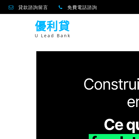
貸款諮詢留言
免費電話諮詢
跳
優利貸
至
主
要
U Lead Bank
內
容