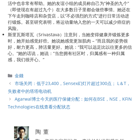
活中也非常有帮助。她的友谊小组的成员称自己为“神圣的九个”
（即使现在有超过九个）在大多数日子里都会做些事情。她还在
下午走到咖啡店和杂货店，以“不必强烈的方式”进行日常活动进
行锻炼。甚至研究表明，将运动量纳入您的一天可以减少癌症的
风险。
斯里瓦斯塔瓦（Srivastava）注意到，当她变得健康并锻炼更多
时，她开始感觉好些。她说她感觉更加肌肉 – “而且我的姿势很
好，耐力更高，肺活量更好。她说：“我可以远足比以往更多的信
心。”她的话说，她说：“当您拥有社区时，归属感有一种归属
感，我们很开心。”
分
金錢
類
市场关闭：低于23,400，Sensex幻灯片超过300点； L＆T，
失败者中的塔塔电动机
Agarwal博士今天的医疗保健分配：如何在BSE，NSE，KFIN
Technologies在线查看分配状态
陶 董