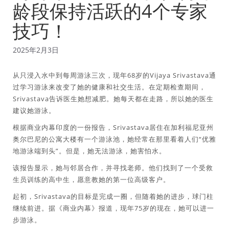
龄段保持活跃的4个专家
技巧！
2025年2月3日
从只浸入水中到每周游泳三次，现年68岁的Vijaya Srivastava通
过学习游泳来改变了她的健康和社交生活。在定期检查期间，
Srivastava告诉医生她想减肥。她每天都在走路，所以她的医生
建议她游泳。
根据商业内幕印度的一份报告，Srivastava居住在加利福尼亚州
奥尔巴尼的公寓大楼有一个游泳池，她经常在那里看着人们“优雅
地游泳端到头”。但是，她无法游泳，她害怕水。
该报告显示，她与邻居合作，并寻找老师。他们找到了一个受救
生员训练的高中生，愿意教她的第一位高级客户。
起初，Srivastava的目标是完成一圈，但随着她的进步，球门柱
继续前进。据《商业内幕》报道，现年75岁的现在，她可以进一
步游泳。