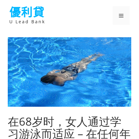
跳
優利貸
至
主
選
要
U Lead Bank
內
容
單
在68岁时，女人通过学
习游泳而适应 – 在任何年