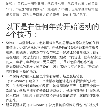
她说：“目标从一圈到五圈，然后是七圈，然后是10圈，然后是
12个。”经过“缓慢的旅程”，她达到了20圈，但经常经常经常做
很多事情，因为由于两圈之间的聊天，她的时间耗尽了。
以下是在任何年龄开始运动的
4个技巧：
Srivastava坚持认为，您必须将自己的思想放在您决定做的任何
事情上，否则“您永远不会做”。在她身边的邻居给她带来了很多
帮助。据她说，她仍然与学会与邻居一起游泳的邻居游泳，他们
会在她第二次想法的日子里鼓励她。她说：“我想让一些与您亲近
的人 – 年轻，年龄较大，无关紧要 – 并且对您的活动感兴趣”，
正如您所说的那样，她所说的，因为“您总是互相激励。”最后的
咖啡是她不断的动力。
一个保持动力的人社区也非常有帮助。斯里瓦斯塔瓦
（Srivastava）建立了一个生活在她附近进行体育活动的人社
区，并大部分时间与他们见面。她每周游泳三天，每周至少做一
次瑜伽，然后与朋友们长途跋涉或远足。她还与其他社区游泳池
的人友好，他们给了她游泳技巧并称赞她的进步，这确实使她振
作起来。
斯里瓦斯塔瓦（Srivastava）决定将她的锻炼习惯包括在社交生