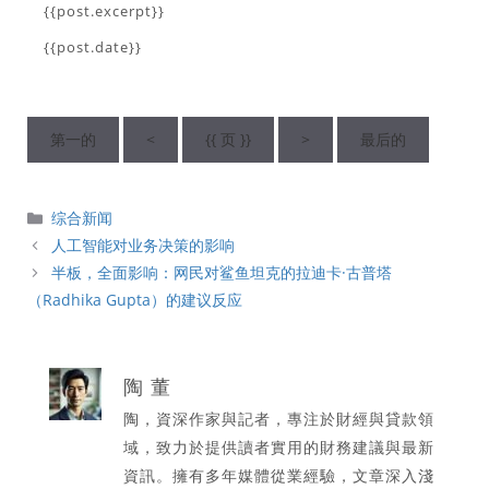
{{post.excerpt}}
{{post.date}}
第一的
<
{{ 页 }}
>
最后的
分
综合新闻
類
人工智能对业务决策的影响
半板，全面影响：网民对鲨鱼坦克的拉迪卡·古普塔
（Radhika Gupta）的建议反应
陶 董
陶，資深作家與記者，專注於財經與貸款領
域，致力於提供讀者實用的財務建議與最新
資訊。擁有多年媒體從業經驗，文章深入淺