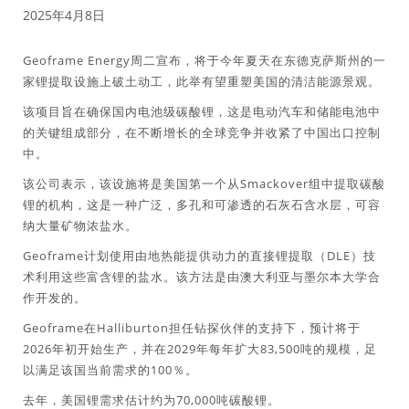
2025年4月8日
Geoframe Energy周二宣布，将于今年夏天在东德克萨斯州的一
家锂提取设施上破土动工，此举有望重塑美国的清洁能源景观。
该项目旨在确保国内电池级碳酸锂，这是电动汽车和储能电池中
的关键组成部分，在不断增长的全球竞争并收紧了中国出口控制
中。
该公司表示，该设施将是美国第一个从Smackover组中提取碳酸
锂的机构，这是一种广泛，多孔和可渗透的石灰石含水层，可容
纳大量矿物浓盐水。
Geoframe计划使用由地热能提供动力的直接锂提取（DLE）技
术利用这些富含锂的盐水。该方法是由澳大利亚与墨尔本大学合
作开发的。
Geoframe在Halliburton担任钻探伙伴的支持下，预计将于
2026年初开始生产，并在2029年每年扩大83,500吨的规模，足
以满足该国当前需求的100％。
去年，美国锂需求估计约为70,000吨碳酸锂。