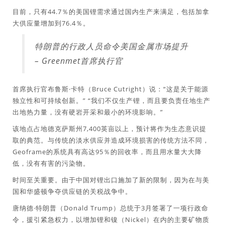
目前，只有44.7％的美国锂需求通过国内生产来满足，包括加拿
大供应量增加到76.4％。
特朗普的行政人员命令美国金属市场提升
– Greenmet首席执行官
首席执行官布鲁斯·卡特（Bruce Cutright）说：“这是关于能源
独立性和可持续创新。” “我们不仅生产锂，而且要负责任地生产
出地热力量，没有硬岩开采和最小的环境影响。”
该地点占地德克萨斯州7,400英亩以上，预计将作为生态意识提
取的典范。与传统的淡水供应并造成环境损害的传统方法不同，
Geoframe的系统具有高达95％的回收率，而且用水量大大降
低，没有有害的污染物。
时间至关重要。由于中国对锂出口施加了新的限制，因为在与美
国和华盛顿争夺供应链的关税战争中。
唐纳德·特朗普（Donald Trump）总统于3月签署了一项行政命
令，援引紧急权力，以增加锂和镍（Nickel）在内的主要矿物质