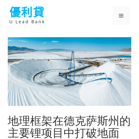
跳
優利貸
至
主
選
要
U Lead Bank
內
容
單
地理框架在德克萨斯州的
主要锂项目中打破地面