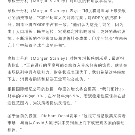
摩根士丹利（Morgan Stanley）对印度的长期故事看涨。
摩根士丹利（Morgan Stanley）表示：“印度将是世界上最受欢
迎的消费市场，它将经历重大的能源过渡，对GDP的信贷将上
升，制造业将在GDP中占有一致。”他们认为这是可能的，因为
由于人口增长，民主运转，宏观稳定性影响政策，更好的基础设
施，不断增长的企业家阶级和改善社会成果，印度可能会“在未来
几十年中获得全球产出的份额”。
摩根士丹利（Morgan Stanley）对恢复增长感到乐观，最新报
告指出，“正在进行的季度可能会给收入带来好奇的惊喜。估值在
市场队列中具有吸引力。财务状况表现优于，我们希望这将继续
下去。消费者酌情和精选工业可能会效仿。”
根据国际经纪公司的数据，印度的增长将会更高，“我们预计25
财年的GDP为6.3％，在26财年为6.5％。宏观稳定性应保持在舒
适性范围内，为决策者提供灵活性。”
鉴于当前的设置，Ridham Desai表示：“这很可能是股票采摘者
市场，与自从Covid大流行以来受到自上而下或宏观因素的驱动
相反。”