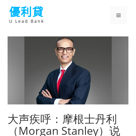
跳
優利貸
至
主
選
要
U Lead Bank
內
容
單
大声疾呼：摩根士丹利
（Morgan Stanley）说