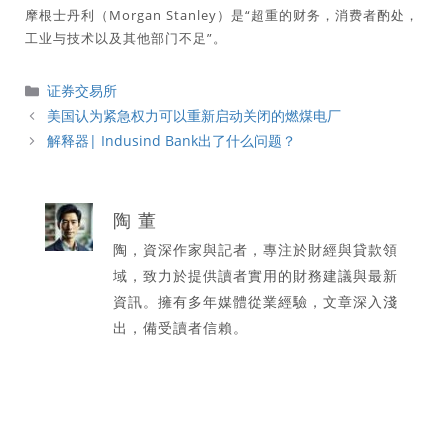
摩根士丹利（Morgan Stanley）是“超重的财务，消费者酌处，
工业与技术以及其他部门不足”。
分
证券交易所
類
美国认为紧急权力可以重新启动关闭的燃煤电厂
解释器| Indusind Bank出了什么问题？
陶 董
陶，資深作家與記者，專注於財經與貸款領
域，致力於提供讀者實用的財務建議與最新
資訊。擁有多年媒體從業經驗，文章深入淺
出，備受讀者信賴。