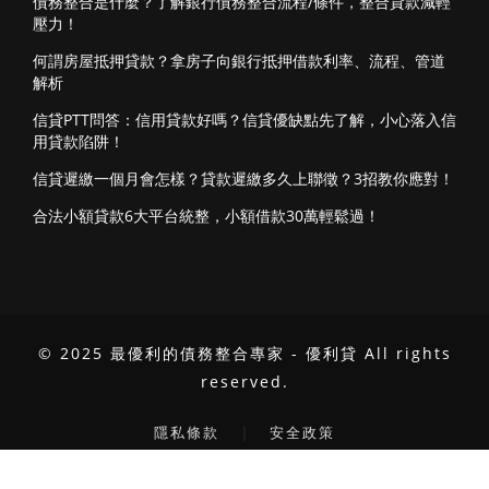
債務整合是什麼？了解銀行債務整合流程/條件，整合貸款減輕
壓力！
何謂房屋抵押貸款？拿房子向銀行抵押借款利率、流程、管道
解析
信貸PTT問答：信用貸款好嗎？信貸優缺點先了解，小心落入信
用貸款陷阱！
信貸遲繳一個月會怎樣？貸款遲繳多久上聯徵？3招教你應對！
合法小額貸款6大平台統整，小額借款30萬輕鬆過！
© 2025 最優利的債務整合專家 - 優利貸 All rights
reserved.
｜
隱私條款
安全政策