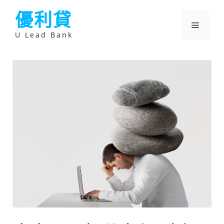
跳
優利貸
至
主
選
要
U Lead Bank
內
容
單