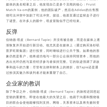
媒体的臭名昭著之后，他发现自己是多个丑闻的核心：Fruist
Match Va-om的案例，他的团队破产，然后在Adidas的出售围
绕司法冲突中加剧了司法冲突。据说，他甚至通过监狱盒子进行
了谴责。在许多人的眼中，塔皮冒险似乎已经结束。
反弹
伯纳德·塔皮（Bernard Tapie）并没有被击败，而是在媒体上逐
渐恢复并开始进行新活动。他尤其是在媒体上（通过购买洛杉矶
普罗旺斯集团）进行投资，同时继续进行公共干预。如果他的形
象仍然是客户，他将成功地与一部分公众保持同情资本，而他的
杰出光环仍然与某些经济参与者保持完整。它的轨迹强调了讲故
事和战斗的力量：尽管有法律和财务上的挫折，但Tapie还是通
过扮演其魅力和谈判者才能来重塑了自己。
企业家的教训
除了争议之外，伯纳德·塔皮（Bernard Tapie）的旅程还回想起
坚韧的重要性。即使在他最大的失望之后，他易于沟通和围绕项
目的联合会使他能够找到支持。网络，关系资本以及将失败转变