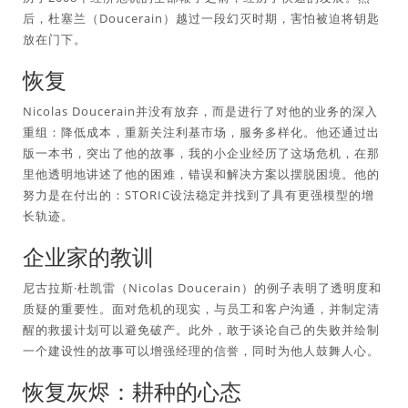
后，杜塞兰（Doucerain）越过一段幻灭时期，害怕被迫将钥匙
放在门下。
恢复
Nicolas Doucerain并没有放弃，而是进行了对他的业务的深入
重组：降低成本，重新关注利基市场，服务多样化。他还通过出
版一本书，突出了他的故事，我的小企业经历了这场危机，在那
里他透明地讲述了他的困难，错误和解决方案以摆脱困境。他的
努力是在付出的：STORIC设法稳定并找到了具有更强模型的增
长轨迹。
企业家的教训
尼古拉斯·杜凯雷（Nicolas Doucerain）的例子表明了透明度和
质疑的重要性。面对危机的现实，与员工和客户沟通，并制定清
醒的救援计划可以避免破产。此外，敢于谈论自己的失败并绘制
一个建设性的故事可以增强经理的信誉，同时为他人鼓舞人心。
恢复灰烬：耕种的心态