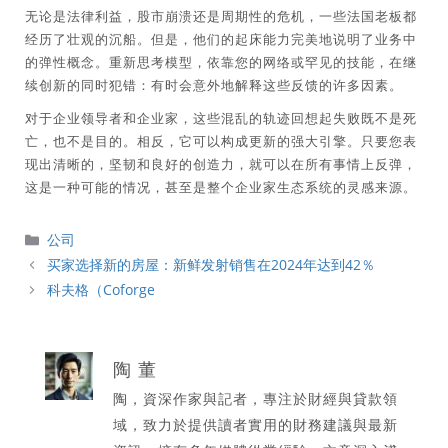
无论是法律利益，股市崩溃还是周期性的危机，一些法国老板都
经历了壮观的沉船。但是，他们的起床能力完美地说明了业务中
的弹性概念。重新思考模型，依靠您的网络或罕见的技能，在继
续创新的同时犯错：有时会意外地解释这些反馈的许多因素。
对于企业领导者和企业家，这些混乱的轨迹回想起失败既不是死
亡，也不是目的。相反，它可以构成更新的强大引擎。只要您表
现出清晰的，坚韧和良好的创造力，就可以在所有事情上反弹，
这是一种可能的情况，甚至是整个企业家生态系统的灵感来源。
分
公司
類
买家选择新的房屋：新鲜发射销售在2024年达到42％
科夫格（Coforge
陶 董
陶，資深作家與記者，專注於財經與貸款領
域，致力於提供讀者實用的財務建議與最新