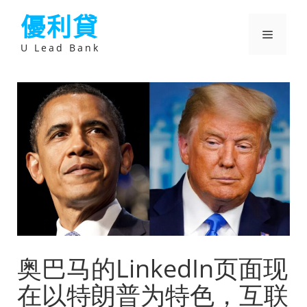
跳
優利貸
至
主
選
要
U Lead Bank
內
容
單
奥巴马的LinkedIn页面现
在以特朗普为特色，互联