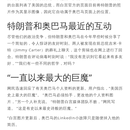
的台面列表了美国的总统，而白宫官方的页面目前将特朗普的照
片作为其显示图像，因此它自动属于奥巴马页面上的位置。
特朗普和奥巴马最近的互动
尽管他们的政治竞争，但特朗普和奥巴马在今年早些时候分享了
一个简短的，令人惊讶的友好时刻。两人被发现在前总统吉米·卡
特（Jimmy Carter）的葬礼上聊天，这个剪辑也在网上进行了回
合。特朗普在评论病毒时刻时说：“我没有意识到它看起来有多友
好，”“我们有一些不同的哲学，对吗？
“一直以来最大的巨魔”
网民迅速回应了有关奥巴马个人资料的更新。用户指出，“美国历
史上最大的巨魔”。 “奥巴马必须拍手，更改他的个人资料图
片，”另一个人补充说。 “特朗普白宫媒体团队不败，”网民写
道。 “这是有史以来最史诗般的巨魔。”
“白宫图片更新后，奥巴马的LinkedIn小故障只是随便掉入他的
简历。