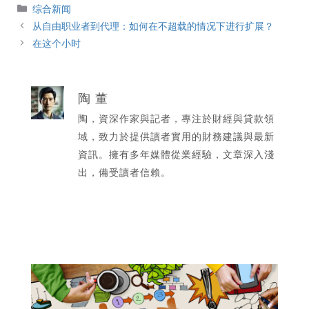
分
综合新闻
類
从自由职业者到代理：如何在不超载的情况下进行扩展？
在这个小时
陶 董
陶，資深作家與記者，專注於財經與貸款領
域，致力於提供讀者實用的財務建議與最新
資訊。擁有多年媒體從業經驗，文章深入淺
出，備受讀者信賴。