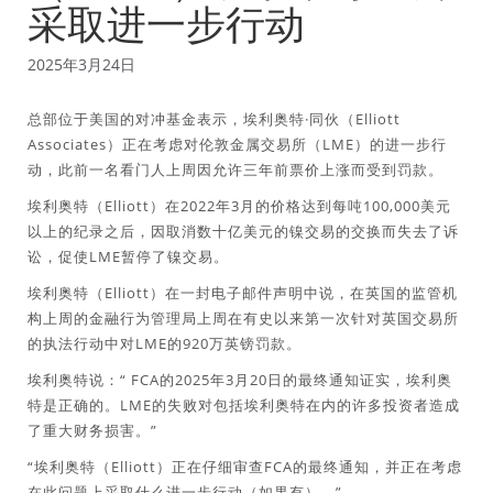
采取进一步行动
2025年3月24日
总部位于美国的对冲基金表示，埃利奥特·同伙（Elliott
Associates）正在考虑对伦敦金属交易所（LME）的进一步行
动，此前一名看门人上周因允许三年前票价上涨而受到罚款。
埃利奥特（Elliott）在2022年3月的价格达到每吨100,000美元
以上的纪录之后，因取消数十亿美元的镍交易的交换而失去了诉
讼，促使LME暂停了镍交易。
埃利奥特（Elliott）在一封电子邮件声明中说，在英国的监管机
构上周的金融行为管理局上周在有史以来第一次针对英国交易所
的执法行动中对LME的920万英镑罚款。
埃利奥特说：“ FCA的2025年3月20日的最终通知证实，埃利奥
特是正确的。LME的失败对包括埃利奥特在内的许多投资者造成
了重大财务损害。”
“埃利奥特（Elliott）正在仔细审查FCA的最终通知，并正在考虑
在此问题上采取什么进一步行动（如果有）。”