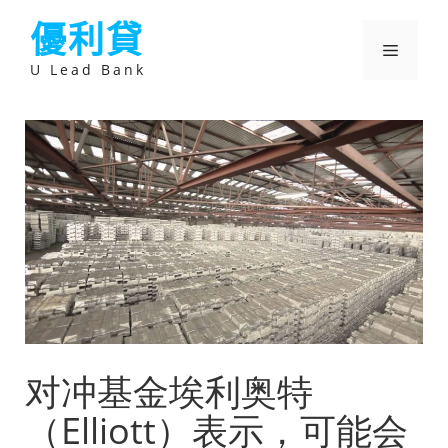
跳
優利貸
至
主
選
要
U Lead Bank
內
容
單
对冲基金埃利奥特
（Elliott）表示，可能会