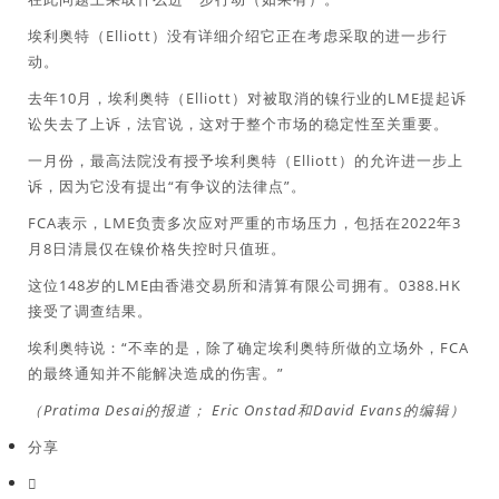
埃利奥特（Elliott）没有详细介绍它正在考虑采取的进一步行
动。
去年10月，埃利奥特（Elliott）对被取消的镍行业的LME提起诉
讼失去了上诉，法官说，这对于整个市场的稳定性至关重要。
一月份，最高法院没有授予埃利奥特（Elliott）的允许进一步上
诉，因为它没有提出“有争议的法律点”。
FCA表示，LME负责多次应对严重的市场压力，包括在2022年3
月8日清晨仅在镍价格失控时只值班。
这位148岁的LME由香港交易所和清算有限公司拥有。0388.HK
接受了调查结果。
埃利奥特说：“不幸的是，除了确定埃利奥特所做的立场外，FCA
的最终通知并不能解决造成的伤害。”
（Pratima Desai的报道； Eric Onstad和David Evans的编辑）
分享