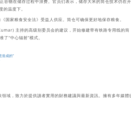
止谷物在储存过程中浪费。官员们表示，储存大米的筒仓技术仍在
氏度的温度下。
以确保向《国家粮食安全法》受益人供应。筒仓可确保更好地保存粮食。
ta Kumar) 主持的高级别委员会的建议，开始修建带有铁路专用线的筒
准了“中心辐射”模式。
意造成的”
素
款領域，致力於提供讀者實用的財務建議與最新資訊。擁有多年媒體
。