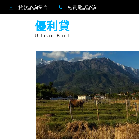
貸款諮詢留言
免費電話諮詢
跳
優利貸
至
主
要
U Lead Bank
內
容