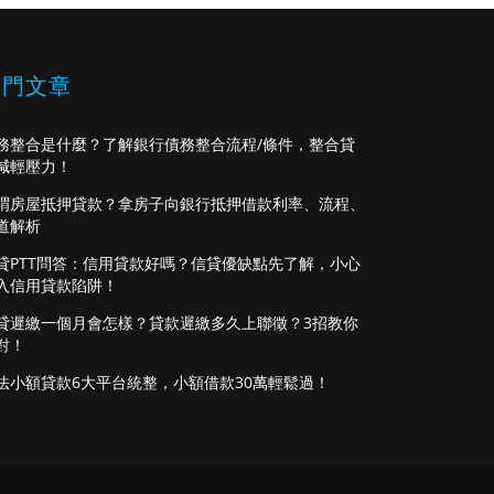
熱門文章
務整合是什麼？了解銀行債務整合流程/條件，整合貸
減輕壓力！
謂房屋抵押貸款？拿房子向銀行抵押借款利率、流程、
道解析
貸PTT問答：信用貸款好嗎？信貸優缺點先了解，小心
入信用貸款陷阱！
貸遲繳一個月會怎樣？貸款遲繳多久上聯徵？3招教你
對！
法小額貸款6大平台統整，小額借款30萬輕鬆過！