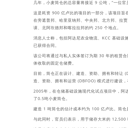
几年，小麦筒仓的总容量将接近 9 公吨，”一位官
这是耗资 900 亿卢比的项目的一部分，该项目旨
在旁遮普邦、哈里亚纳邦、中央邦、北方邦、拉贾
谟、北阿坎德邦和喀拉拉邦的约 250 个地点。
消息人士称，包括阿达尼农业物流、KCC 基础设施、
已获得合同。
该公司将通过与私人实体签订为期 30 年的租赁合
体收取的固定仓储费。
目前，筒仓正在设计、建造、资助、拥有和转让 (D
造、资助、拥有和运营 (DBFOO) 模式进行建设
2005年，在仓储基础设施现代化试点项目中，阿
了0.5吨小麦筒仓。
建造 1 吨筒仓的估计成本约为 100 亿卢比
与此同时，官员们表示，用于储存大米的 12,500