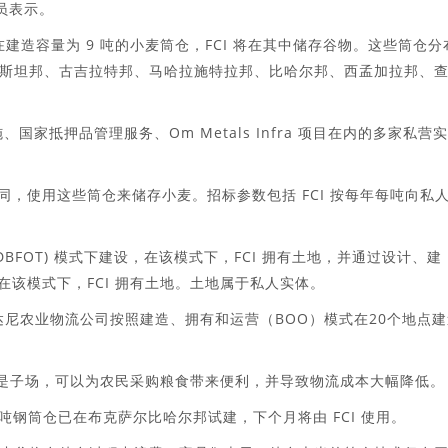
员表示。
在建造容量为 9 吨的小麦筒仓，FCI 将在其中储存谷物。这些筒仓分
斯坦邦、古吉拉特邦、马哈拉施特拉邦、比哈尔邦、西孟加拉邦、
国家抵押品管理服务、Om Metals Infra 项目在内的多家私营
同，使用这些筒仓来储存小麦。招标参数包括 FCI 按每年每吨向私
BFOT) 模式下建设，在该模式下，FCI 拥有土地，并通过设计、建
，在该模式下，FCI 拥有土地。土地属于私人实体。
达尼农业物流公司按照建造、拥有和运营（BOO）模式在20个地点建
。筒仓是子场，可以为农民采购粮食带来便利，并导致物流成本大幅降低。
 吨钢筒仓已在布克萨尔比哈尔邦试建，下个月将由 FCI 使用。