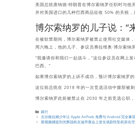
美国总统唐纳德·特朗普在博尔索纳罗任职时与他
并对美国进口的几种巴西商品征收 50% 的关税
博尔索纳罗的儿子说：“
在被软禁期间，博尔索纳罗被禁止使用社交媒体，
周六晚上，他的儿子、参议员弗拉维奥·博尔索纳
“我邀请你和我们一起战斗，”这位参议员在网上发
巴西。”
如果博尔索纳罗的上诉不成功，预计博尔索纳罗的
这位前总统在 2018 年的一次竞选活动中腹部
博尔索纳罗此前被禁止在 2030 年之前竞选公职
分
銀行
類
古尔格拉姆少年让 Apple AirPods 免费与 Android
新视频捕捉到光辉战机在迪拜展会上发生戏剧性坠机前在