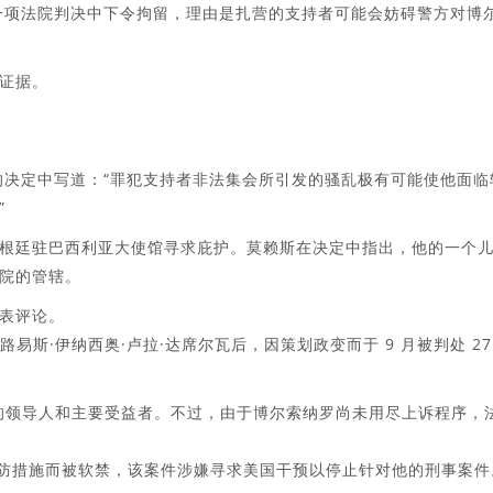
一项法院判决中下令拘留，理由是扎营的支持者可能会妨碍警方对博
证据。
的决定中写道：“罪犯支持者非法集会所引发的骚乱极有可能使他面临
”
根廷驻巴西利亚大使馆寻求庇护。莫赖斯在决定中指出，他的一个
院的管辖。
表评论。
路易斯·伊纳西奥·卢拉·达席尔瓦后，因策划政变而于 9 月被判处 27
划的领导人和主要受益者。不过，由于博尔索纳罗尚未用尽上诉程序，
预防措施而被软禁，该案件涉嫌寻求美国干预以停止针对他的刑事案件