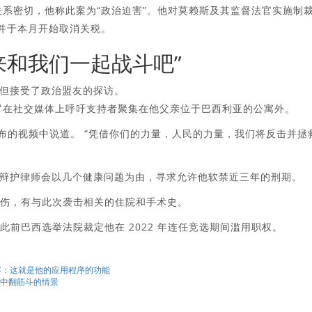
关系密切，他称此案为“政治迫害”。他对莫赖斯及其监督法官实施制
，并于本月开始取消关税。
来和我们一起战斗吧”
但接受了政治盟友的探访。
罗在社交媒体上呼吁支持者聚集在他父亲位于巴西利亚的公寓外。
布的视频中说道。 “凭借你们的力量，人民的力量，我们将反击并拯
辩护律师会以几个健康问题为由，寻求允许他软禁近三年的刑期。
被刺伤，有与此次袭击相关的住院和手术史。
，此前巴西选举法院裁定他在 2022 年连任竞选期间滥用职权。
 完全兼容：这就是他的应用程序的功能
空中翻筋斗的情景