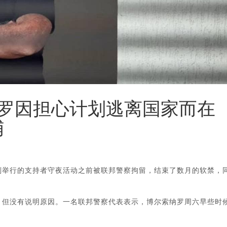
罗因担心计划逃离国家而在
捕
划举行的支持者守夜活动之前被联邦警察拘留，结束了数月的软禁，
，但没有说明原因。一名联邦警察代表表示，博尔索纳罗周六早些时