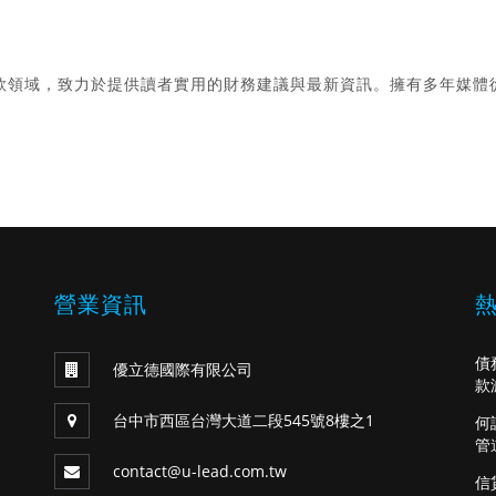
款領域，致力於提供讀者實用的財務建議與最新資訊。擁有多年媒體
。
營業資訊
債
優立德國際有限公司
款
台中市西區台灣大道二段545號8樓之1
何
管
contact@u-lead.com.tw
信