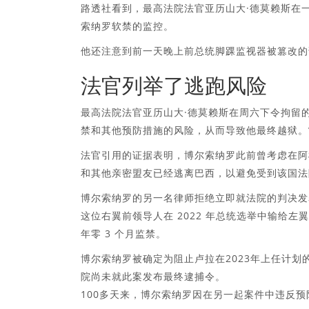
路透社看到，最高法院法官亚历山大·德莫赖斯在
索纳罗软禁的监控。
他还注意到前一天晚上前总统脚踝监视器被篡改的
法官列举了逃跑风险
最高法院法官亚历山大·德莫赖斯在周六下令拘留
禁和其他预防措施的风险，从而导致他最终越狱。
法官引用的证据表明，博尔索纳罗此前曾考虑在阿
和其他亲密盟友已经逃离巴西，以避免受到该国法
博尔索纳罗的另一名律师拒绝立即就法院的判决发
这位右翼前领导人在 2022 年总统选举中输给左翼
年零 3 个月监禁。
博尔索纳罗被确定为阻止卢拉在2023年上任计
院尚未就此案发布最终逮捕令。
100多天来，博尔索纳罗因在另一起案件中违反