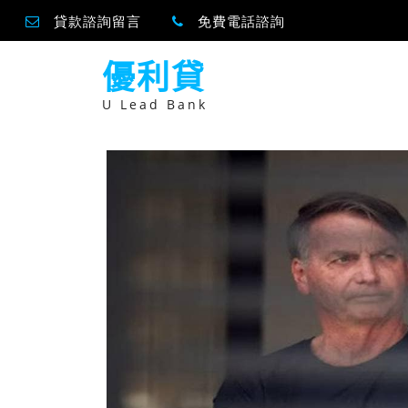
貸款諮詢留言
免費電話諮詢
跳
優利貸
至
主
要
U Lead Bank
內
容