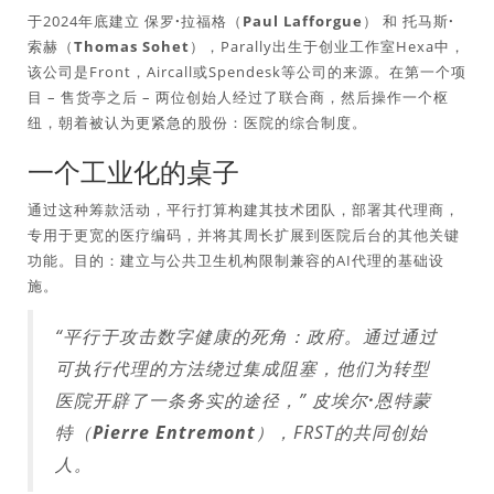
于2024年底建立
保罗·拉福格（Paul Lafforgue）
和
托马斯·
索赫（Thomas Sohet）
，Parally出生于创业工作室Hexa中，
该公司是Front，Aircall或Spendesk等公司的来源。在第一个项
目 – 售货亭之后 – 两位创始人经过了联合商，然后操作一个枢
纽，朝着被认为更紧急的股份：医院的综合制度。
一个工业化的桌子
通过这种筹款活动，平行打算构建其技术团队，部署其代理商，
专用于更宽的医疗编码，并将其周长扩展到医院后台的其他关键
功能。目的：建立与公共卫生机构限制兼容的AI代理的基础设
施。
“平行于攻击数字健康的死角：政府。通过通过
可执行代理的方法绕过集成阻塞，他们为转型
医院开辟了一条务实的途径，”
皮埃尔·恩特蒙
特（Pierre Entremont）
，FRST的共同创始
人。