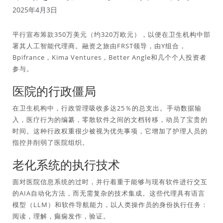
2025年4月3日
平行宣布筹款350万美元（约320万欧元），以便在卫生机构中部
署其人工智能代理商。融资之旅由FRST领导，由Y组合，
Bpifrance，Kima Ventures，Better Angle和几个个人投资者
参与。
医院的行政僵局
在卫生机构中，行政管理吸收多达25％的总支出。手动数据输
入，医疗行为的编纂，零散软件之间的文档转移，动员了宝贵的
时间。这种行政权重很少被视为优先事项，它增加了护理人员的
指控并削弱了医院组织。
老化系统的执行技术
面对医院信息系统的过时，并行着重于能够与现有软件进行交互
的AIA自动化方法，而无需复杂的技术集成。这些代理具有语言
模型（LLM）和软件导航能力，以人类操作员的身份执行任务：
阅读，理解，癫痫发作，验证。