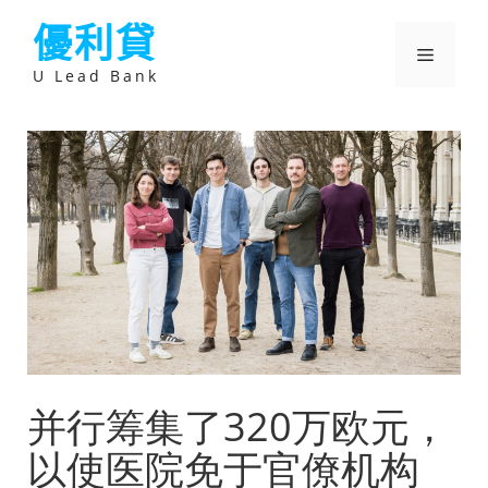
跳
優利貸
至
主
選
要
U Lead Bank
內
容
單
并行筹集了320万欧元，
以使医院免于官僚机构