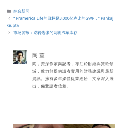
分
综合新闻
類
“ Pramerica Life的目标是3,000亿卢比的GWP，” Pankaj
Gupta
市场警报：逆转边缘的两辆汽车库存
陶 董
陶，資深作家與記者，專注於財經與貸款領
域，致力於提供讀者實用的財務建議與最新
資訊。擁有多年媒體從業經驗，文章深入淺
出，備受讀者信賴。