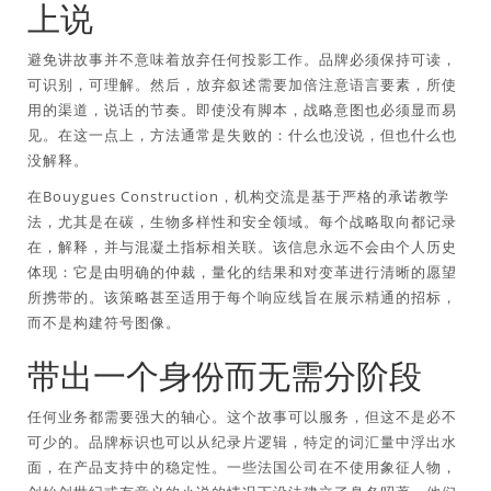
上说
避免讲故事并不意味着放弃任何投影工作。品牌必须保持可读，
可识别，可理解。然后，放弃叙述需要加倍注意语言要素，所使
用的渠道，说话的节奏。即使没有脚本，战略意图也必须显而易
见。在这一点上，方法通常是失败的：什么也没说，但也什么也
没解释。
在Bouygues Construction，机构交流是基于严格的承诺教学
法，尤其是在碳，生物多样性和安全领域。每个战略取向都记录
在，解释，并与混凝土指标相关联。该信息永远不会由个人历史
体现：它是由明确的仲裁，量化的结果和对变革进行清晰的愿望
所携带的。该策略甚至适用于每个响应线旨在展示精通的招标，
而不是构建符号图像。
带出一个身份而无需分阶段
任何业务都需要强大的轴心。这个故事可以服务，但这不是必不
可少的。品牌标识也可以从纪录片逻辑，特定的词汇量中浮出水
面，在产品支持中的稳定性。一些法国公司在不使用象征人物，