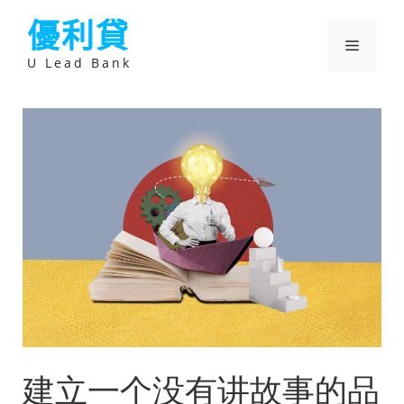
跳
優利貸
至
主
選
要
U Lead Bank
內
容
單
建立一个没有讲故事的品