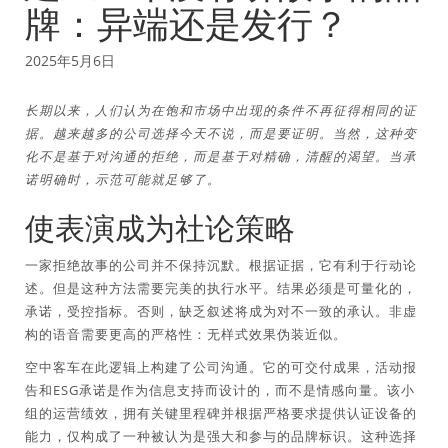
牌：异端还是发行？
2025年5月6日
长期以来，人们认为在饱和市场中出现的条件不再征得相同的证
据。越来越多的公司选择今天不说，而是要证明。当然，这种变
化不是基于对沟通的拒绝，而是基于对精确，清醒的渴望。当承
诺明确时，示范可能就足够了。
使表演成为社论策略
一家拒绝故事的公司并不保持沉默。根据证据，它有利于行动论
述。但是这种方法需要完美的执行水平。结果必须是可量化的，
承诺，受控指标。否则，缺乏叙述将成为对不一致的承认。非虚
构的语音需要更高的严格性：无样式效果伪装近似。
空中客车在此逻辑上构建了公司沟通。它的可交付成果，活动报
告和ESG承诺是作为信息支持而设计的，而不是情感向量。该小
组的运营绩效，拥有关键里程碑并根据严格要求提供认证设备的
能力，仅构成了一种被认为是强大和参与的品牌标识。这种选择