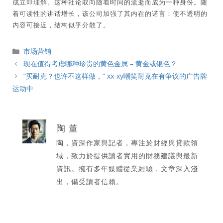
成立即理解。这种社论取向随着时间的流逝而成为一种身份。随
着可读性的讲话增长，该公司加强了其内在的诺言：使不透明的
内容可接近，结构似乎分散了。
分
市场营销
類
现在值得考虑哪种珍贵的黄色金属 – 黄金或银色？
“买耐克？也许不这样做，” xx-xy嘲笑耐克在有争议的广告牌
运动中
陶 董
陶，資深作家與記者，專注於財經與貸款領
域，致力於提供讀者實用的財務建議與最新
資訊。擁有多年媒體從業經驗，文章深入淺
出，備受讀者信賴。