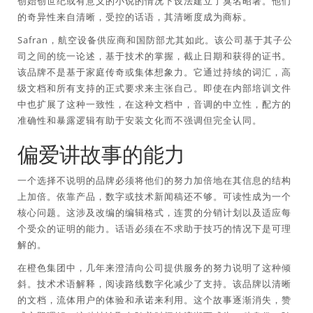
创始创世纪或有意义的小说的情况下设法建立了臭名昭著。他们
的奇异性来自清晰，受控的话语，其清晰度成为商标。
Safran，航空设备供应商和国防部尤其如此。该公司基于其子公
司之间的统一论述，基于技术的掌握，截止日期和获得的证书。
该品牌不是基于家庭传奇或集体想象力。它通过持续的词汇，高
级文档和所有支持的正式要求来主张自己。即使在内部培训文件
中也扩展了这种一致性，在这种文档中，音调的中立性，配方的
准确性和暴露逻辑有助于安装文化而不强调但完全认同。
偏爱讲故事的能力
一个选择不说明的品牌必须将他们的努力加倍地在其信息的结构
上加倍。依靠产品，数字或技术新闻稿还不够。可读性成为一个
核心问题。这涉及改编的编辑格式，连贯的分销计划以及适应每
个受众的证明的能力。话语必须在不求助于技巧的情况下是可理
解的。
在橙色集团中，几年来澄清向公司提供服务的努力说明了这种倾
斜。技术术语解释，阅读路线数字化减少了支持。该品牌以清晰
的文档，流体用户的体验和承诺来利用。这个故事逐渐消失，赞