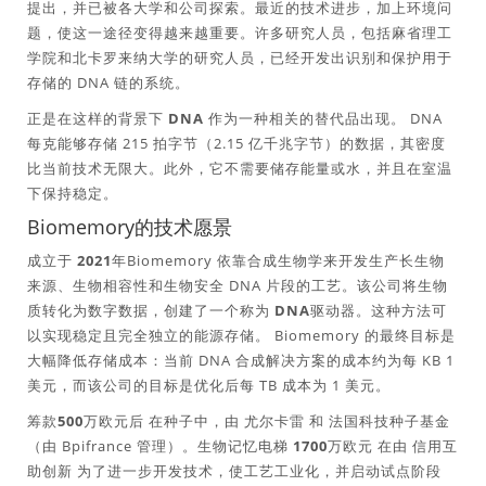
提出，并已被各大学和公司探索。最近的技术进步，加上环境问
题，使这一途径变得越来越重要。许多研究人员，包括麻省理工
学院和北卡罗来纳大学的研究人员，已经开发出识别和保护用于
存储的 DNA 链的系统。
正是在这样的背景下
DNA 作为一种相关的替代品出现
。 DNA
每克能够存储 215 拍字节（2.15 亿千兆字节）的数据，其密度
比当前技术无限大。此外，它不需要储存能量或水，并且在室温
下保持稳定。
Biomemory的技术愿景
成立于
2021年
Biomemory 依靠合成生物学来开发生产长生物
来源、生物相容性和生物安全 DNA 片段的工艺。该公司将生物
质转化为数字数据，创建了一个称为
DNA驱动器
。这种方法可
以实现稳定且完全独立的能源存储。 Biomemory 的最终目标是
大幅降低存储成本：当前 DNA 合成解决方案的成本约为每 KB 1
美元，而该公司的目标是优化后每 TB 成本为 1 美元。
筹款500万欧元后
在种子中，由
尤尔卡雷
和
法国科技种子基金
（由 Bpifrance 管理）。生物记忆电梯
1700万欧元
在由
信用互
助创新
为了进一步开发技术，使工艺工业化，并启动试点阶段