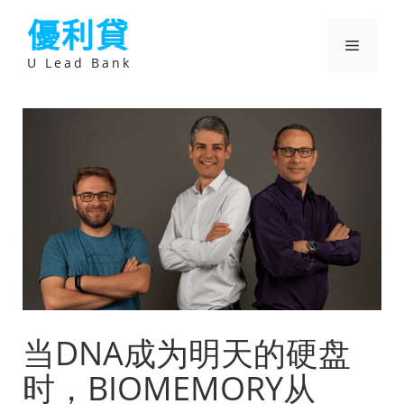
跳
優利貸
至
主
選
要
U Lead Bank
內
容
單
当DNA成为明天的硬盘
时，BIOMEMORY从