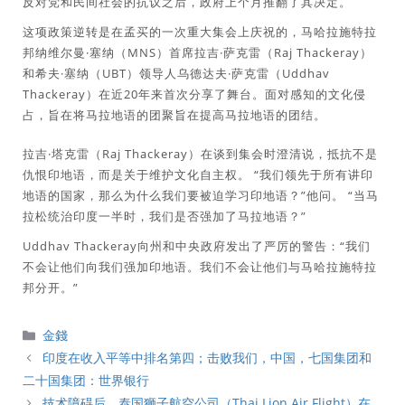
反对党和民间社会的抗议之后，政府上个月推翻了其决定。
这项政策逆转是在孟买的一次重大集会上庆祝的，马哈拉施特拉
邦纳维尔曼·塞纳（MNS）首席拉吉·萨克雷（Raj Thackeray）
和希夫·塞纳（UBT）领导人乌德达夫·萨克雷（Uddhav
Thackeray）在近20年来首次分享了舞台。面对感知的文化侵
占，旨在将马拉地语的团聚旨在提高马拉地语的团结。
拉吉·塔克雷（Raj Thackeray）在谈到集会时澄清说，抵抗不是
仇恨印地语，而是关于维护文化自主权。 “我们领先于所有讲印
地语的国家，那么为什么我们要被迫学习印地语？”他问。 “当马
拉松统治印度一半时，我们是否强加了马拉地语？”
Uddhav Thackeray向州和中央政府发出了严厉的警告：“我们
不会让他们向我们强加印地语。我们不会让他们与马哈拉施特拉
邦分开。”
分
金錢
類
印度在收入平等中排名第四；击败我们，中国，七国集团和
二十国集团：世界银行
技术障碍后，泰国狮子航空公司（Thai Lion Air Flight）在