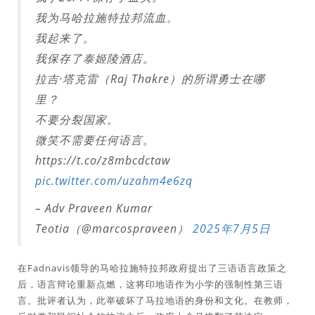
我为马哈拉施特拉邦流血。
我起来了。
我保存了泰姬陵酒店。
拉吉·塔克雷（Raj Thakre）的所谓勇士在哪
里？
不要分裂国家。
微笑不需要任何语言。
https://t.co/z8mbcdctaw
pic.twitter.com/uzahm4e6zq
– Adv Praveen Kumar
Teotia（@marcospraveen）
2025年7月5日
在Fadnavis领导的马哈拉施特拉邦政府提出了三语语言政策之
后，语言辩论重新点燃，这将印地语作为小学的强制性第三语
言。批评者认为，此举破坏了马拉地语的身份和文化。在教师，