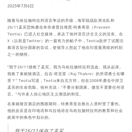
2025年7月6日
随着马哈拉施特拉邦语言争议的升级，海军陆战队突击队和
26/11孟买恐怖袭击幸存者普拉维恩·特奥蒂亚（Praveen
Teotia）已进入社交媒体，表达了他对语言沙文主义的沮丧。在
X（以前是Twitter）的一篇有力的帖子中，Teotia批评了试图沿
着语言划分国家的尝试，使领导人想起了他在印度最黑暗的时刻
之一的牺牲。
“我于26/11拯救了孟买。我为马哈拉施特拉邦流血。我从起床。
我救了泰姬陵酒店。拉吉·塔克雷（Raj Thakre）的所谓勇士在哪
里？” Teotia写道，Teotia来自北方邦，但在2008年袭击中捍卫
孟买的生命危险。他补充说：“不要分裂国家。微笑不需要任何语
言。”与许多人担心地区主义潮流的和弦。
在泰姬陵宫酒店的围困期间，特奥蒂亚在救出人质时受了重伤。
他的反应是在印地语和马拉地语在马哈拉施特拉邦的教育和社会
政策中的角色中划分的。
我于26/11保存了孟买。