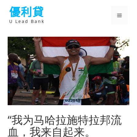
跳
優利貸
至
主
選
要
U Lead Bank
內
容
單
“我为马哈拉施特拉邦流
血，我来自起来。