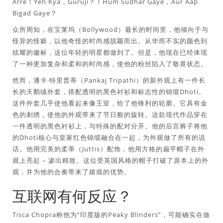
Arre！Yeh Kya，Guruji？！Hum Sudhar Gaye，Aur Aap
Bigad Gaye？
众所周知，在宝莱坞（Bollywood）最长的时间里，他倾向于与
怪异的怪癖，以他奇怪的时尚感脱颖而出。从华而不实的颜色到
炫耀的徽标，这位年轻的明星都做到了。但是，他现在已经体现
了一种更加复杂和柔和的时尚感，使他的粉丝陷入了敬畏状态。
然而，潘卡·特里普蒂（Pankaj Tripathi）的新外观上有一件长
长的天鹅绒外套，搭配透明的黑色衬衫和标志性的锦缎Dhoti。
这件外套几乎使他看起来像王室，给了他锋利的轮廓。它具有金
色的刺绣，使他的外观带来了节日般的旋转。这款现代作品穿在
一件透明的黑色衬衫上，与特殊的配对分开。他的后宫裤子将他
的Dhoti核心与皇家红色锦缎融合在一起，为外观做了所有的说
话。他用完美的柔蒂（Juttis）配饰，他用方格的扁平帽子在外
观上亮起 – 渗出精致。这位受英国风格的帽子打破了原本上的外
观，并为他的合奏带来了嬉戏的优势。
互联网有何反应？
Tisca Chopra称他为“印度版的Peaky Blinders”，可能确实在做