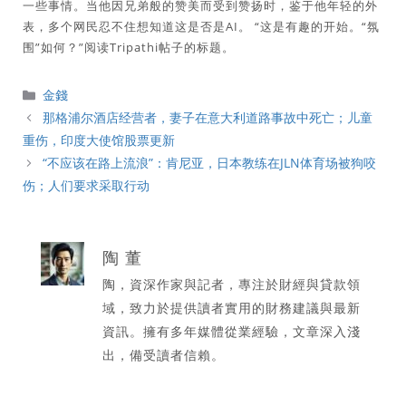
一些事情。当他因兄弟般的赞美而受到赞扬时，鉴于他年轻的外
表，多个网民忍不住想知道这是否是AI。 “这是有趣的开始。“氛
围”如何？”阅读Tripathi帖子的标题。
分
金錢
類
那格浦尔酒店经营者，妻子在意大利道路事故中死亡；儿童
重伤，印度大使馆股票更新
“不应该在路上流浪”：肯尼亚，日本教练在JLN体育场被狗咬
伤；人们要求采取行动
陶 董
陶，資深作家與記者，專注於財經與貸款領
域，致力於提供讀者實用的財務建議與最新
資訊。擁有多年媒體從業經驗，文章深入淺
出，備受讀者信賴。