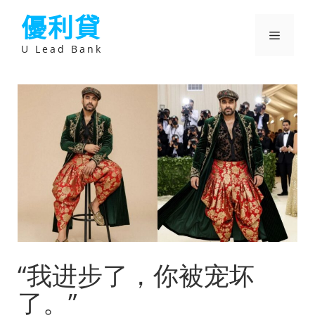
跳
優利貸
至
主
選
要
U Lead Bank
內
容
單
“我进步了，你被宠坏
了。”