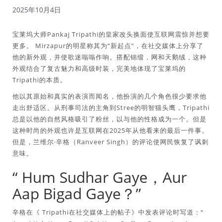
2025年10月4日
宝莱坞大师Pankaj Tripathi的皇家改头换面使互联网震惊并想要
更多。 Mirzapur的明星称其为“新起点”，在社交媒体上分享了
他的新外观，并使歌迷嗡嗡作响。搭配锦缎，网和天鹅绒，这种
外观结合了复古魅力和高级时装，完美地体现了宝莱坞的
Tripathi的本质。
他以其原始和真实的表演而闻名，他扮演的几个角色很少要求他
走出舒适区。从刑事司法的主角到Stree的明智猫头鹰，Tripathi
总是以他的自然风格吸引了粉丝，以与他的性格成为一个。但是
这种时尚的外观也许是互联网在2025年从他看来的最后一件事。
但是，兰维尔·辛格（Ranveer Singh）的评论使网民恢复了讽刺
意味。
“ Hum Sudhar Gaye，Aur
Aap Bigad Gaye？”
辛格在《 Tripathi在社交媒体上的帖子》中发表评论时写道：“