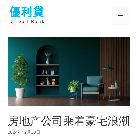
跳
優利貸
至
主
選
要
U Lead Bank
內
容
單
房地产公司乘着豪宅浪潮
2024年12月30日