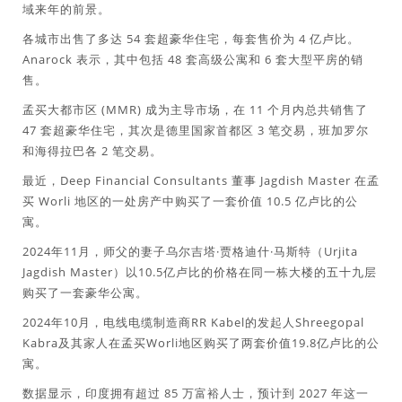
域来年的前景。
各城市出售了多达 54 套超豪华住宅，每套售价为 4 亿卢比。
Anarock 表示，其中包括 48 套高级公寓和 6 套大型平房的销
售。
孟买大都市区 (MMR) 成为主导市场，在 11 个月内总共销售了
47 套超豪华住宅，其次是德里国家首都区 3 笔交易，班加罗尔
和海得拉巴各 2 笔交易。
最近，Deep Financial Consultants 董事 Jagdish Master 在孟
买 Worli 地区的一处房产中购买了一套价值 10.5 亿卢比的公
寓。
2024年11月，师父的妻子乌尔吉塔·贾格迪什·马斯特（Urjita
Jagdish Master）以10.5亿卢比的价格在同一栋大楼的五十九层
购买了一套豪华公寓。
2024年10月，电线电缆制造商RR Kabel的发起人Shreegopal
Kabra及其家人在孟买Worli地区购买了两套价值19.8亿卢比的公
寓。
数据显示，印度拥有超过 85 万富裕人士，预计到 2027 年这一