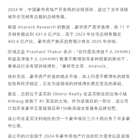
2024 年，中国豪华房地产开发商的业绩强劲，超过了去年顶级
城市住宅销售总额的总销售额。
根据 Anarock Research 的数据，豪华房产需求激增，前 11 个
月销售额达到 431.6 亿卢比，高于 2023 年住宅总销售额近
403.6 亿卢比。豪华房产购买趋势预计将在 2025 年持续。
区域总监 Prashant Thakur 表示：“在印度高净值个人 (HNWI)
和超高净值个人 (UHNWI) 数量不断增加等多种因素的推动下，
奢侈品行业有望持续增长。”兼研究主管，Anarock。
他补充说，豪华房产价值的稳步升值，加上印度不断增长的财富
创造和经济稳定，正在为该领域的持续增长奠定坚实的基础。
最近，总部位于孟买的 Oberoi Realty 在孟买附近的沿海小镇
Alibaug 收购了 81 英亩的土地。作为该项目的一部分，该公司
计划开发豪华五星级酒店和150栋高端全套服务品牌别墅。
该公司在孟买沃利地区的另一个豪华项目三六十西出售了许多豪
华公寓。
该公司的计划源于 2024 年豪华房地产行业的巨大需求以及该领