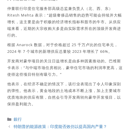
仲量联行印度住宅服务部高级总监兼负责人（北、西、东）
Ritesh Mehta 表示：“超级奢侈品销售的趋势可能会持续并大幅
增长，这主要是由于积极的经济增长指标和股市的牛市。从供应
端来看，近期的大宗收购大多是由实际需求所在的顶级开发商进
行的。
根据 Anarock 数据，对于价格超过 25 千万卢比的住宅单元，
2024 年 7 个城市的新增供应总量较 2023 年增长了 66%。
开发商对豪华项目的关注日益增长是由多种因素推动的。巴维斯
卡表示：“与中端市场住房相比，豪华住宅市场的利润率更高，这
使得这些项目特别有吸引力。”
他表示，在经济不确定的情况下，该行业表现出了令人印象深刻
的弹性。他表示，黄金地段的土地成本不断上涨，加上主要城市
优质地块的供应有限，自然会引导开发商转向豪华开发项目，以
保持盈利能力。
分
銀行
類
特朗普的能源政策：印度能否效仿以提高国内产量？