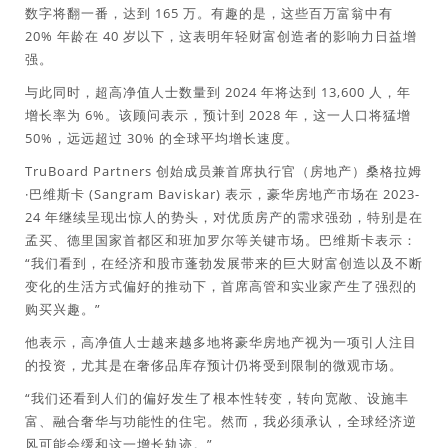
数字将翻一番，达到 165 万。有趣的是，这些百万富翁中有
20% 年龄在 40 岁以下，这表明年轻财富创造者的影响力日益增
强。
与此同时，超高净值人士数量到 2024 年将达到 13,600 人，年
增长率为 6%。该顾问表示，预计到 2028 年，这一人口将猛增
50%，远远超过 30% 的全球平均增长速度。
TruBoard Partners 创始成员兼首席执行官（房地产）桑格拉姆
·巴维斯卡 (Sangram Baviskar) 表示，豪华房地产市场在 2023-
24 年继续呈现出惊人的势头，对优质房产的需求强劲，特别是在
孟买、德里国家首都区和班加罗尔等关键市场。巴维斯卡表示：
“我们看到，在经济和股市蓬勃发展带来的巨大财富创造以及不断
变化的生活方式偏好的推动下，首席高管和实业家产生了强烈的
购买兴趣。”
他表示，高净值人士越来越多地将豪华房地产视为一项引人注目
的投资，尤其是在奢侈品库存预计仍将受到限制的微观市场。
“我们还看到人们的偏好发生了根本性转变，转向宽敞、设施丰
富、融合奢华与功能性的住宅。然而，我必须承认，全球经济逆
风可能会缓和这一增长轨迹。”