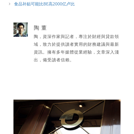
食品补贴可能比BE高2000亿卢比
陶 董
陶，資深作家與記者，專注於財經與貸款領
域，致力於提供讀者實用的財務建議與最新
資訊。擁有多年媒體從業經驗，文章深入淺
出，備受讀者信賴。