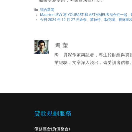
如果交易受阻，将采取法律行动。
分
综合新闻
類
Maurice LEVY 将 YOURART 和 ARTMAJEUR 结合
今日 2024 年 12 月 27 日金奈、苏拉特、勒克瑙、新
陶 董
陶，資深作家與記者，專注於財經與貸
業經驗，文章深入淺出，備受讀者信賴
貸款規劃服務
債務整合
(負債整合)