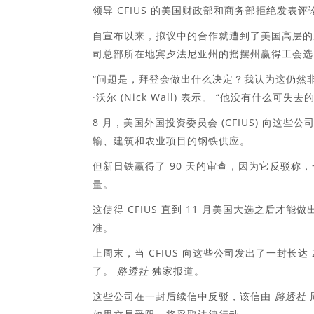
领导 CFIUS 的美国财政部和商务部拒绝发表评
自宣布以来，拟议中的合作就遭到了美国高层的
司总部所在地宾夕法尼亚州的摇摆州赢得工会选
“问题是，拜登会做出什么决定？我认为这仍然非常难以
·沃尔 (Nick Wall) 表示。 “他没有什么可失去
8 月，美国外国投资委员会 (CFIUS) 向这些
输、建筑和农业项目的钢铁供应。
但新日铁赢得了 90 天的审查，因为它反驳
量。
这使得 CFIUS 直到 11 月美国大选之后
准。
上周末，当 CFIUS 向这些公司发出了一封长
了。
路透社
独家报道。
这些公司在一封后续信中反驳，该信由
路透社