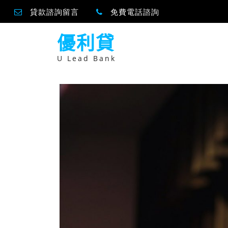
貸款諮詢留言
免費電話諮詢
跳
優利貸
至
主
要
U Lead Bank
內
容