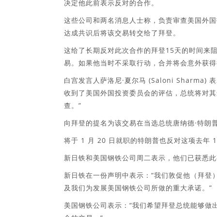
决定他此前表示反对的合作。
这些公司和两名消息人士称，负责审查美国外国
达成共识后将该交易转交给了拜登。
这给了长期反对此次合作的拜登15天的时间来
易。如果他当时不采取行动，合并将会意外获得
白宫发言人萨洛尼·夏尔马 (Saloni Sharma) 
收到了美国外国投资委员会的评估，总统将对其
查。”
向拜登的提名为该交易在当选总统唐纳德·特朗
将于 1 月 20 日就职的特朗普也反对这项去年 
新日铁和美国钢铁公司周二表示，他们已获悉此事
新日铁在一份声明中表示：“我们敦促他（拜登
及我们为发展美国钢铁公司所做的重大承诺。”
美国钢铁公司表示：“我们希望拜登总统能够做