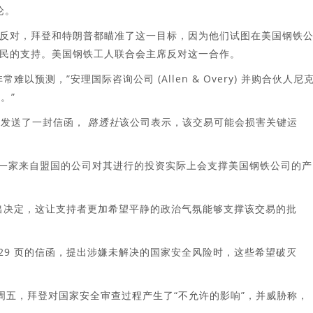
论。
反对，拜登和特朗普都瞄准了这一目标，因为他们试图在美国钢铁
民的支持。美国钢铁工人联合会主席反对这一合作。
预测，”安理国际咨询公司 (Allen & Overy) 并购合伙人尼
的。”
公司发送了一封信函，
路透社
该公司表示，该交易可能会损害关键运
称，一家来自盟国的公司对其进行的投资实际上会支撑美国钢铁公司的产
才能做出决定，这让支持者更加希望平静的政治气氛能够支撑该交易的批
达 29 页的信函，提出涉嫌未解决的国家安全风险时，这些希望破灭
周五，拜登对国家安全审查过程产生了“不允许的影响”，并威胁称，