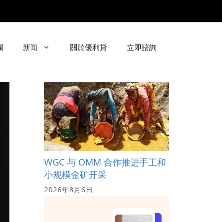
欄
新闻
關於優利貸
立即諮詢
WGC 与 OMM 合作推进手工和
小规模金矿开采
2026年8月6日