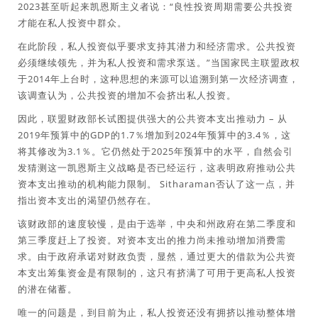
2023甚至听起来凯恩斯主义者说：“良性投资周期需要公共投资
才能在私人投资中群众。
在此阶段，私人投资似乎要求支持其潜力和经济需求。公共投资
必须继续领先，并为私人投资和需求泵送。”当国家民主联盟政权
于2014年上台时，这种思想的来源可以追溯到第一次经济调查，
该调查认为，公共投资的增加不会挤出私人投资。
因此，联盟财政部长试图提供强大的公共资本支出推动力 – 从
2019年预算中的GDP的1.7％增加到2024年预算中的3.4％，这
将其修改为3.1％。它仍然处于2025年预算中的水平，自然会引
发猜测这一凯恩斯主义战略是否已经运行，这表明政府推动公共
资本支出推动的机构能力限制。 Sitharaman否认了这一点，并
指出资本支出的渴望仍然存在。
该财政部的速度较慢，是由于选举，中央和州政府在第二季度和
第三季度赶上了投资。对资本支出的推力尚未推动增加消费需
求。由于政府承诺对财政负责，显然，通过更大的借款为公共资
本支出筹集资金是有限制的，这只有挤满了可用于更高私人投资
的潜在储蓄。
唯一的问题是，到目前为止，私人投资还没有拥挤以推动整体增