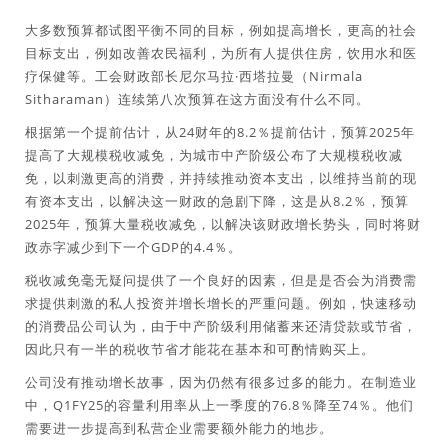
大多数预算都试图平衡不同的目标，例如提高增长，更高的社会
目标支出，例如改善农民福利，为所有人提供住房，饮用水和医
疗保健等。工会财政部长尼尔马拉·西塔拉曼（Nirmala
Sitharaman）连续第八次预算在这方面没有什么不同。
根据第一个提前估计，从24财年的8.2％提前估计，预算2025年
提高了大规模税收减免，为城市中产阶级公布了大规模税收减
免，以刺激更高的消费，并持续推动资本支出，以维持当前的现
有资本支出，以解决这一财政的急剧下降，这是从8.2％，预算
2025年，预算大量税收减免，以解决该财政增长势头，同时将财
政赤字减少到下一个GDP的4.4％。
税收减免毫无疑问提供了一个良好的因素，但是是否会为消费需
求提供刺激的私人投资并增长增长的严重问题。例如，快速移动
的消费品公司认为，由于中产阶级利用储蓄来还清贷款或节省，
因此只有一半的税收节省才能花在基本和可酌情购买上。
公司没有推动增长故事，因为仍然有很多过多的能力。在制造业
中，Q1FY25的容量利用率从上一季度的76.8％降至74％。他们
需要进一步提高到私营企业需要额外能力的地步。