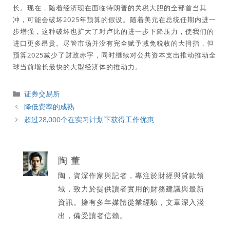
长。现在，随着经济现在面临特朗普的关税大胆的全部首当其
冲，可能会破坏2025年预算的假设。随着美元在总统任期内进一
步增强，这种破坏也扩大了对卢比的进一步下降压力，使我们的
进口更多昂贵。尽管市场并没有完全赋予减免税收的大拇指，但
预算2025减少了财政赤字，同时继续对公共资本支出推动推动全
球当前增长最快的大型经济体的推动力。
分
证券交易所
類
降低费率的成熟
超过28,000个在实习计划下获得工作优惠
陶 董
陶，資深作家與記者，專注於財經與貸款領
域，致力於提供讀者實用的財務建議與最新
資訊。擁有多年媒體從業經驗，文章深入淺
出，備受讀者信賴。