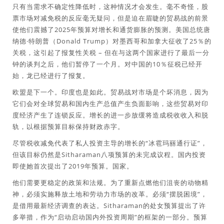
只有当需求不确定性降低时，这种情况才会发生。毫不奇怪，股
票市场对减免税的反应毫无疑问，但是迫在眉睫的贸易战的前景
使他们震撼了2025年预算对增长和通货膨胀的预测。美国总统唐
纳德·特朗普（Donald Trump）对墨西哥和加拿大征收了25％的
关税，这引起了报复性关税 – 但在与这两个国家进行了最后一分
钟的谈判之后，他们暂停了一个月。对中国的10％征税已经开
始，龙已经进行了报复。
欧盟是下一个。印度也是如此。贸易战对市场是个坏消息，因为
它们会对全球贸易和国内生产总值产生负面影响，这些贸易对印
度经济产生了连锁反应。增长的进一步放缓将造成税收收入和脱
轨，以根据预算目标保持财政赤字。
尽管税收减免代表了私人投资主导的增长的“冰雹玛丽通行证”，
但该目标仍然是Sitharaman八项预算的未完成议程。国内投资
即使她首次提出了2019年预算。国家。
他们需要更稳定的政策和法规。为了重新点燃他们沮丧的动物精
神，必须实施释放土地和劳动力市场的改革。必须“摆脱困境”，
是借用最新经济调查的表达。Sitharaman的处女预算提出了许
多举措，作为“启动启动国内外投资周期”的框架的一部分。预算