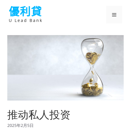
跳
優利貸
至
主
選
要
U Lead Bank
內
容
單
推动私人投资
2025年2月5日