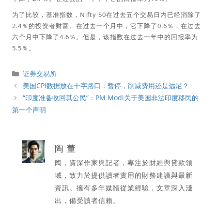
为了比较，基准指数，Nifty 50在过去五个交易日内已经消除了
2.4％的投资者财富。在过去一个月中，它下降了0.6％，在过去
六个月中下降了4.6％。但是，该指数在过去一年中的回报率为
5.5％。
分
证券交易所
類
美国CPI数据放在十字路口：暂停，削减费用还是远足？
“印度准备收回其公民”：PM Modi关于美国非法印度移民的
第一个声明
陶 董
陶，資深作家與記者，專注於財經與貸款領
域，致力於提供讀者實用的財務建議與最新
資訊。擁有多年媒體從業經驗，文章深入淺
出，備受讀者信賴。