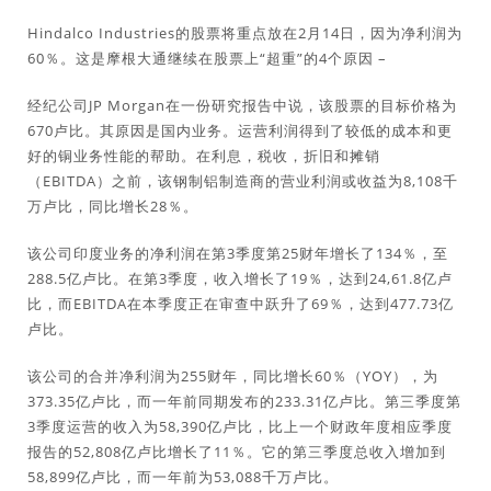
Hindalco Industries的股票将重点放在2月14日，因为净利润为
60％。这是摩根大通继续在股票上“超重”的4个原因 –
经纪公司JP Morgan在一份研究报告中说，该股票的目标价格为
670卢比。其原因是国内业务。运营利润得到了较低的成本和更
好的铜业务性能的帮助。在利息，税收，折旧和摊销
（EBITDA）之前，该钢制铝制造商的营业利润或收益为8,108千
万卢比，同比增长28％。
该公司印度业务的净利润在第3季度第25财年增长了134％，至
288.5亿卢比。在第3季度，收入增长了19％，达到24,61.8亿卢
比，而EBITDA在本季度正在审查中跃升了69％，达到477.73亿
卢比。
该公司的合并净利润为255财年，同比增长60％（YOY），为
373.35亿卢比，而一年前同期发布的233.31亿卢比。第三季度第
3季度运营的收入为58,390亿卢比，比上一个财政年度相应季度
报告的52,808亿卢比增长了11％。它的第三季度总收入增加到
58,899亿卢比，而一年前为53,088千万卢比。