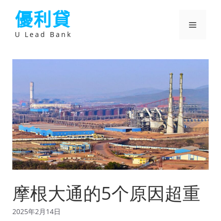
跳
優利貸
至
主
選
要
U Lead Bank
內
容
單
摩根大通的5个原因超重
2025年2月14日