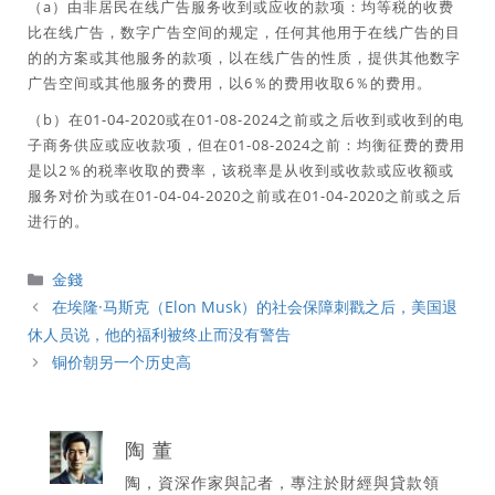
（a）由非居民在线广告服务收到或应收的款项：均等税的收费
比在线广告，数字广告空间的规定，任何其他用于在线广告的目
的的方案或其他服务的款项，以在线广告的性质，提供其他数字
广告空间或其他服务的费用，以6％的费用收取6％的费用。
（b）在01-04-2020或在01-08-2024之前或之后收到或收到的电
子商务供应或应收款项，但在01-08-2024之前：均衡征费的费用
是以2％的税率收取的费率，该税率是从收到或收款或应收额或
服务对价为或在01-04-04-2020之前或在01-04-2020之前或之后
进行的。
分
金錢
類
在埃隆·马斯克（Elon Musk）的社会保障刺戳之后，美国退
休人员说，他的福利被终止而没有警告
铜价朝另一个历史高
陶 董
陶，資深作家與記者，專注於財經與貸款領