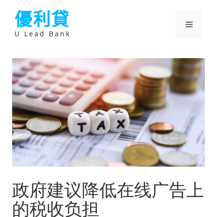
跳
優利貸
至
主
選
要
U Lead Bank
內
容
單
政府建议降低在线广告上
的税收负担