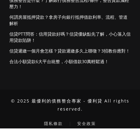
債務整合是什麼？了解銀行債務整合流程/條件，整合貸款減輕
壓力！
何謂房屋抵押貸款？拿房子向銀行抵押借款利率、流程、管道
解析
信貸PTT問答：信用貸款好嗎？信貸優缺點先了解，小心落入信
用貸款陷阱！
信貸遲繳一個月會怎樣？貸款遲繳多久上聯徵？3招教你應對！
合法小額貸款6大平台統整，小額借款30萬輕鬆過！
© 2025 最優利的債務整合專家 - 優利貸 All rights
reserved.
｜
隱私條款
安全政策