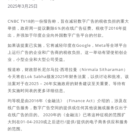
2025年3月25日
CNBC TV18的一份报告称，旨在减轻数字广告的税收负担的​​重大
举措，政府周一提议删除6％的在线广告征费。税收于2016年提
出，并强加于印度企业向外国数字广告平台的付款。
如果该提案已实施，它将减轻印度在Google，Meta等全球平台
上运行广告的企业和广告商的税收负担。这一举动有望使初创企
业，小型企业和大型公司受益。
报道称，财政部长尼尔马拉·西塔拉曼（Nirmala Sitharaman）
今天将在Lok Sabha颁发2025年财务法案，以供讨论和批准。该
法案对于在2025 – 26年实施政府的财务建议至关重要。等待有
关实施时间表的更多详细信息。
均等税是由2016年《金融法》（Finance Act）介绍的，涉及在
线广告服务，数字广告空间的提供或任何其他设施或服务仅出于
在线广告的目的。 2020年的《金融法》已将这种征税的范围扩
大到在01-04-2020或之后进行/提供/提供的电子商务供应和服务
的范围。