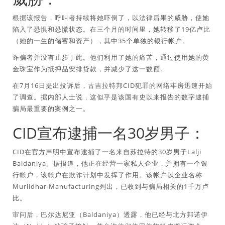
根据该报告，呼叫者持续将她吓倒了，以法律后果的威胁，使她
陷入了恐惧和恐慌状态。在三个月的时间里，她转移了19亿卢比
（她的一生的储蓄和资产），其中35个单独的银行帐户。
诈骗者并没有止步于此。他们利用了她的痛苦，通过使用她的黄
金珠宝作为抵押品安排贷款，并减少了这一数额。
在7月16日提出投诉后，古吉拉特邦CID犯罪的网络牢房迅速开始
了调查。据内部人士说，这似乎是该国有史以来报告的数字逮捕
骗局最重要的案例之一。
CID宣布逮捕一名30岁男子：
CID在官方声明中宣布逮捕了一名来自苏拉特的30岁男子Lalji
Baldaniya。据报道，他正在经营一家私人企业，并拥有一个银
行帐户，该帐户在欺诈计划中发挥了作用。该帐户以企业名称
Murlidhar Manufacturing列出，已收到与骗局相关的1千万卢
比。
审问后，巴尔达尼亚（Baldaniya）透露，他已经与北方邦诺伊