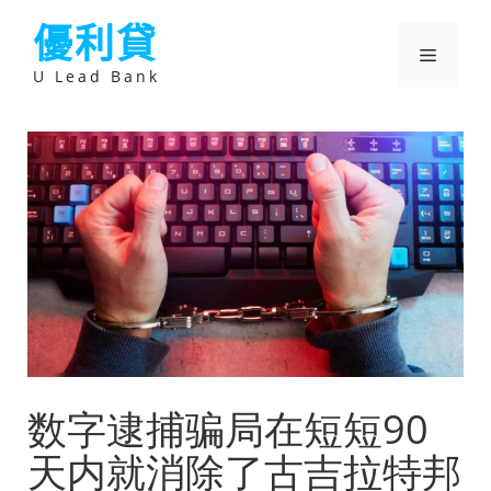
跳
優利貸
至
主
選
要
U Lead Bank
內
容
單
数字逮捕骗局在短短90
天内就消除了古吉拉特邦