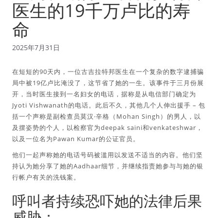
医生的19千万卢比的寿
命
2025年7月31日
在短短的90天内，一位古吉拉特邦医生在一个复杂的数字逮捕骗
局中被19亿卢比淹没了，这节省了她的一生。该事件于三月份展
开，当时医生接到一名妇女的电话，据称是从电信部门确定为
Jyoti Vishwanath的电话。此后不久，其他几个人伸出援手 – 包
括一个声称是副检查员莫汉·辛格（Mohan Singh）的男人，以
及摆姿势的个人，以检察官为deepak saini和venkateshwar，
以及一位名为Pawan Kumar的公证官员。
他们一起声称她的电话号码被滥用以发送不适当的内容。他们坚
持认为她分享了她的Aadhaar细节，并继续指责她参与与她的银
行帐户有关的洗钱案。
呼叫者持续恐吓她的法律后果
威胁：