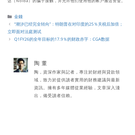
达（Noida）的骗子接触，并允许他们使用他的帐户搬运资金。
分
金錢
類
“潮汐已经完全转向”：特朗普在对印度的25％关税后加倍；
立即面对法庭测试
Q1FY26的全年目标的17.9％的财政赤字：CGA数据
陶 董
陶，資深作家與記者，專注於財經與貸款領
域，致力於提供讀者實用的財務建議與最新
資訊。擁有多年媒體從業經驗，文章深入淺
出，備受讀者信賴。