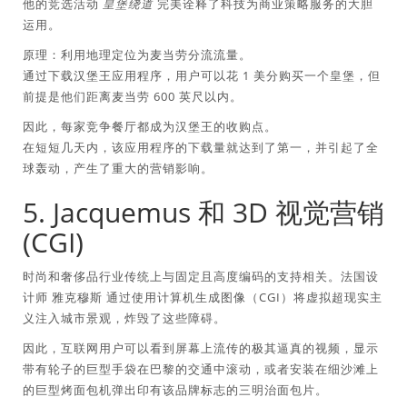
他的竞选活动
皇堡绕道
完美诠释了科技为商业策略服务的大胆
运用。
原理：利用地理定位为麦当劳分流流量。
通过下载汉堡王应用程序，用户可以花 1 美分购买一个皇堡，但
前提是他们距离麦当劳 600 英尺以内。
因此，每家竞争餐厅都成为汉堡王的收购点。
在短短几天内，该应用程序的下载量就达到了第一，并引起了全
球轰动，产生了重大的营销影响。
5. Jacquemus 和 3D 视觉营销
(CGI)
时尚和奢侈品行业传统上与固定且高度编码的支持相关。法国设
计师
雅克穆斯
通过使用计算机生成图像（CGI）将虚拟超现实主
义注入城市景观，炸毁了这些障碍。
因此，互联网用户可以看到屏幕上流传的极其逼真的视频，显示
带有轮子的巨型手袋在巴黎的交通中滚动，或者安装在细沙滩上
的巨型烤面包机弹出印有该品牌标志的三明治面包片。