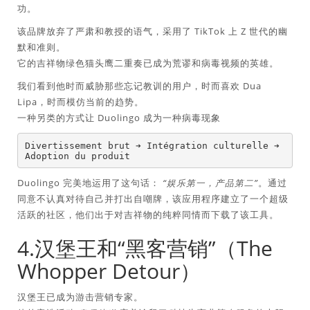
功。
该品牌放弃了严肃和教授的语气，采用了 TikTok 上 Z 世代的幽
默和准则。
它的吉祥物绿色猫头鹰二重奏已成为荒谬和病毒视频的英雄。
我们看到他时而威胁那些忘记教训的用户，时而喜欢 Dua
Lipa，时而模仿当前的趋势。
一种另类的方式让 Duolingo 成为一种病毒现象
Divertissement brut ➔ Intégration culturelle ➔ 
Duolingo 完美地运用了这句话：
“娱乐第一，产品第二”
。通过
同意不认真对待自己并打出自嘲牌，该应用程序建立了一个超级
活跃的社区，他们出于对吉祥物的纯粹同情而下载了该工具。
4.汉堡王和“黑客营销”（The
Whopper Detour）
汉堡王已成为游击营销专家。