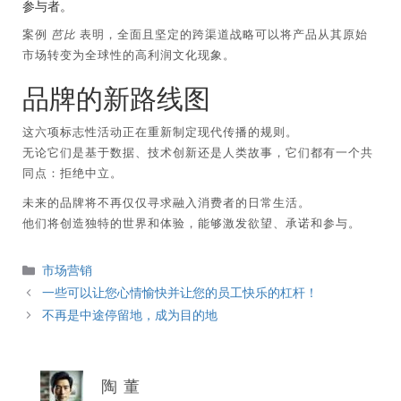
参与者。
案例
芭比
表明，全面且坚定的跨渠道战略可以将产品从其原始
市场转变为全球性的高利润文化现象。
品牌的新路线图
这六项标志性活动正在重新制定现代传播的规则。
无论它们是基于数据、技术创新还是人类故事，它们都有一个共
同点：拒绝中立。
未来的品牌将不再仅仅寻求融入消费者的日常生活。
他们将创造独特的世界和体验，能够激发欲望、承诺和参与。
分
市场营销
類
一些可以让您心情愉快并让您的员工快乐的杠杆！
不再是中途停留地，成为目的地
陶 董