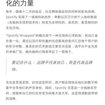
化的力量
每年，随着十二月的临近，社交网络都会经历同样的彩色浪潮。
Spotify 实现了一项独特的杰作：将数以百万计的个人收听数据
（先验的冷漠和技术性）转变为全球性的、喜庆的、备受期待的
文化活动。
“Spotify Wrapped”的概念基于一种无情的心理机制：把自己放
在第一位。通过以流行和有趣的信息图表的形式汇总每个用户的
聆听分钟数、最喜欢的艺术家或主要音乐流派，该平台不会为其
目录做广告。她向她的订阅者举起了一面镜子。
要记住什么：
品牌不代表自己，而是代表品牌
你
。
无论是受宠若惊、好笑还是怀旧，用户都会很快在他们的数字档
案中分享他们的声音身份。因此，Spotify 无需花一分钱购买空
间，就能将自己的社区转变为病毒大使大军。这是情感数据营销
的顶峰。