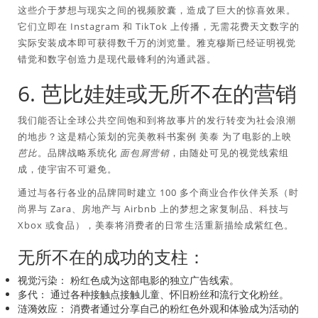
这些介于梦想与现实之间的视频胶囊，造成了巨大的惊喜效果。
它们立即在 Instagram 和 TikTok 上传播，无需花费天文数字的
实际安装成本即可获得数千万的浏览量。雅克穆斯已经证明视觉
错觉和数字创造力是现代最锋利的沟通武器。
6. 芭比娃娃或无所不在的营销
我们能否让全球公共空间饱和到将故事片的发行转变为社会浪潮
的地步？这是精心策划的完美教科书案例
美泰
为了电影的上映
芭比
。品牌战略系统化
面包屑营销
，由随处可见的视觉线索组
成，使宇宙不可避免。
通过与各行各业的品牌同时建立 100 多个商业合作伙伴关系（时
尚界与 Zara、房地产与 Airbnb 上的梦想之家复制品、科技与
Xbox 或食品），美泰将消费者的日常生活重新描绘成紫红色。
无所不在的成功的支柱：
视觉污染：
粉红色成为这部电影的独立广告线索。
多代：
通过各种接触点接触儿童、怀旧粉丝和流行文化粉丝。
涟漪效应：
消费者通过分享自己的粉红色外观和体验成为活动的