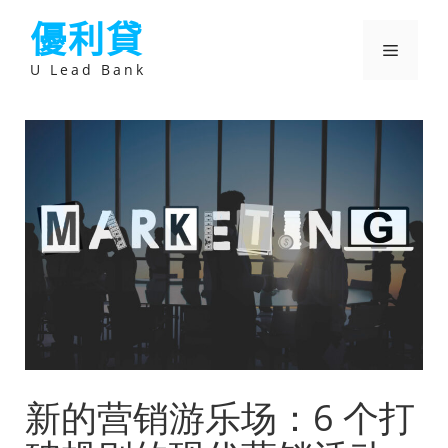
跳
優利貸
至
主
選
要
U Lead Bank
內
容
單
新的营销游乐场：6 个打