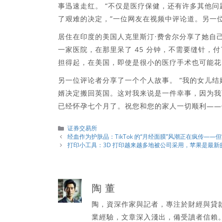
事迅速走红。 “不仅是医疗保健，还有许多其他
了艰难的决定，”一位网友在视频中评论道。另一
居住在印度的美国人克里斯汀·费舍尔分享了她自
一家医院，在那里呆了 45 分钟，不需要缝针，付
担得起，在美国，即使是很小的医疗手术也可能花
另一位评论者分享了一个个人故事。 “我的女儿
婿决定搬回英国。这对我来说是一件幸事，因为我
已经怀孕七个月了。祝您和您的家人一切顺利——
分
证券交易所
類
经血作为护肤品：TikTok 的“月经面膜”风潮正在疯传——
打印小工具：3D 打印越来越多地被公司采用，苹果是最新
陶 董
陶，資深作家與記者，專注於財經與貸
業經驗，文章深入淺出，備受讀者信賴