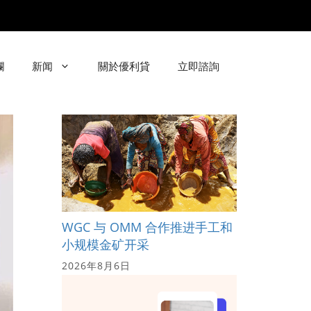
欄
新闻
關於優利貸
立即諮詢
WGC 与 OMM 合作推进手工和
小规模金矿开采
2026年8月6日