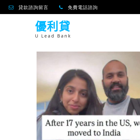
貸款諮詢留言
免費電話諮詢
跳
優利貸
至
主
要
U Lead Bank
內
容