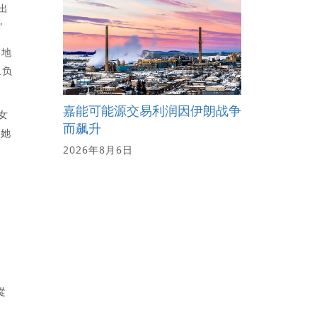
出
”
当地
且负
嘉能可能源交易利润因伊朗战争
女
而飙升
，她
2026年8月6日
從