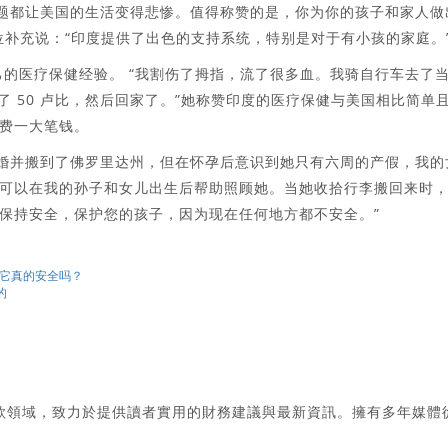
问题都让美国的生活变得悲惨。值得称赞的是，你为你的孩子和家人做
位补充说：“印度提供了出色的支持系统，特别是对于有小孩的家庭。
己的医疗保健经验。 “我割伤了拇指，流了很多血。我骑自行车去了
了 50 卢比，然后回家了。”她称赞印度的医疗保健与美国相比简单
费一大笔钱。
结婚并搬到了佛罗里达州，但在怀孕后意识到她只有六周的产假，我的
可以在我的孙子和女儿出生后帮助照顾她。当她收拾行李搬回来时
保持安全，保护您的孩子，因为现在任何地方都不安全。”
但它真的安全吗？
的
款領域，致力於提供讀者實用的財務建議與最新資訊。擁有多年媒體
。