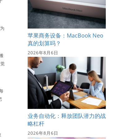
于
赔
用为
苹果商务设备：MacBook Neo
真的划算吗？
2026年8月6日
搬
感觉
感
每
把
业务自动化：释放团队潜力的战
略杠杆
2026年8月6日
故