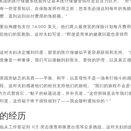
解释了美国的医疗保健系统如何让基本医疗保健变得昂贵且压力巨大。 “对
有一些背景知识。在保险发挥作用之前，您首先必须达到每年的免
费，直到达到自付费用的免赔额。”
自掏腰包支付 14,000 美元。他们两人最便宜的保险计划每月费
甚至不包括他们的双胞胎。这对夫妇写道：“即使是简单的健康问题也变得昂
这对夫妇决定搬到印度，那里的医疗保健似乎更容易获得和支持。 “
觉像是一种奢侈。我们可以接触到好医生、更快的护理，以及真正
美国所缺乏的东西——平衡、和平，以及母性不是一场单打独斗的
段。这对夫妇感谢他们的粉丝支持他们的旅程。 “我们的旅程不会是
的方式塑造它，”帖子的标题说道，并补充道，“这些剪辑是去年我们
印度，这些箱子终于很快就到了——我会随时通知你的！”
的经历
从工作签证到 ICE 突击搜查和驱逐出境等众多挑战，这对夫妇的