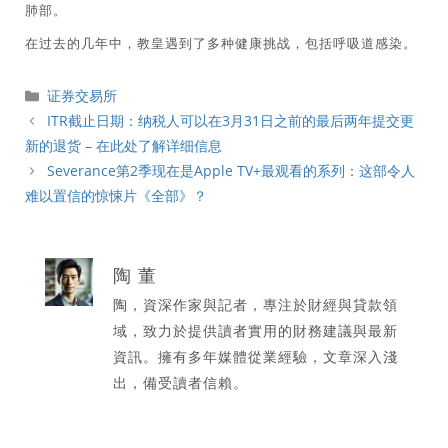
肺部。
在过去的几年中，教皇遇到了多种健康挑战，包括呼吸道感染。
分
证券交易所
類
ITR截止日期：纳税人可以在3月31日之前的最后两年提交更
新的退货 – 在此处了解详细信息
Severance第2季现在是Apple TV+最观看的系列：这部令人
难以置信的惊悚片《全部》？
陶 董
陶，資深作家與記者，專注於財經與貸款領
域，致力於提供讀者實用的財務建議與最新
資訊。擁有多年媒體從業經驗，文章深入淺
出，備受讀者信賴。