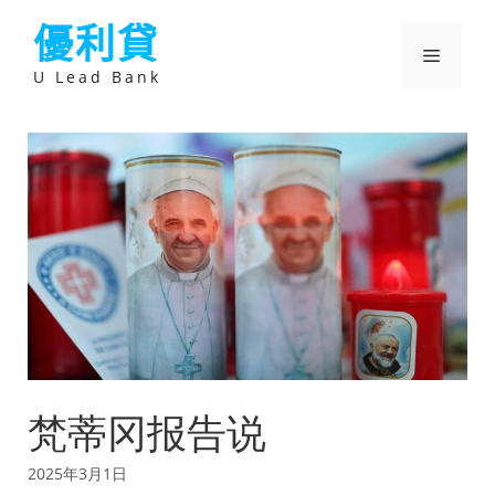
跳
優利貸
至
主
選
要
U Lead Bank
內
容
單
梵蒂冈报告说
2025年3月1日