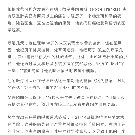
根据梵蒂冈周六发表的声明，教皇弗朗西斯（Pope Francis）患
有双重肺炎已有两周以上的痛苦，经历了一个稳定而和平的夜
晚。随着医生一直在监视他的康复，他的病情继续受到密切的医
学观察。
最近几天，这位现年88岁的教宗表现出改善的迹象，但在星期
五，他经历了健康挫折。梵蒂冈透露，他经历了“孤立的呼吸危
机”，其中需要非侵入性的机械通气。此外，正如路透社报道的那
样，他还通过吸入和呼吸系统疾病的突然恶化，经历了“呕吐”的
一集，”’需要渴望将他的呕吐物从呼吸道中删除。
他的医疗团队正在仔细评估这一集对他的整体状况的影响。对此
的评估可能会在接下来的24至48小时内克服。
梵蒂冈向公众保证，“当晚和平过去，教皇正在休息。”但是，没
有提供其他信息。预计将在晚上7点发布更详细的健康更新。
教皇在患有严重的呼吸道感染后，于2月14日被送往罗马的杰格
利医院，这种疾病导致了严重的肺部炎症和呼吸困难。在他年轻
的时候，他患有胸膜炎，其中肺衬里被膨胀，这导致了他的一个