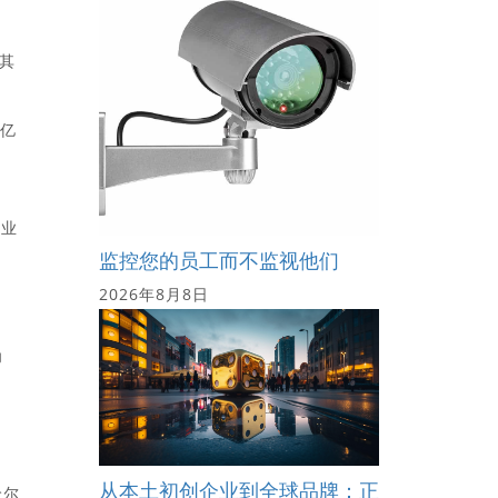
当
的其
 亿
商业
监控您的员工而不监视他们
2026年8月8日
为
从本土初创企业到全球品牌：正
哈尔