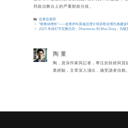
邦政治舞台上的严重财政分歧。
分
证券交易所
類
“将推动增长”——皮查伊向莫迪总理介绍谷歌在维扎格建
2025 年排灯节完整日历：Dhanteras 到 Bhai Do
陶 董
陶，資深作家與記者，專注於財經與貸
業經驗，文章深入淺出，備受讀者信賴