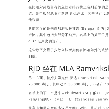
在比哈尔邦最富有的立法者排行榜上名列前茅的是来自莫卡马
选。她申报的总资产超过 8 亿卢比，其中动产 2.
他议员。
紧随其后的是来自加雅贝拉甘吉 (Belaganj) 的 JD
卢比，其中包括大部分不动产。名单上的第三位是来自巴
4.32 亿卢比的资产。
这些数字突显了少数立法者如何在比哈尔邦的政治
利益。
RJD 坐在 MLA Ramvr
另一方面，拉姆夫里克什·萨达 (Ramvriksh Sada
70,000 卢比，其中动产 30,000 卢比，不动产 40
名单上的下一个是来自Phulwari（SC）的CPI（M
Paliganj的CPI（ML）（L）的Sandeep Sa
最富有和最贫穷的省议员之间的对比，从超过 8 