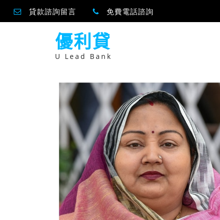
貸款諮詢留言
免費電話諮詢
跳
優利貸
至
主
要
U Lead Bank
內
容