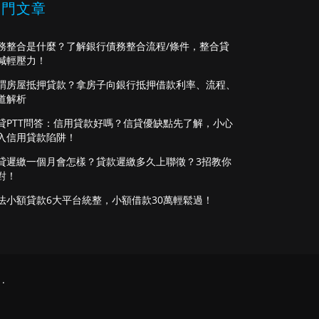
熱門文章
務整合是什麼？了解銀行債務整合流程/條件，整合貸
減輕壓力！
謂房屋抵押貸款？拿房子向銀行抵押借款利率、流程、
道解析
貸PTT問答：信用貸款好嗎？信貸優缺點先了解，小心
入信用貸款陷阱！
貸遲繳一個月會怎樣？貸款遲繳多久上聯徵？3招教你
對！
法小額貸款6大平台統整，小額借款30萬輕鬆過！
.