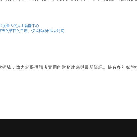
设印度最大的人工智能中心
oj；为期五天的节日的日期、仪式和城市法会时间
款領域，致力於提供讀者實用的財務建議與最新資訊。擁有多年媒體
。