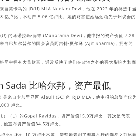
的 JD(U) MLA Neelam Devi，他在 2022 年的补选中
98 亿卢比，不动产 5.06 亿卢比。她的财富使她远远领先于州议会
(U) 的马诺拉玛·德维 (Manorama Devi)，他申报的资产价值 7.28
加尔普尔的国会议员阿吉特·夏尔马 (Ajit Sharma)，拥有约
格局中拥有大量财富，通常反映了他们在政治之外的强大影响力和
iksh Sada 比哈尔邦，资产最低
) 是来自卡加里亚区 Alauli (SC) 的 RJD MLA，他申报的总资产仅
,000 卢比。
L）（L）的Gopal Ravidas，资产价值15.9万卢比，其次是代表
urav，他宣布资产价值34.5万卢比。
亿卢比到不到 10 万卢比不等，清楚地表明了即将举行的选举之前比