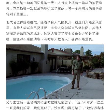
刻。金塔纳生动地回忆起这一天：人行道上摆着一箱箱的披萨道
具，克兰斯顿一次就成功地扔出了披萨，将一个未切片的披萨旋
转到了屋顶上。
但成名也伴随着挑战。随着节目人气的飙升，粉丝们开始涌入家
里。有些人尝试自己扔披萨；有些人则尝试自己做披萨。其他人
试图溜进后院的游泳池。这家人安装了安全摄像头并竖起了栅
栏，但源源不断的访客（有时每天数百人）变得不堪重负。
父母去世后，金塔纳觉得是时候继续前进了。 “近 52 年来，这里
一直是我们的家。我们完成了。没有理由再打架了，”她告诉当地