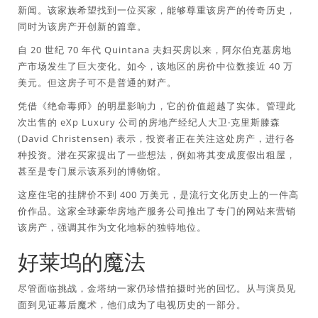
新闻。该家族希望找到一位买家，能够尊重该房产的传奇历史，
同时为该房产开创新的篇章。
自 20 世纪 70 年代 Quintana 夫妇买房以来，阿尔伯克基房地
产市场发生了巨大变化。如今，该地区的房价中位数接近 40 万
美元。但这房子可不是普通的财产。
凭借《绝命毒师》的明星影响力，它的价值超越了实体。管理此
次出售的 eXp Luxury 公司的房地产经纪人大卫·克里斯滕森
(David Christensen) 表示，投资者正在关注这处房产，进行各
种投资。潜在买家提出了一些想法，例如将其变成度假出租屋，
甚至是专门展示该系列的博物馆。
这座住宅的挂牌价不到 400 万美元，是流行文化历史上的一件高
价作品。这家全球豪华房地产服务公司推出了专门的网站来营销
该房产，强调其作为文化地标的独特地位。
好莱坞的魔法
尽管面临挑战，金塔纳一家仍珍惜拍摄时光的回忆。从与演员见
面到见证幕后魔术，他们成为了电视历史的一部分。