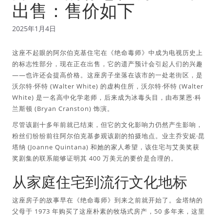
出售：售价如下
2025年1月4日
这座不起眼的阿尔伯克基住宅在《绝命毒师》中成为电视历史上
的标志性部分，现在正在出售，它的遗产预计会引起人们的兴趣
——也许还会提高价格。这座房子坐落在该市的一处老街区，是
沃尔特·怀特 (Walter White) 的虚构住所，沃尔特·怀特 (Walter
White) 是一名高中化学老师，后来成为冰毒头目，由布莱恩·科
兰斯顿 (Bryan Cranston) 饰演。
尽管该剧十多年前就已结束，但它的文化影响力仍然产生影响，
粉丝们纷纷前往阿尔伯克基参观该剧的拍摄地点。业主乔安妮·昆
塔纳 (Joanne Quintana) 和她的家人希望，该住宅与艾美奖获
奖剧集的联系能够证明其 400 万美元的要价是合理的。
从家庭住宅到流行文化地标
这座房子的故事早在《绝命毒师》到来之前就开始了。金塔纳的
父母于 1973 年购买了这座朴素的牧场式房产，50 多年来，这里