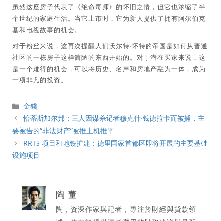
虽然这座房子代表了《绝命毒师》的怀旧之情，但它也浓缩了半
个世纪的家庭生活。当它上市时，它为新人提供了拥有阿尔伯克
基和电视故事的机会。
对于粉丝来说，这再次提醒人们沃尔特·怀特的帝国是如何从普通
社区的一栋房子这样简陋的东西开始的。对于潜在买家来说，这
是一个难得的机会，可以将历史、名声和房地产融为一体，成为
一项非凡的投资。
分
金錢
類
恰蒂斯加尔邦：三人因谋杀记者穆克什·钱德拉卡而被捕，主
要被告的“非法财产”被推土机推平
RRTS 项目和地铁扩建：德里国家首都区即将开展的主要基础
设施项目
陶 董
陶，資深作家與記者，專注於財經與貸款領