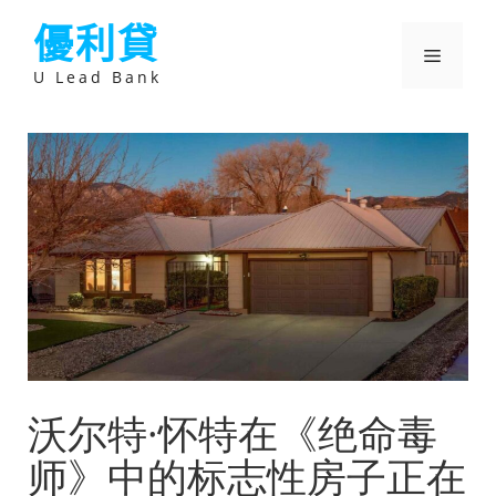
跳
優利貸
至
主
選
要
U Lead Bank
內
容
單
沃尔特·怀特在《绝命毒
师》中的标志性房子正在