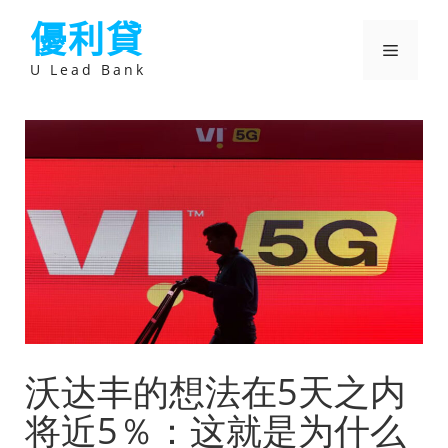
跳
優利貸
至
主
選
要
U Lead Bank
內
容
單
沃达丰的想法在5天之内
将近5％：这就是为什么