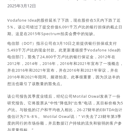
2025年3月12日
Vodafone Idea的股价延长了下跌，现在股价在5天内下跌了近
5％。该公司错过了提交价值6,091千万卢比的银行担保的截止日
期。这是在2015年Spectrum拍卖会费中的短缺。
电信部（DOT）指示公司在3月10日之前提供银行担保或支付
5,493千万卢比的现金付款。此更新遵循授予Vodafone Idea的
电信部门，豁免了24,800千万卢比的银行保证金，2012年在
2012年，2014年，2016年，2016年和2021年宣布了一项概念，
并在2016年和2021年宣布，并在2016年和2021年审议，并在
2016年和2021年陪同。频谱拍卖。此事很重要，因为沃达丰的
想法也吸引了该数量的豁免点。
该公司报告其季度业绩后，经纪公司Motilal Oswal发表了一份
研究报告。它将股票从“中性”降低到“出售”电话，其目标价格为5
卢比。与较低的订户和平均收入相比，26-27财年的EBITDA估计
值估计为7％-8％。 Motilal Oswal说：“ VI失去了23财年第3季
度的同行的市场份额，并且数据订户持续的流失和较弱的客户参
与度量指标。”