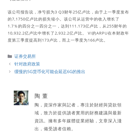
该公司报告说，净亏损为3 Q3财年25亿卢比，由于上一季度发布
的7,1750亿卢比的损失缩小。该公司从运营中的收入增长了
1.7％的四分之一四分之一，达到111.173亿卢比，从255财年的
10,932.2亿卢比中增长了2,932.2亿卢比。 VI的ARPU在本财政年
度第三季度提高到173卢比，而上一季度为166卢比。
分
证券交易所
類
针对政府政策
缓慢的5G货币化可能会延迟6G的推出
陶 董
陶，資深作家與記者，專注於財經與貸款領
域，致力於提供讀者實用的財務建議與最新
資訊。擁有多年媒體從業經驗，文章深入淺
出，備受讀者信賴。