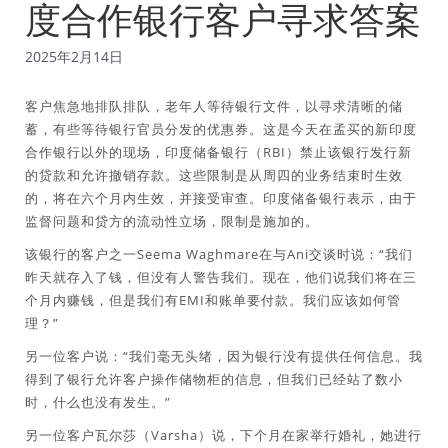
度合作银行客户寻求答案
2025年2月14日
客户焦急地排队排队，老年人等待银行文件，以寻求清晰的储
蓄，有些等待银行官员分发的优惠券。这是今天在孟买的新印度
合作银行以外的现场，印度储备银行（RBI）禁止该银行发行新
的贷款和允许撤销存款。这些限制是从周四的业务结束时生效
的，将在六个月内生效，并接受审查。印度储备银行表示，由于
监督问题和贷方的流动性立场，限制是施加的。
该银行的客户之一Seema Waghmare在与Ani交谈时说：“我们
昨天就存入了钱，但没有人警告我们。现在，他们说我们将在三
个月内赚钱，但是我们有EMI和账单要付款。我们应该如何管
理？”
另一位客户说：“我们毫无头绪，因为银行没有提供任何信息。我
得到了银行允许客户操作储物柜的信息，但我们已经站了数小
时，什么也没有发生。”
另一位客户瓦尔莎（Varsha）说，下个月在家举行婚礼，她进行