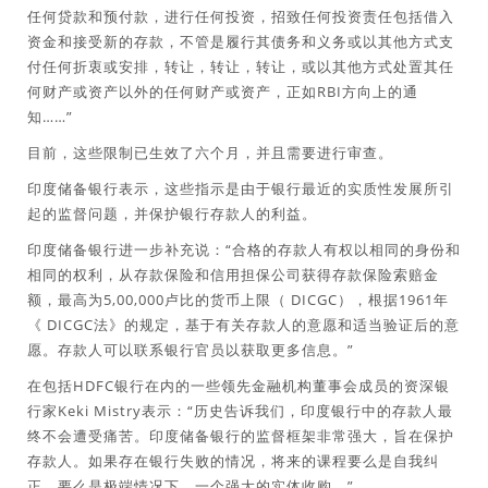
任何贷款和预付款，进行任何投资，招致任何投资责任包括借入
资金和接受新的存款，不管是履行其债务和义务或以其他方式支
付任何折衷或安排，转让，转让，转让，或以其他方式处置其任
何财产或资产以外的任何财产或资产，正如RBI方向上的通
知……”
目前，这些限制已生效了六个月，并且需要进行审查。
印度储备银行表示，这些指示是由于银行最近的实质性发展所引
起的监督问题，并保护银行存款人的利益。
印度储备银行进一步补充说：“合格的存款人有权以相同的身份和
相同的权利，从存款保险和信用担保公司获得存款保险索赔金
额，最高为5,00,000卢比的货币上限（ DICGC），根据1961年
《 DICGC法》的规定，基于有关存款人的意愿和适当验证后的意
愿。存款人可以联系银行官员以获取更多信息。”
在包括HDFC银行在内的一些领先金融机构董事会成员的资深银
行家Keki Mistry表示：“历史告诉我们，印度银行中的存款人最
终不会遭受痛苦。印度储备银行的监督框架非常强大，旨在保护
存款人。如果存在银行失败的情况，将来的课程要么是自我纠
正，要么是极端情况下，一个强大的实体收购。”