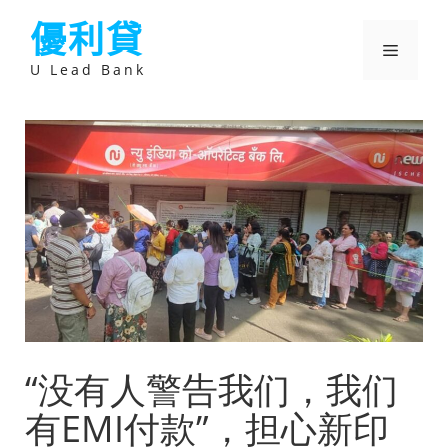
跳
優利貸
至
主
選
要
U Lead Bank
內
容
單
“没有人警告我们，我们
有EMI付款”，担心新印