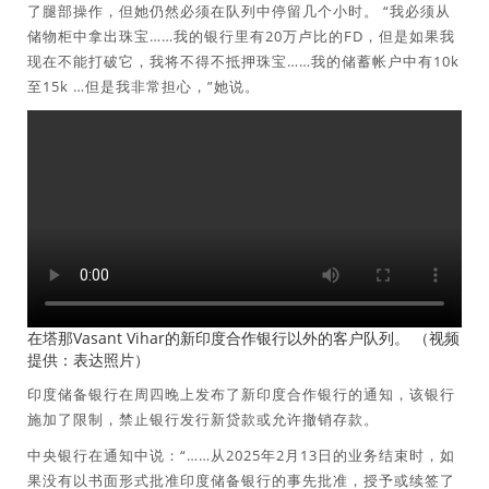
了腿部操作，但她仍然必须在队列中停留几个小时。 “我必须从
储物柜中拿出珠宝……我的银行里有20万卢比的FD，但是如果我
现在不能打破它，我将不得不抵押珠宝……我的储蓄帐户中有10k
至15k …但是我非常担心，”她说。
在塔那Vasant Vihar的新印度合作银行以外的客户队列。 （视频
提供：表达照片）
印度储备银行在周四晚上发布了新印度合作银行的通知，该银行
施加了限制，禁止银行发行新贷款或允许撤销存款。
中央银行在通知中说：“……从2025年2月13日的业务结束时，如
果没有以书面形式批准印度储备银行的事先批准，授予或续签了