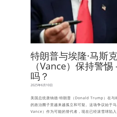
特朗普与埃隆·马斯克（
（Vance）保持警
吗？
2025年6月10日
美国总统唐纳德·特朗普（Donald Trump）在
的政治圈子里越来越孤立和可疑。这场争议始于马斯克
Vance）作为可能的替代者，现在已经滚雪球陷