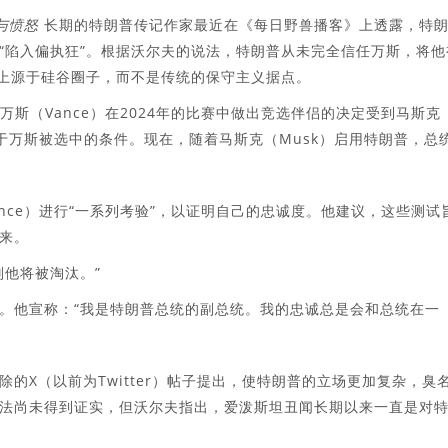
与愤怒
长期的特朗普传记作家最近在《每日野兽播客》上透露，特
“陷入偏执狂”。根据沃尔夫的说法，特朗普从未完全信任万斯，将他
度上源于硅谷圈子，而不是传统的保守主义据点。
使万斯（Vance）在2024年的比赛中做出竞选伴侣的决定受到马斯克
于万斯被选中的条件。现在，随着马斯克（Musk）启用特朗普，总
ance）进行“一系列考验”，以证明自己的忠诚度。他建议，这些测试
来。
则他将被淘汰。”
。他宣称：“我是特朗普总统的副总统。我的忠诚总是会和总统在一
的X（以前为Twitter）帖子提出，使特朗普的立场更加复杂，臭
法尚未得到证实，但沃尔夫指出，爱泼斯坦丑闻长期以来一直是对