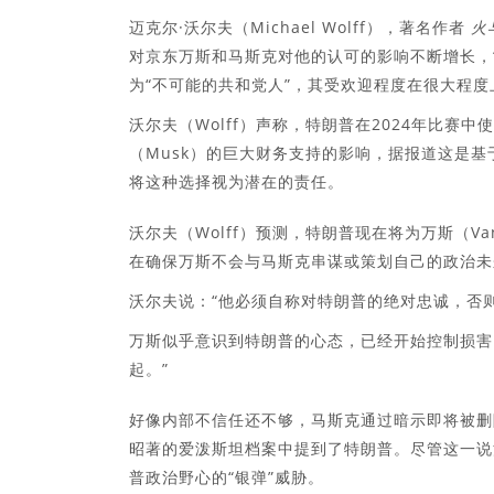
迈克尔·沃尔夫（Michael Wolff），著名作者
火
对京东万斯和马斯克对他的认可的影响不断增长，
为“不可能的共和党人”，其受欢迎程度在很大程
沃尔夫（Wolff）声称，特朗普在2024年比赛中
（Musk）的巨大财务支持的影响，据报道这是基
将这种选择视为潜在的责任。
沃尔夫（Wolff）预测，特朗普现在将为万斯（V
在确保万斯不会与马斯克串谋或策划自己的政治未
沃尔夫说：“他必须自称对特朗普的绝对忠诚，否
万斯似乎意识到特朗普的心态，已经开始控制损害
起。”
好像内部不信任还不够，马斯克通过暗示即将被删除
昭著的爱泼斯坦档案中提到了特朗普。尽管这一说
普政治野心的“银弹”威胁。