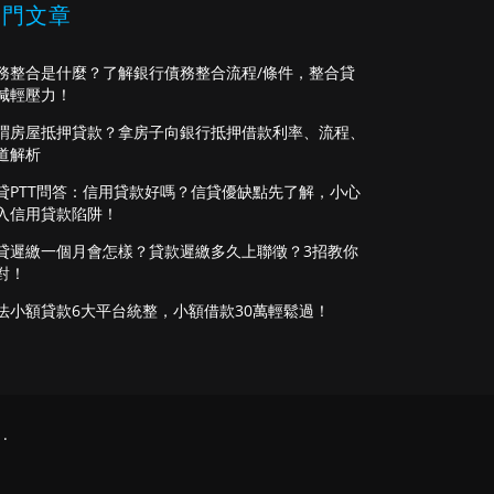
熱門文章
務整合是什麼？了解銀行債務整合流程/條件，整合貸
減輕壓力！
謂房屋抵押貸款？拿房子向銀行抵押借款利率、流程、
道解析
貸PTT問答：信用貸款好嗎？信貸優缺點先了解，小心
入信用貸款陷阱！
貸遲繳一個月會怎樣？貸款遲繳多久上聯徵？3招教你
對！
法小額貸款6大平台統整，小額借款30萬輕鬆過！
.