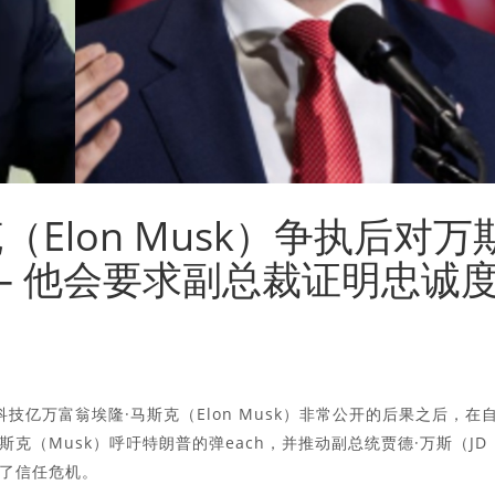
Elon Musk）争执后对万
惕 – 他会要求副总裁证明忠诚
与科技亿万富翁埃隆·马斯克（Elon Musk）非常公开的后果之后，在
（Musk）呼吁特朗普的弹each，并推动副总统贾德·万斯（JD
入了信任危机。