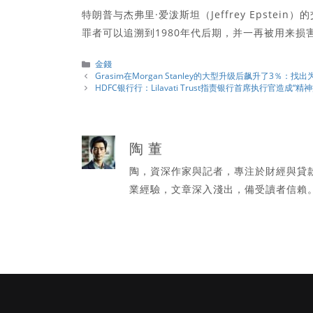
特朗普与杰弗里·爱泼斯坦（Jeffrey Epstein
罪者可以追溯到1980年代后期，并一再被用来
分
金錢
類
Grasim在Morgan Stanley的大型升级后飙升了3％：找
HDFC银行行：Lilavati Trust指责银行首席执行官造成
陶 董
陶，資深作家與記者，專注於財經與貸
業經驗，文章深入淺出，備受讀者信賴