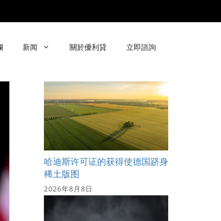
欄
新闻
關於優利貸
立即諮詢
哈迪斯许可证的获得使德国跻身
稀土版图
2026年8月8日