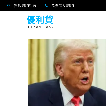
貸款諮詢留言
免費電話諮詢
跳
優利貸
至
主
要
U Lead Bank
內
容