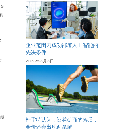
朗普
视
统
企业范围内成功部署人工智能的
先决条件
旨
2026年8月8日
名
特朗
杜雷特认为，随着矿商的落后，
金价还会出现两条腿