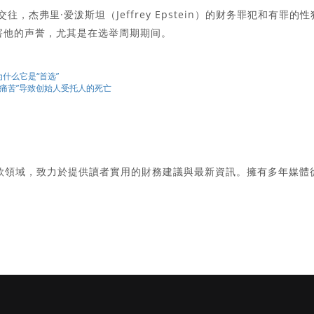
）的交往，杰弗里·爱泼斯坦（Jeffrey Epstein）的财务罪犯和有罪的性
损害他的声誉，尤其是在选举周期期间。
出为什么它是“首选”
“精神痛苦”导致创始人受托人的死亡
款領域，致力於提供讀者實用的財務建議與最新資訊。擁有多年媒體
。