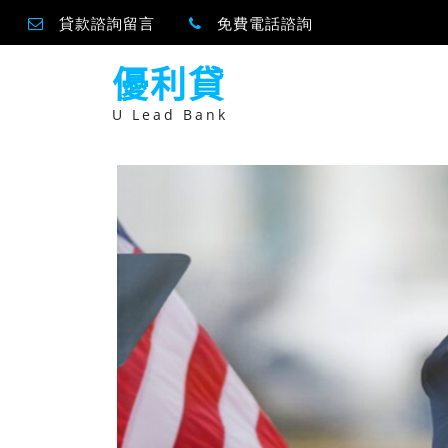
貸款諮詢留言
免費電話諮詢
跳
優利貸
至
主
要
U Lead Bank
內
容