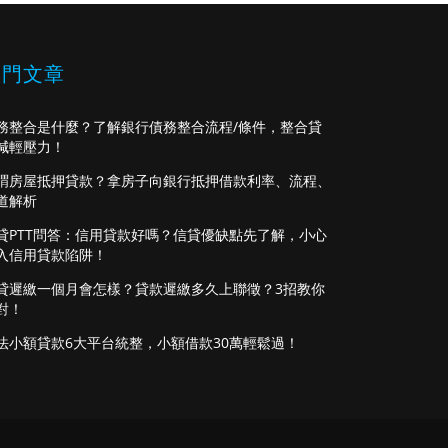
熱門文章
務整合是什麼？了解銀行債務整合流程/條件，整合貸
減輕壓力！
謂房屋抵押貸款？拿房子向銀行抵押借款利率、流程、
道解析
貸PTT問答：信用貸款好嗎？信貸優缺點先了解，小心
入信用貸款陷阱！
貸遲繳一個月會怎樣？貸款遲繳多久上聯徵？3招教你
對！
法小額貸款6大平台統整，小額借款30萬輕鬆過！