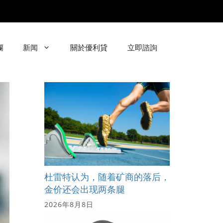
欄
新闻
關於優利貸
立即諮詢
杜雷特认为，随着矿商的落后，
金价还会出现两条腿
2026年8月8日