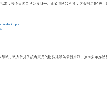
被批准，授予美国自动公民身份。正如特朗普所说，这表明这是“关于
kha Gupta
么
款領域，致力於提供讀者實用的財務建議與最新資訊。擁有多年媒體
。