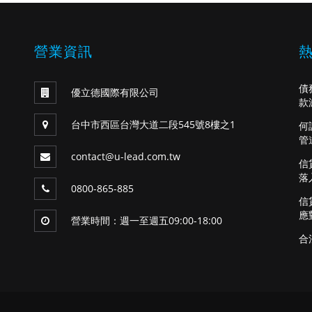
營業資訊
債
優立德國際有限公司
款
台中市西區台灣大道二段545號8樓之1
何
管
contact@u-lead.com.tw
信
落
0800-865-885
信
應
營業時間：週一至週五09:00-18:00
合