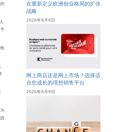
在重新定义欧洲创业格局的扩张
院的
战略
2026年8月8日
有人
授予
为他
无
辖
网上商店还是网上市场？选择适
合您成长的理想销售平台
2026年8月8日
案
释为
，因