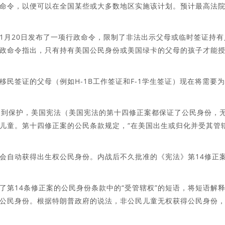
命​​令，以便可以在全国某些或大多数地区实施该计划。预计最高法
025年1月20日发布了一项行政命令，限制了非法出示父母或临时签证持
政命令指出，只有持有美国公民身份或美国绿卡的父母的孩子才能
民签证的父母（例如H-1B工作签证和F-1学生签证）现在将需要
受到保护，美国宪法（美国宪法的第十四修正案都保证了公民身份，
儿童。第十四修正案的公民条款规定，“在美国出生或归化并受其管
会自动获得出生权公民身份。内战后不久批准的《宪法》第14修正
了第14条修正案的公民身份条款中的“受管辖权”的短语，将短语解
公民身份。根据特朗普政府的说法，非公民儿童无权获得公民身份