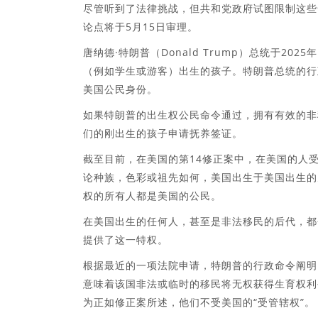
尽管听到了法律挑战，但共和党政府试图限制这些
论点将于5月15日审理。
唐纳德·特朗普（Donald Trump）总统于2
（例如学生或游客）出生的孩子。特朗普总统的行
美国公民身份。
如果特朗普的出生权公民命令通过，拥有有效的非移
们的刚出生的孩子申请抚养签证。
截至目前，在美国的第14修正案中，在美国的人
论种族，色彩或祖先如何，美国出生于美国出生的
权的所有人都是美国的公民。
在美国出生的任何人，甚至是非法移民的后代，都
提供了这一特权。
根据最近的一项法院申请，特朗普的行政命令阐明
意味着该国非法或临时的移民将无权获得生育权利
为正如修正案所述，他们不受美国的“受管辖权”。