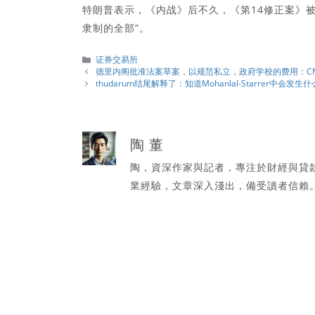
特朗普表示，《内战》后不久，《第14修正案》
隶制的全部”。
分
证券交易所
類
德里内阁批准法案草案，以规范私立，政府学校的费用：CM Re
thudarum结尾解释了：知道Mohanlal-Starrer中会发生什
陶 董
陶，資深作家與記者，專注於財經與貸
業經驗，文章深入淺出，備受讀者信賴