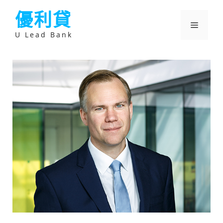
跳
優利貸
至
主
選
要
U Lead Bank
內
容
單