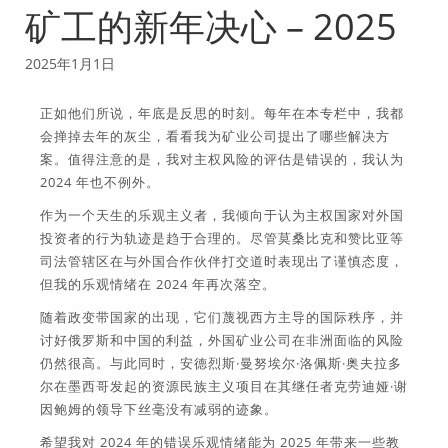
矿工的新年决心 – 2025
2025年1月1日
正如他们所说，年底是反思的时刻。每年在本专栏中，我都
会掸掉去年的灰尘，看看我为矿业公司提出了哪些解决方
案。值得注意的是，我对主权风险的评估是错误的，我认为
2024 年也不例外。
作为一个天生的乐观主义者，我倾向于认为主权国家对外国
投资者的行为轨迹是趋于合理的。尽管莫桑比克和赞比亚等
司法管辖区在与外国合作伙伴打交道时表现出了谨慎态度，
但我的乐观情绪在 2024 年再次落空。
随着政变带国家的出现，它们蔑视西方主导的国际秩序，并
讨好俄罗斯和中国的利益，外国矿业公司在非洲面临的风险
仍然很高。与此同时，安德烈斯·曼努埃尔·洛佩斯·奥夫拉多
尔在墨西哥发起的资源民族主义项目在其继任者克劳迪娅·谢
因鲍姆的领导下丝毫没有减弱的迹象。
希望我对 2024 年的错误乐观情绪能为 2025 年带来一些教