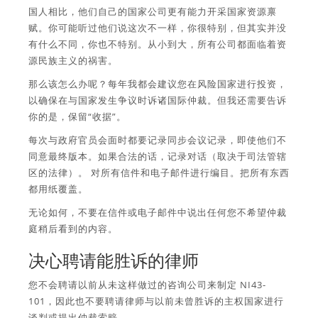
国人相比，他们自己的国家公司更有能力开采国家资源禀
赋。你可能听过他们说这次不一样，你很特别，但其实并没
有什么不同，你也不特别。从小到大，所有公司都面临着资
源民族主义的祸害。
那么该怎么办呢？每年我都会建议您在风险国家进行投资，
以确保在与国家发生争议时诉诸国际仲裁。但我还需要告诉
你的是，保留“收据”。
每次与政府官员会面时都要记录同步会议记录，即使他们不
同意最终版本。如果合法的话，记录对话（取决于司法管辖
区的法律）。 对所有信件和电子邮件进行编目。把所有东西
都用纸覆盖。
无论如何，不​​要在信件或电子邮件中说出任何您不希望仲裁
庭稍后看到的内容。
决心聘请能胜诉的律师
您不会聘请以前从未这样做过的咨询公司来制定 NI43-
101，因此也不要聘请律师与以前未曾胜诉的主权国家进行
谈判或提出仲裁索赔。