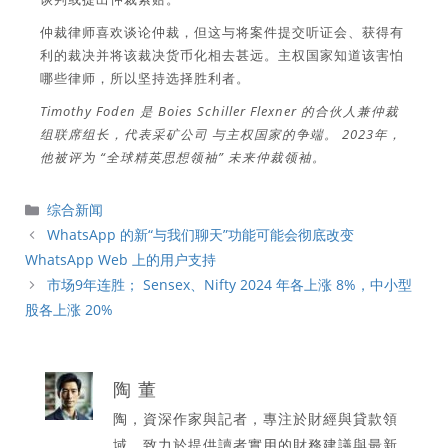
仲裁律师喜欢谈论仲裁，但这与将案件提交听证会、获得有
利的裁决并将该裁决货币化相去甚远。主权国家知道该害怕
哪些律师，所以坚持选择胜利者。
Timothy Foden 是 Boies Schiller Flexner 的合伙人兼仲裁
组联席组长，代表采矿公司
与主权国家的争端。
2023年，
他被评为
“全球精英思想领袖”
未来仲裁领袖。
分
综合新闻
類
WhatsApp 的新“与我们聊天”功能可能会彻底改变
WhatsApp Web 上的用户支持
市场9年连胜； Sensex、Nifty 2024 年各上涨 8%，中小型
股各上涨 20%
陶 董
陶，資深作家與記者，專注於財經與貸款領
域，致力於提供讀者實用的財務建議與最新