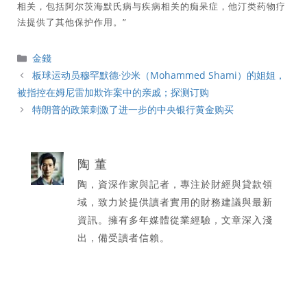
相关，包括阿尔茨海默氏病与疾病相关的痴呆症，他汀类药物疗
法提供了其他保护作用。”
分
金錢
類
板球运动员穆罕默德·沙米（Mohammed Shami）的姐姐，
被指控在姆尼雷加欺诈案中的亲戚；探测订购
特朗普的政策刺激了进一步的中央银行黄金购买
陶 董
陶，資深作家與記者，專注於財經與貸款領
域，致力於提供讀者實用的財務建議與最新
資訊。擁有多年媒體從業經驗，文章深入淺
出，備受讀者信賴。