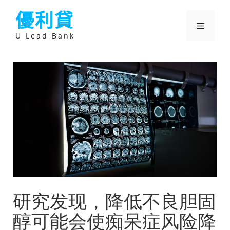
跳
優利貸
至
主
選
要
U Lead Bank
內
容
單
研究发现，降低不良胆固
醇可能会使痴呆症风险降