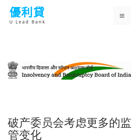
跳
優利貸
至
主
選
要
U Lead Bank
內
容
單
破产委员会考虑更多的监
管变化