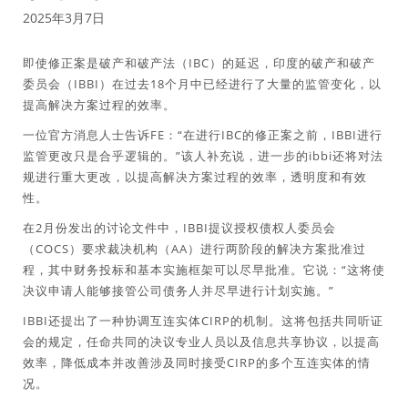
2025年3月7日
即使修正案是破产和破产法（IBC）的延迟，印度的破产和破产
委员会（IBBI）在过去18个月中已经进行了大量的监管变化，以
提高解决方案过程的效率。
一位官方消息人士告诉FE：“在进行IBC的修正案之前，IBBI进行
监管更改只是合乎逻辑的。”该人补充说，进一步的ibbi还将对法
规进行重大更改，以提高解决方案过程的效率，透明度和有效
性。
在2月份发出的讨论文件中，IBBI提议授权债权人委员会
（COCS）要求裁决机构（AA）进行两阶段的解决方案批准过
程，其中财务投标和基本实施框架可以尽早批准。它说：“这将使
决议申请人能够接管公司债务人并尽早进行计划实施。”
IBBI还提出了一种协调互连实体CIRP的机制。这将包括共同听证
会的规定，任命共同的决议专业人员以及信息共享协议，以提高
效率，降低成本并改善涉及同时接受CIRP的多个互连实体的情
况。