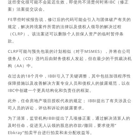
这些变化很可能不会延迟生效，即使尚不清楚何时将IBC（修正
案）法案提交议会。
FE早些时候报告说，修订后的代码可能会引入与团体破产有关的
规定，解决跨境案件所需的法律以及债权人领导的解决过程
（CLRP）。该法案还可以删除个人担保人资产的临时暂停条
款。
CLRP可能与预先包装的计划相似（对于MSMES），并将在公司
债务人（CD）违约后由财务债权人发起，但在最少的干扰裁决机
构（AA）中。
在过去的18个月中，IBBI引入了关键调整，其中包括加强程序性
保障措施以及改善解决方案专业人员和债权人的披露规范，以在
IBC中创建一个更具结构化和负责任的框架。
此外，任命房地产项目授权代表的规定； IBBI提出了有关涉及公
司人员的诉讼，评估和诉讼的披露要求。
为了清算，监管机构IBBI提出了几项修正案，通过解决清算人的
及时任命，促进无人认领的股息的存款/撤回，要求使用“
Ebkray”拍卖平台进行拍卖和未分配收益等。