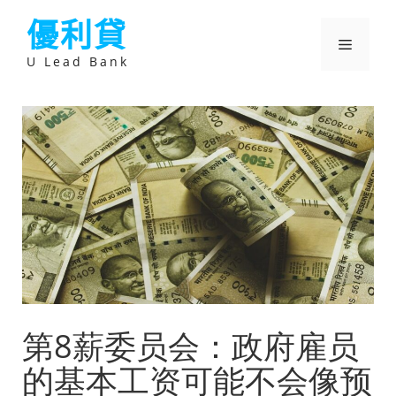
跳
優利貸
至
主
選
要
U Lead Bank
內
容
單
第8薪委员会：政府雇员
的基本工资可能不会像预