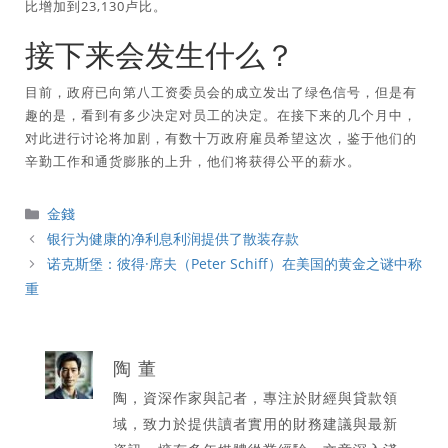
比增加到23,130卢比。
接下来会发生什么？
目前，政府已向第八工资委员会的成立发出了绿色信号，但是有
趣的是，看到有多少决定对员工的决定。在接下来的几个月中，
对此进行讨论将加剧，有数十万政府雇员希望这次，鉴于他们的
辛勤工作和通货膨胀的上升，他们将获得公平的薪水。
分
金錢
類
银行为健康的净利息利润提供了散装存款
诺克斯堡：彼得·席夫（Peter Schiff）在美国的黄金之谜中称
重
陶 董
陶，資深作家與記者，專注於財經與貸款領
域，致力於提供讀者實用的財務建議與最新