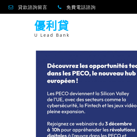
貸款諮詢留言
免費電話諮詢
跳
優利貸
至
主
要
U Lead Bank
內
容