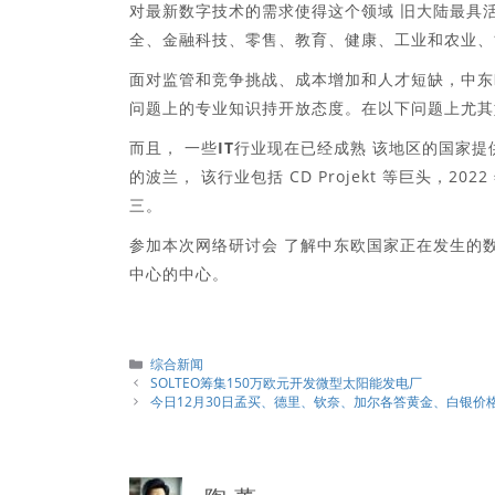
对最新数字技术的需求使得这个领域
旧大陆最具
全、金融科技、零售、教育、健康、工业和农业、
面对监管和竞争挑战、成本增加和人才短缺，中
问题上的专业知识持开放态度
。在以下问题上尤
而且，
一些IT行业现在已经成熟
该地区的国家提
的波兰，
该行业包括 CD Projekt 等巨头，
三。
参加本次网络研讨会
了解中东欧国家正在发生的
中心的中心。
分
综合新闻
類
SOLTEO筹集150万欧元开发微型太阳能发电厂
今日12月30日孟买、德里、钦奈、加尔各答黄金、白银价