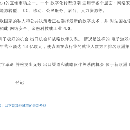
活力的直销市场之一
。一个
数字化转型浪潮
适用于各个层面：网络
能源转型、ICC、移动、公民服务、后台、人力资源等。
东欧国家的私人和公共决策者正在选择最新的数字技术，并
对法国在
其如此
网络安全、金融科技或工业 4.0
。
供了极好的机会
出口机会和战略伙伴关系。
情况是这样的
电子游戏
2022 年营业额达 13 亿欧元，使该国在该行业的就业人数方面排名欧洲第
数字革命
并检测出无数
出口渠道和战略伙伴关系的机会
位于新欧洲 I
登记
格：以下是其他城市的最新价格