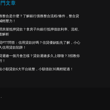
熱門文章
務整合是什麼？了解銀行債務整合流程/條件，整合貸
減輕壓力！
謂房屋抵押貸款？拿房子向銀行抵押借款利率、流程、
道解析
貸PTT問答：信用貸款好嗎？信貸優缺點先了解，小心
入信用貸款陷阱！
貸遲繳一個月會怎樣？貸款遲繳多久上聯徵？3招教你
對！
法小額貸款6大平台統整，小額借款30萬輕鬆過！
.