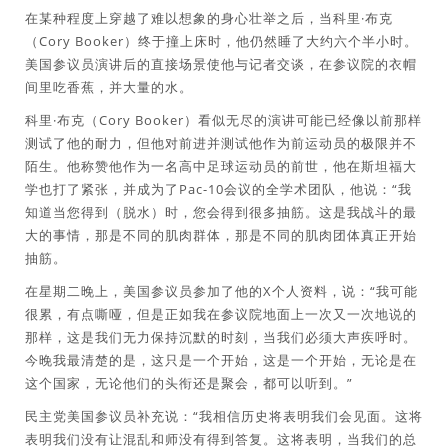
在某种程度上穿越了难以想象的身心壮举之后，当科里·布克
（Cory Booker）终于撞上床时，他仍然睡了大约六个半小时。
美国参议员演讲后的直接场景使他与记者交谈，在参议院的衣帽
间里吃香蕉，并大量的水。
科里·布克（Cory Booker）看似无尽的演讲可能已经像以前那样
测试了他的耐力，但他对前进并测试他作为前运动员的极限并不
陌生。他称赞他作为一名高中足球运动员的前世，他在斯坦福大
学也打了紧张，并成为了Pac-10会议的全学术团队，他说：“我
知道当您得到（脱水）时，您会得到很多抽筋。这是我战斗的最
大的事情，那是不同的肌肉群体，那是不同的肌肉团体真正开始
抽筋。
在星期二晚上，美国参议员参加了他的X个人资料，说：“我可能
很累，有点嘶哑，但是正如我在参议院地面上一次又一次地说的
那样，这是我们无力保持沉默的时刻，当我们必须大声疾呼时。
今晚我最清楚的是，这只是一个开始，这是一个开始，无论是在
这个国家，无论他们的头衔还是聚会，都可以听到。”
民主党美国参议员补充说：“我相信历史将表明我们会见面。这将
表明我们没有让混乱和师没有得到答复。这将表明，当我们的总