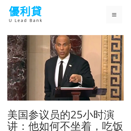
跳
優利貸
至
主
選
要
U Lead Bank
內
容
單
美国参议员的25小时演
讲：他如何不坐着，吃饭