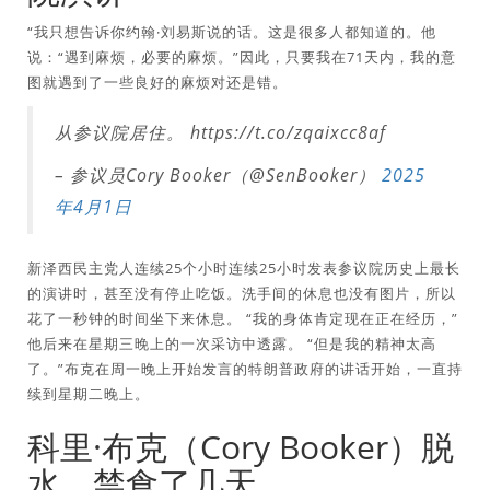
“我只想告诉你约翰·刘易斯说的话。这是很多人都知道的。他
说：“遇到麻烦，必要的麻烦。”因此，只要我在71天内，我的意
图就遇到了一些良好的麻烦对还是错。
从参议院居住。 https://t.co/zqaixcc8af
– 参议员Cory Booker（@SenBooker）
2025
年4月1日
新泽西民主党人连续25个小时连续25小时发表参议院历史上最长
的演讲时，甚至没有停止吃饭。洗手间的休息也没有图片，所以
花了一秒钟的时间坐下来休息。 “我的身体肯定现在正在经历，”
他后来在星期三晚上的一次采访中透露。 “但是我的精神太高
了。”布克在周一晚上开始发言的特朗普政府的讲话开始，一直持
续到星期二晚上。
科里·布克（Cory Booker）脱
水，禁食了几天