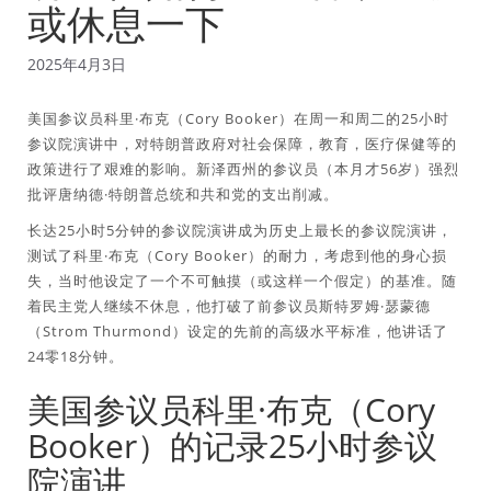
或休息一下
2025年4月3日
美国参议员科里·布克（Cory Booker）在周一和周二的25小时
参议院演讲中，对特朗普政府对社会保障，教育，医疗保健等的
政策进行了艰难的影响。新泽西州的参议员（本月才56岁）强烈
批评唐纳德·特朗普总统和共和党的支出削减。
长达25小时5分钟的参议院演讲成为历史上最长的参议院演讲，
测试了科里·布克（Cory Booker）的耐力，考虑到他的身心损
失，当时他设定了一个不可触摸（或这样一个假定）的基准。随
着民主党人继续不休息，他打破了前参议员斯特罗姆·瑟蒙德
（Strom Thurmond）设定的先前的高级水平标准，他讲话了
24零18分钟。
美国参议员科里·布克（Cory
Booker）的记录25小时参议
院演讲