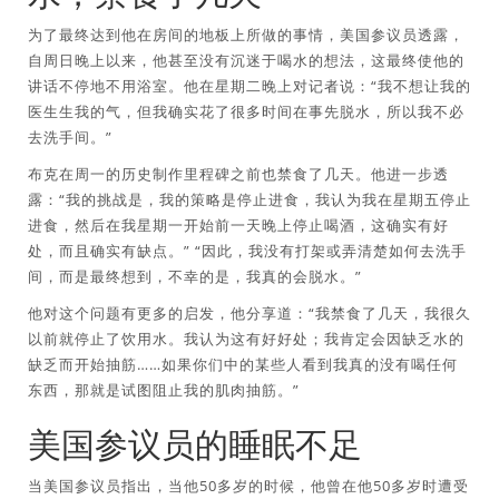
为了最终达到他在房间的地板上所做的事情，美国参议员透露，
自周日晚上以来，他甚至没有沉迷于喝水的想法，这最终使他的
讲话不停地不用浴室。他在星期二晚上对记者说：“我不想让我的
医生生我的气，但我确实花了很多时间在事先脱水，所以我不必
去洗手间。”
布克在周一的历史制作里程碑之前也禁食了几天。他进一步透
露：“我的挑战是，我的策略是停止进食，我认为我在星期五停止
进食，然后在我星期一开始前一天晚上停止喝酒，这确实有好
处，而且确实有缺点。” “因此，我没有打架或弄清楚如何去洗手
间，而是最终想到，不幸的是，我真的会脱水。”
他对这个问题有更多的启发，他分享道：“我禁食了几天，我很久
以前就停止了饮用水。我认为这有好好处；我肯定会因缺乏水的
缺乏而开始抽筋……如果你们中的某些人看到我真的没有喝任何
东西，那就是试图阻止我的肌肉抽筋。”
美国参议员的睡眠不足
当美国参议员指出，当他50多岁的时候，他曾在他50多岁时遭受