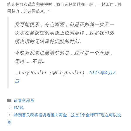
统选择散布谎言和播种时，我们选择团结在一起，一起工作，共
同努力，并共同起来。”
我可能很累，有点嘶哑，但是正如我一次又一
次地在参议院的地板上说的那样，这是我们必
须说话时无法保持沉默的时刻。
今晚对我来说最清楚的是，这只是一个开始，
无论……不管…
– Cory Booker（@corybooker）
2025年4月2
日
分
证券交易所
類
FM说
特朗普关税将投资者推向黄金！这是3个金牌ETF现在可以投
资