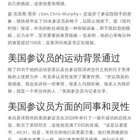
自己的挑战，这使他更加艰难。
森·克里斯·墨菲（Sen Chris Murphy）还放弃了参议院助手的形
象，很快就夺走了56名参议员的椅子，以防止他坐下。据《纽约
时报》报道，布克的欧拉戒指是一种智能设备，用于跟踪您的睡
眠，压力水平，至关重要的体育锻炼 – 也表明，他的心率每分钟
的速度超过100次，反复询问他是否正在锻炼。
美国参议员的运动背景通过
除了归功于他的运动背景以及在参议院演讲交付之前的日子里灌
输的上述努力外，布克承认灵性发挥了重要作用。 “所以我真的
很感激。我会告诉你一些事情，很多人与我祈祷。很多人为我祈
祷，我是一个有信仰的人，”美国参议员与记者分享。
美国参议员方面的同事和灵性
来自新泽西州的美国参议员在2020年举行了一场不成功的总统大
选，暗示了圣经经文，这使他充满了D日的灵感。 “这是以赛亚
书，40:31。但是，等待主的他们应更新力量。他们将用翅膀抬
起……好像在老鹰上一样。他们将奔跑而不疲倦，他们会走路，